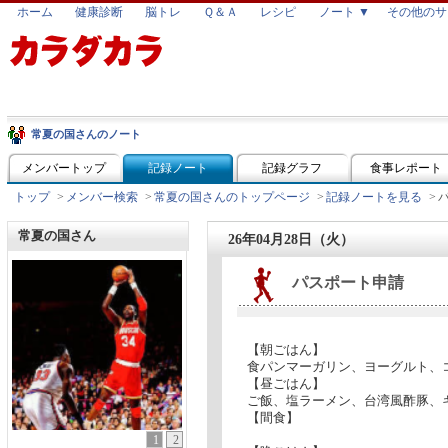
ホーム
健康診断
脳トレ
Ｑ＆Ａ
レシピ
ノート ▼
その他のサ
常夏の国さんのノート
メンバートップ
記録ノート
記録グラフ
食事レポート
トップ
>
メンバー検索
>
常夏の国さんのトップページ
>
記録ノートを見る
>
常夏の国さん
26年04月28日（火）
パスポート申請
【朝ごはん】
食パンマーガリン、ヨーグルト、コー
【昼ごはん】
ご飯、塩ラーメン、台湾風酢豚、キャ
【間食】
1
2