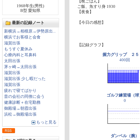
【晩ごはん】
1968年生(男性)
ご飯、魚すり身 1930
B型 愛知県
【夜食】
【今日の感想】
最新の記録ノート
新横浜→相模原→伊勢原出...
横浜でお客様と会食
滋賀出張
【記録グラフ】
もうすぐ夏休み
握力グリップ ２５
心療内科と耳鼻科
400回
太田出張
茅ヶ崎→太田出張
滋賀出張
滋賀出張 少し暇だった
滋賀出張
疲れで寝てばかり
ゴルフ練習場（球
昔の会社の同僚に会う
0
健康診断＋在宅勤務
御殿場→朝霞出張
浜松→御殿場出張
もっと見る
ダンベル（腕）