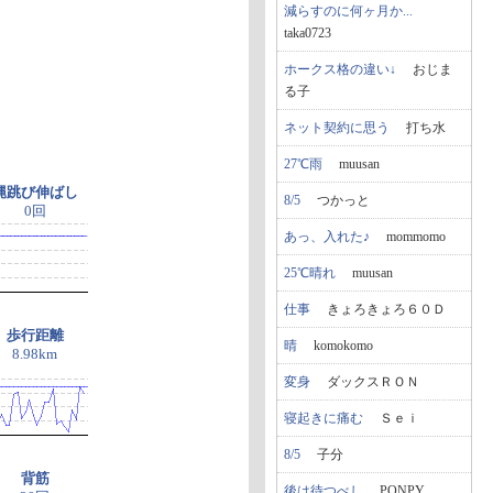
減らすのに何ヶ月か...
taka0723
ホークス格の違い↓
おじま
る子
ネット契約に思う
打ち水
27℃雨
muusan
縄跳び伸ばし
8/5
つかっと
0回
あっ、入れた♪
mommomo
25℃晴れ
muusan
仕事
きょろきょろ６０Ｄ
歩行距離
晴
komokomo
8.98km
変身
ダックスＲＯＮ
寝起きに痛む
Ｓｅｉ
8/5
子分
背筋
後は待つべし
PONPY