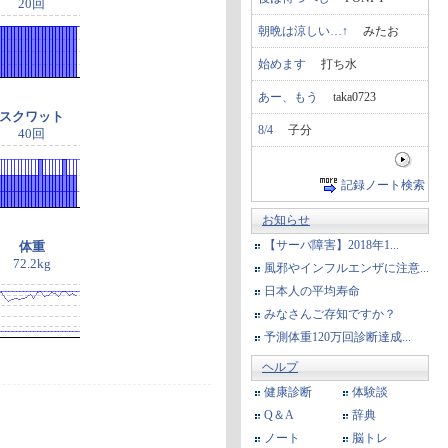
20回
朝晩は涼しい…↑
みたお
始めます
打ち水
あー、もう
taka0723
スクワット
8/4
子分
40回
記録ノート検索
お知らせ
【サーバ障害】2018年1...
体重
72.2kg
風邪やインフルエンザに注意...
日本人の平均寿命
みなさんご存知ですか？
予測体重120万回診断達成...
ヘルプ
健康診断
体験談
Q＆A
辞典
ノート
脳トレ