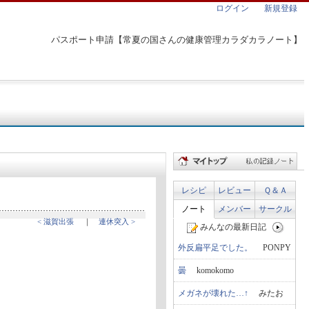
ログイン
新規登録
パスポート申請【常夏の国さんの健康管理カラダカラノート】
レシピ
レビュー
Ｑ＆Ａ
ノート
メンバー
サークル
< 滋賀出張
｜
連休突入 >
みんなの最新日記
外反扁平足でした。
PONPY
曇
komokomo
メガネが壊れた…↑
みたお