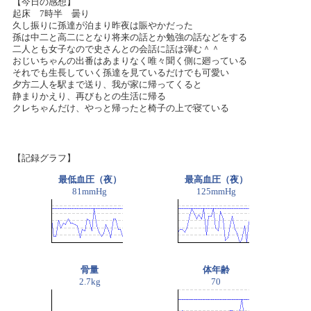
【今日の感想】
起床 7時半 曇り
久し振りに孫達が泊まり昨夜は賑やかだった
孫は中二と高二にとなり将来の話とか勉強の話などをする
二人とも女子なので史さんとの会話に話は弾む＾＾
おじいちゃんの出番はあまりなく唯々聞く側に廻っている
それでも生長していく孫達を見ているだけでも可愛い
夕方二人を駅まで送り、我が家に帰ってくると
静まりかえり、再びもとの生活に帰る
クレちゃんだけ、やっと帰ったと椅子の上で寝ている
【記録グラフ】
最低血圧（夜）
最高血圧（夜）
81mmHg
125mmHg
骨量
体年齢
2.7kg
70