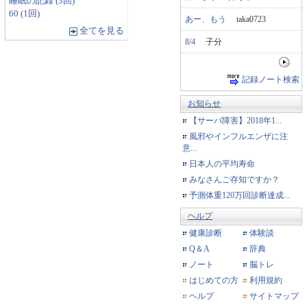
睡眠の記録 (3回)
60 (1回)
あー、もう
taka0723
全てを見る
8/4
子分
記録ノート検索
お知らせ
【サーバ障害】2018年1...
風邪やインフルエンザに注
意...
日本人の平均寿命
みなさんご存知ですか？
予測体重120万回診断達成...
ヘルプ
健康診断
体験談
Q＆A
辞典
ノート
脳トレ
はじめての方
利用規約
ヘルプ
サイトマップ