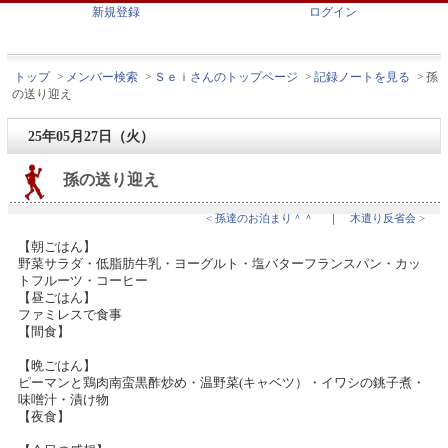
新規登録
ログイン
トップ
>
メンバー検索
>
Ｓｅｉさんのトップページ
>
記録ノートを見る
>
孫
の送り迎え
25年05月27日（火）
孫の送り迎え
< 孫達のお泊まり＾＾
｜
木遣り反省会 >
【朝ごはん】
野菜サラダ・低脂肪牛乳・ヨーグルト・塩バターフランスパン・カッ
トフルーツ・コーヒー
【昼ごはん】
ファミレスで食事
【間食】
【晩ごはん】
ピーマンと鶏肉南蛮黒酢炒め・温野菜(キャベツ）・イワシの銚子煮・
味噌汁・漬け物
【夜食】