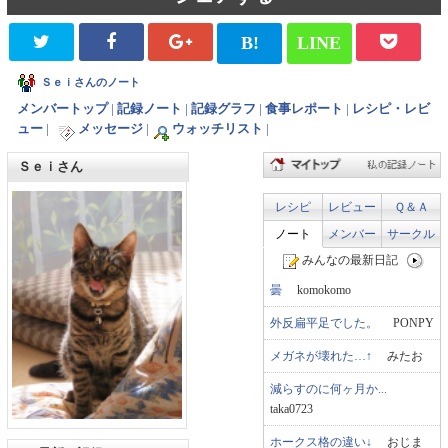
B!
LINE
Ｓｅｉさんのノート
メンバートップ
|
記録ノート
|
記録グラフ
|
食事レポート
|
レシピ・レビ
ュー
|
メッセージ
|
ウォッチリスト
|
Ｓｅｉさん
レシピ
レビュー
Ｑ＆Ａ
ノート
メンバー
サークル
みんなの最新日記
曇
komokomo
外反扁平足でした。
PONPY
メガネが壊れた…↑
みたお
減らすのに何ヶ月か...
taka0723
ホークス格の違い↓
おじま