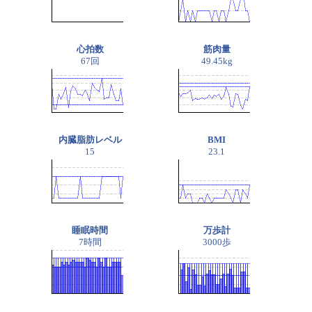
心拍数
筋肉量
67回
49.45kg
内臓脂肪レベル
BMI
15
23.1
睡眠時間
万歩計
7時間
3000歩