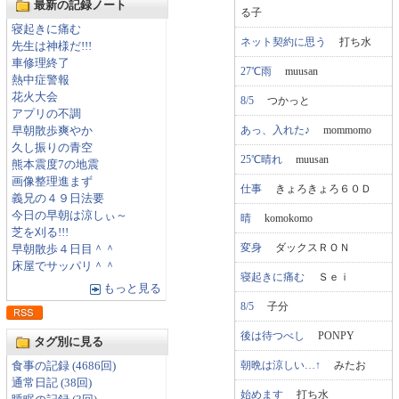
最新の記録ノート
る子
寝起きに痛む
ネット契約に思う
打ち水
先生は神様だ!!!
車修理終了
27℃雨
muusan
熱中症警報
花火大会
8/5
つかっと
アプリの不調
あっ、入れた♪
mommomo
早朝散歩爽やか
久し振りの青空
25℃晴れ
muusan
熊本震度7の地震
画像整理進まず
仕事
きょろきょろ６０Ｄ
義兄の４９日法要
今日の早朝は涼しぃ～
晴
komokomo
芝を刈る!!!
変身
ダックスＲＯＮ
早朝散歩４日目＾＾
床屋でサッパリ＾＾
寝起きに痛む
Ｓｅｉ
もっと見る
8/5
子分
後は待つべし
PONPY
タグ別に見る
朝晩は涼しい…↑
みたお
食事の記録 (4686回)
通常日記 (38回)
始めます
打ち水