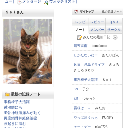
ュー
|
メッセージ
|
ウォッチリスト
|
Ｓｅｉさん
レシピ
レビュー
Ｑ＆Ａ
ノート
メンバー
サークル
みんなの最新日記
晴夜雷雨
komokomo
しかたないねー
あたりばん
休日 糸島ドライブ
きょろ
きょろ６０Ｄ
事務椅子大活躍
Ｓｅｉ
8/9
子分
最新の記録ノート
8/9
つかっと
事務椅子大活躍
鍼治療にも
雷様は…→
みたお
坐骨神経痛痛みが動く
やっぱ違うわぁ
PONPY
再度鎖骨神経痛治療
寝起きに痛む
チートデー
taka0723