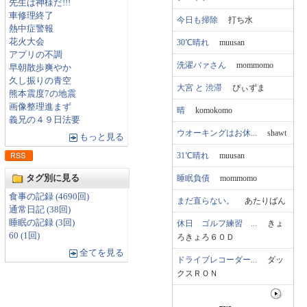
先生は神様だ!!!
車修理終了
今日も掃除
打ち水
熱中症警報
花火大会
30℃晴れ
muusan
アプリの不調
洗濯バァさん
mommomo
早朝散歩爽やか
久し振りの青空
大宮 と 渋滞
ぴぃずま
熊本震度7の地震
画像整理進まず
晴
komokomo
義兄の４９日法要
ウオーキングはお休...
shawt
もっと見る
31℃晴れ
muusan
タグ別に見る
睡眠負債
mommomo
食事の記録 (4690回)
まだ直らない。
あたりばん
通常日記 (38回)
睡眠の記録 (3回)
休日 ゴルフ練習 ...
きょ
60 (1回)
ろきょろ６０Ｄ
全てを見る
ドライブレコーダー...
ダッ
クスＲＯＮ