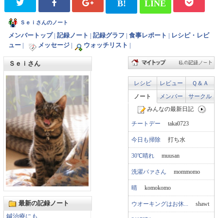
B!
LINE
Ｓｅｉさんのノート
メンバートップ
|
記録ノート
|
記録グラフ
|
食事レポート
|
レシピ・レビ
ュー
|
メッセージ
|
ウォッチリスト
|
Ｓｅｉさん
レシピ
レビュー
Ｑ＆Ａ
ノート
メンバー
サークル
みんなの最新日記
チートデー
taka0723
今日も掃除
打ち水
30℃晴れ
muusan
洗濯バァさん
mommomo
晴
komokomo
最新の記録ノート
ウオーキングはお休...
shawt
鍼治療にも