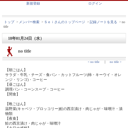
新規登録
ログイン
トップ
>
メンバー検索
>
Ｓｅｉさんのトップページ
>
記録ノートを見る
>
no
title
18年01月24日（水）
no title
< no title
｜
no title >
【朝ごはん】
サラダ・牛乳・チーズ・食パン・カットフルーツ(柿・キーウイ・オレ
ンジ・リンゴ)・コーヒー
【昼ごはん】
調理パン・コーンスープ・コーヒー
【間食】
【晩ごはん】
温野菜(キャベツ・ブロッコリー)鮭の西京漬け・肉じゃが・味噌汁・漬
物類
【夜食】
鮭の西京漬け・肉じゃが・味噌汁