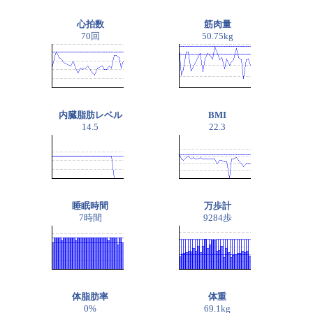
心拍数
筋肉量
70回
50.75kg
内臓脂肪レベル
BMI
14.5
22.3
睡眠時間
万歩計
7時間
9284歩
体脂肪率
体重
0%
69.1kg