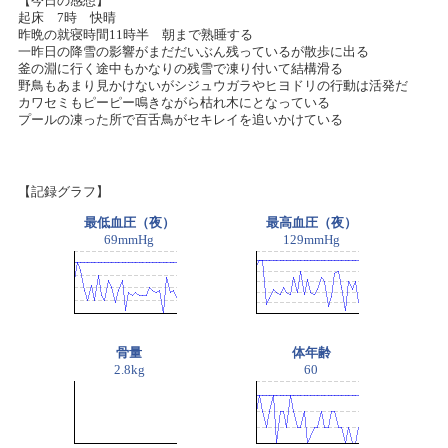
【今日の感想】
起床 7時 快晴
昨晩の就寝時間11時半 朝まで熟睡する
一昨日の降雪の影響がまだだいぶん残っているが散歩に出る
釜の淵に行く途中もかなりの残雪で凍り付いて結構滑る
野鳥もあまり見かけないがシジュウガラやヒヨドリの行動は活発だ
カワセミもピーピー鳴きながら枯れ木にとなっている
プールの凍った所で百舌鳥がセキレイを追いかけている
【記録グラフ】
最低血圧（夜）
最高血圧（夜）
69mmHg
129mmHg
骨量
体年齢
2.8kg
60