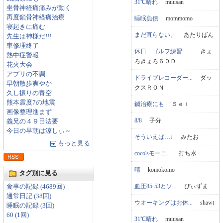
31℃晴れ
muusan
坐骨神経痛痛みが動く
再度鎖骨神経痛治療
睡眠負債
mommomo
寝起きに痛む
まだ直らない。
あたりばん
先生は神様だ!!!
車修理終了
休日 ゴルフ練習 ...
きょ
熱中症警報
ろきょろ６０Ｄ
花火大会
アプリの不調
ドライブレコーダー...
ダッ
早朝散歩爽やか
クスＲＯＮ
久し振りの青空
熊本震度7の地震
鍼治療にも
Ｓｅｉ
画像整理進まず
8/8
子分
義兄の４９日法要
今日の早朝は涼しぃ～
そういえば…↓
みたお
もっと見る
coco'sモーニ...
打ち水
晴
komokomo
タグ別に見る
血圧85-53とソ...
ぴぃずま
食事の記録 (4689回)
通常日記 (38回)
ウオーキングはお休...
shawt
睡眠の記録 (3回)
60 (1回)
31℃晴れ
muusan