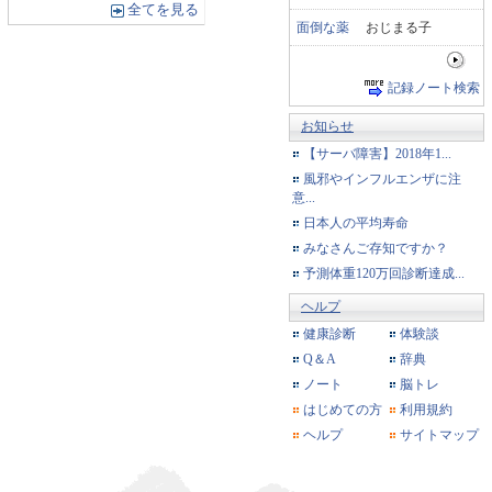
全てを見る
面倒な薬
おじまる子
記録ノート検索
お知らせ
【サーバ障害】2018年1...
風邪やインフルエンザに注
意...
日本人の平均寿命
みなさんご存知ですか？
予測体重120万回診断達成...
ヘルプ
健康診断
体験談
Q＆A
辞典
ノート
脳トレ
はじめての方
利用規約
ヘルプ
サイトマップ