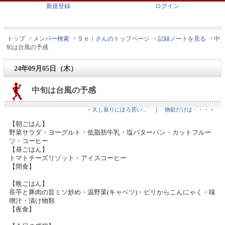
新規登録
ログイン
トップ
>
メンバー検索
>
Ｓｅｉさんのトップページ
>
記録ノートを見る
>
中
旬は台風の予感
24年09月05日（木）
中旬は台風の予感
< 久し振りにほろ苦い...
｜
物欲だけは・・・ >
【朝ごはん】
野菜サラダ・ヨーグルト・低脂肪牛乳・塩バターパン・カットフルー
ツ・コーヒー
【昼ごはん】
トマトチーズリゾット・アイスコーヒー
【間食】
【晩ごはん】
長芋と豚肉の旨ミソ炒め・温野菜(キャベツ)・ビリからこんにゃく・味
噌汁・漬け物類
【夜食】