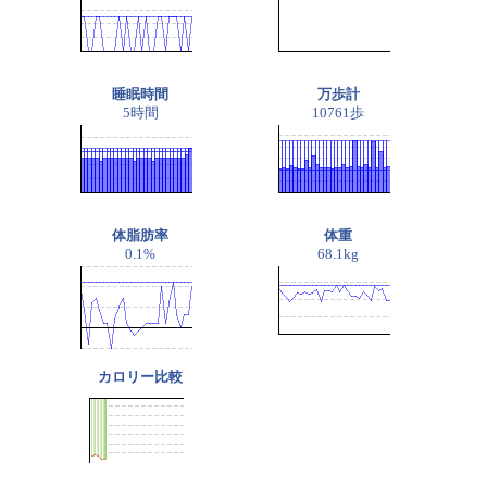
睡眠時間
万歩計
5時間
10761歩
体脂肪率
体重
0.1%
68.1kg
カロリー比較