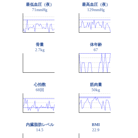
最低血圧（夜）
最高血圧（夜）
71mmHg
129mmHg
骨量
体年齢
2.7kg
67
心拍数
筋肉量
68回
50kg
内臓脂肪レベル
BMI
14.5
22.9