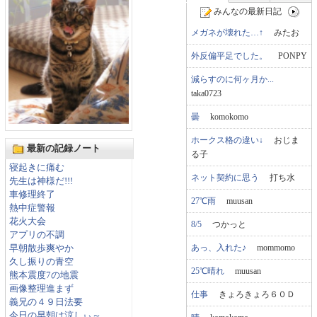
みんなの最新日記
メガネが壊れた…↑
みたお
外反偏平足でした。
PONPY
減らすのに何ヶ月か...
taka0723
曇
komokomo
ホークス格の違い↓
おじま
最新の記録ノート
る子
寝起きに痛む
ネット契約に思う
打ち水
先生は神様だ!!!
車修理終了
27℃雨
muusan
熱中症警報
花火大会
8/5
つかっと
アプリの不調
あっ、入れた♪
mommomo
早朝散歩爽やか
久し振りの青空
25℃晴れ
muusan
熊本震度7の地震
画像整理進まず
仕事
きょろきょろ６０Ｄ
義兄の４９日法要
今日の早朝は涼しぃ～