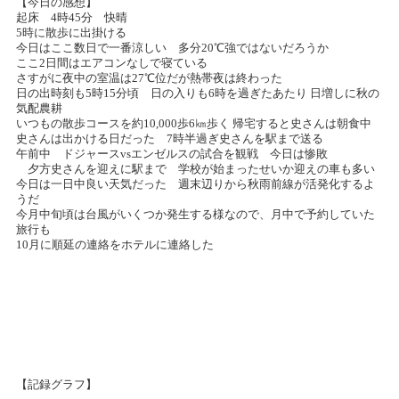
【今日の感想】
起床 4時45分 快晴
5時に散歩に出掛ける
今日はここ数日で一番涼しい 多分20℃強ではないだろうか
ここ2日間はエアコンなしで寝ている
さすがに夜中の室温は27℃位だが熱帯夜は終わった
日の出時刻も5時15分頃 日の入りも6時を過ぎたあたり 日増しに秋の
気配農耕
いつもの散歩コースを約10,000歩6㎞歩く 帰宅すると史さんは朝食中
史さんは出かける日だった 7時半過ぎ史さんを駅まで送る
午前中 ドジャースvsエンゼルスの試合を観戦 今日は惨敗
夕方史さんを迎えに駅まで 学校が始まったせいか迎えの車も多い
今日は一日中良い天気だった 週末辺りから秋雨前線が活発化するよ
うだ
今月中旬頃は台風がいくつか発生する様なので、月中で予約していた
旅行も
10月に順延の連絡をホテルに連絡した
【記録グラフ】