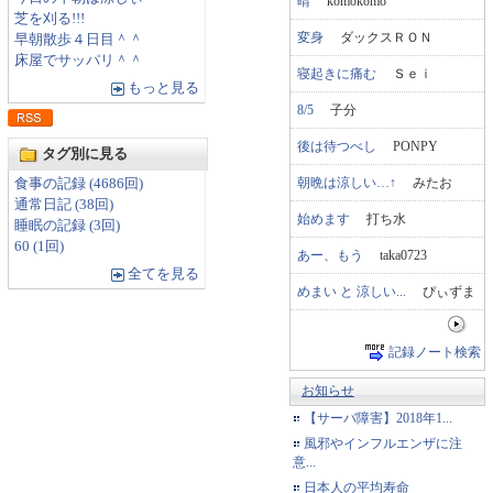
晴
komokomo
芝を刈る!!!
変身
ダックスＲＯＮ
早朝散歩４日目＾＾
床屋でサッパリ＾＾
寝起きに痛む
Ｓｅｉ
もっと見る
8/5
子分
後は待つべし
PONPY
タグ別に見る
朝晩は涼しい…↑
みたお
食事の記録 (4686回)
通常日記 (38回)
始めます
打ち水
睡眠の記録 (3回)
60 (1回)
あー、もう
taka0723
全てを見る
めまい と 涼しい...
ぴぃずま
記録ノート検索
お知らせ
【サーバ障害】2018年1...
風邪やインフルエンザに注
意...
日本人の平均寿命