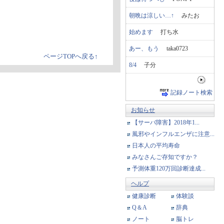
朝晩は涼しい…↑
みたお
始めます
打ち水
あー、もう
taka0723
ページTOPへ戻る↑
8/4
子分
記録ノート検索
お知らせ
【サーバ障害】2018年1...
風邪やインフルエンザに注意...
日本人の平均寿命
みなさんご存知ですか？
予測体重120万回診断達成...
ヘルプ
健康診断
体験談
Q＆A
辞典
ノート
脳トレ