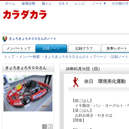
ホーム
健康診断
脳トレ
Ｑ＆Ａ
レシピ
ノート ▼
その他のサ
きょろきょろ６０Ｄさんのノート
メンバートップ
記録ノート
記録グラフ
食事レポート
トップ
>
メンバー検索
>
きょろきょろ６０Ｄさんのトップページ
>
記録ノート
きょろきょろ６０Ｄさん
26年05月31日（日）
休日 環境美化運動
【朝ごはん】
イモ饅頭・パン・ヨーグルト・
【昼ごはん】
お好み焼き・やきそば
【間食】
1
2