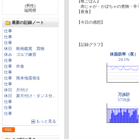
【晩ごはん】
(男性)
肉じゃが・かぼちゃの煮物・辛
福岡県
【夜食】
【今日の感想】
最新の記録ノート
仕事
仕事
仕事
【記録グラフ】
休日 映画鑑賞 買物
体脂肪率（夜）
休み ゴルフ練習
24.1%
仕事
仕事 外食
仕事
仕事 熊本地震発生
仕事
休日 片付け
万歩計
休日 家片付け・タンス分...
5759歩
仕事
仕事
仕事
もっと見る