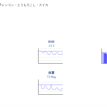
子レンコン・とうもろこし・スイカ
BMI
13.5
体重
73.9kg