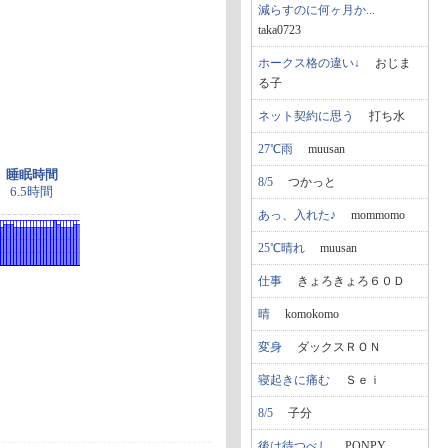
減らすのに何ヶ月か...
taka0723
ホークス格の違い↓
おじま
る子
ネット契約に思う
打ち水
27℃雨
muusan
睡眠時間
8/5
つかっと
6.5時間
あっ、入れた♪
mommomo
25℃晴れ
muusan
仕事
きょろきょろ６０Ｄ
晴
komokomo
変身
ダックスＲＯＮ
寝起きに痛む
Ｓｅｉ
8/5
子分
後は待つべし
PONPY