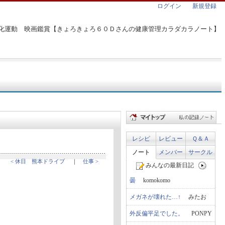
ログイン
新規登録
化運動 映画鑑賞【きょろきょろ６０Ｄさんの健康管理カラダカラノート】
レシピ
レビュー
Ｑ＆Ａ
ノート
メンバー
サークル
< 休日 熊本ドライブ
｜
仕事 >
みんなの最新日記
曇
komokomo
メガネが壊れた…↑
みたお
外反偏平足でした。
PONPY