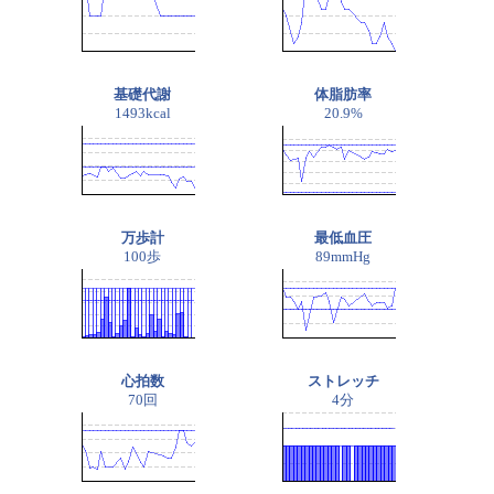
基礎代謝
体脂肪率
1493kcal
20.9%
万歩計
最低血圧
100歩
89mmHg
心拍数
ストレッチ
70回
4分