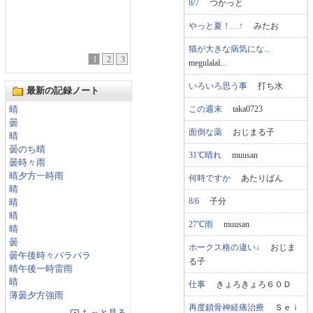
8/7
つかっと
やっと夏！…↑
みたお
猫が大きな病気にな...
1
2
3
megulalal...
いろいろ思う事
打ち水
最新の記録ノート
この週末
taka0723
晴
曇
面倒な薬
おじまる子
晴
曇のち晴
31℃晴れ
muusan
曇時々雨
晴夕方一時雨
何時ですか
あたりばん
晴
8/6
子分
晴
晴
27℃雨
muusan
晴
曇
ホークス格の違い↓
おじま
曇午後時々パラパラ
る子
晴午後一時雷雨
晴
仕事
きょろきょろ６０Ｄ
薄曇夕方強雨
再度鎖骨神経痛治療
Ｓｅｉ