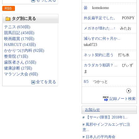
もっと見る
曇
komokomo
外反扁平足でした。
PONPY
タグ別に見る
テニス (650回)
メガネが壊れた…↑
みたお
競馬日記 (458回)
減らすのに何ヶ月か...
映画鑑賞 (179回)
taka0723
HAIRCUT (143回)
かかりつけ内科 (92回)
ネット契約に思う
打ち水
整骨院 (71回)
歯医者さん (55回)
カラダカラ順調？ ...
ぴぃず
健康診断 (27回)
ま
マラソン大会 (9回)
8/5
つかっと
全てを見る
記録ノート検索
お知らせ
【サーバ障害】2018年1...
風邪やインフルエンザに注
意...
日本人の平均寿命