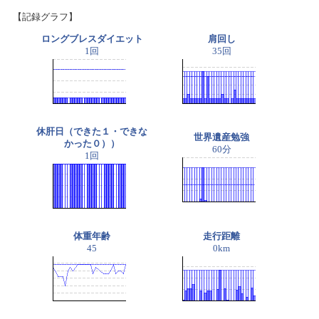
【記録グラフ】
ロングブレスダイエット
肩回し
1回
35回
休肝日（できた１・できな
世界遺産勉強
かった０））
60分
1回
体重年齢
走行距離
45
0km