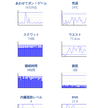
あわせてポン！ゲーム
気温
16329点
24℃
スクワット
ウエスト
70回
75.4cm
睡眠時間
腹筋
9時間
3回
内臓脂肪レベル
BMI
8
21.9