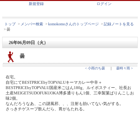
新規登録
ログイン
トップ
>
メンバー検索
>
komokomoさんのトップページ
>
記録ノートを見る
>
曇
26年06月09日（火）
曇
< 小雨のち曇
｜
曇時々雨 >
在宅。
自宅にてBESTPRICEbyTOPVALUキーマカレー中辛＋
BESTPRICEbyTOPVALU国産米ごはん180g、ルイボスティー、社長お
土産MEIGETSUDOFUKUOKA博多通りもん1個、三幸製菓ぱりんこしお
味2個。
なんだろうなあ、この謎風邪、、、注射も効いてない気がする。
さっきチゲスープ飲んだら、胃がもたれる。