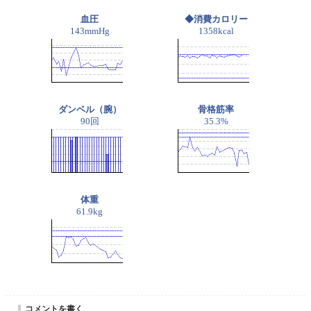
血圧
◆消費カロリー
143mmHg
1358kcal
ダンベル（腕）
骨格筋率
90回
35.3%
体重
61.9kg
コメントを書く