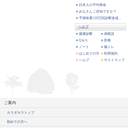
日本人の平均寿命
みなさんご存知ですか？
予測体重120万回診断達成...
ヘルプ
健康診断
体験談
Q＆A
辞典
ノート
脳トレ
はじめての方
利用規約
ヘルプ
サイトマップ
ご案内
カラダカラトップ
初めての方へ