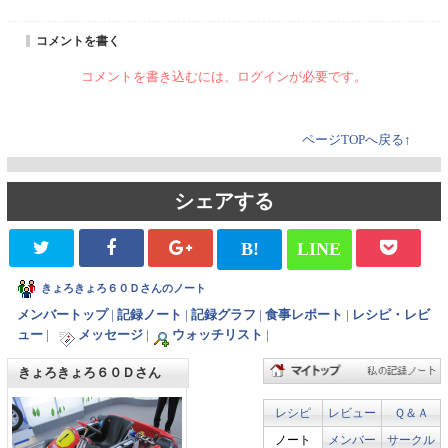
コメントを書く
コメントを書き込むには、ログインが必要です。
ページTOPへ戻る↑
シェアする
B!
LINE
きょろきょろ６０Ｄさんのノート
メンバートップ
|
記録ノート
|
記録グラフ
|
食事レポート
|
レシピ・レビ
ュー
|
メッセージ
|
ウォッチリスト
|
きょろきょろ６０Ｄさん
レシピ
レビュー
Ｑ＆Ａ
ノート
メンバー
サークル