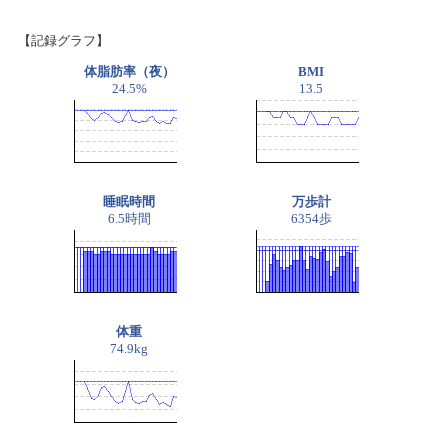
【記録グラフ】
体脂肪率（夜）
BMI
24.5%
13.5
睡眠時間
万歩計
6.5時間
6354歩
体重
74.9kg