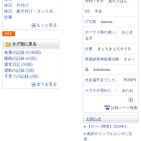
何時ですか
あたりばん
休日 片付け
8/6
子分
休日 家片付け・タンス分...
仕事
27℃雨
muusan
もっと見る
ホークス格の違い↓
おじま
る子
タグ別に見る
仕事
きょろきょろ６０Ｄ
食事の記録 (5348回)
睡眠の記録 (45回)
再度鎖骨神経痛治療
Ｓｅｉ
通常日記 (36回)
曇
komokomo
運動の記録 (5回)
子育ての記録 (2回)
外反扁平足でした。
PONPY
全てを見る
メガネが壊れた…↑
みたお
記録ノート検索
お知らせ
【サーバ障害】2018年1...
風邪やインフルエンザに注
意...