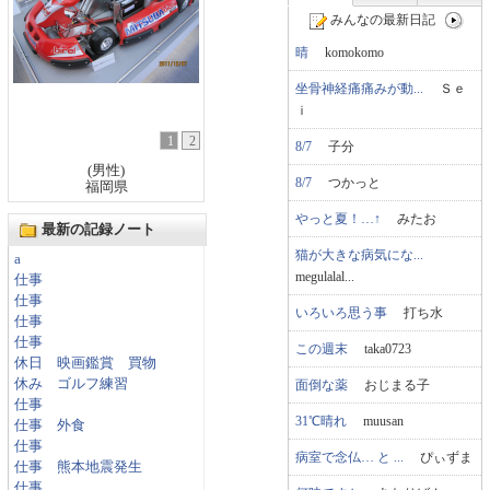
みんなの最新日記
晴
komokomo
坐骨神経痛痛みが動...
Ｓｅ
ｉ
1
2
8/7
子分
(男性)
8/7
つかっと
福岡県
やっと夏！…↑
みたお
最新の記録ノート
猫が大きな病気にな...
a
megulalal...
仕事
仕事
いろいろ思う事
打ち水
仕事
仕事
この週末
taka0723
休日 映画鑑賞 買物
休み ゴルフ練習
面倒な薬
おじまる子
仕事
31℃晴れ
muusan
仕事 外食
仕事
病室で念仏… と ...
ぴぃずま
仕事 熊本地震発生
仕事