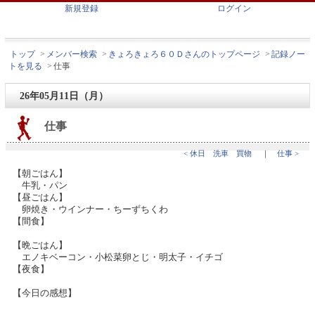
新規登録
ログイン
トップ
>
メンバー検索
>
きょろきょろ６０Ｄさんのトップページ
>
記録ノー
トを見る
>
仕事
26年05月11日（月）
仕事
< 休日 洗車 買物
｜
仕事 >
【朝ごはん】
牛乳・パン
【昼ごはん】
卵焼き・ウインナー・ちーずちくわ
【間食】
【晩ごはん】
エノキベーコン・小松菜卵とじ・明太子・イチゴ
【夜食】
【今日の感想】