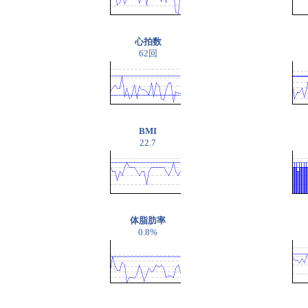
心拍数
62回
BMI
22.7
体脂肪率
0.8%