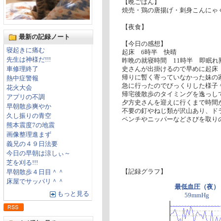
【晩ごはん】
焼売・鶏の唐揚げ・刺身こんにゃく
【夜食】
最新の記録ノート
【今日の感想】
寝起きに痛む
起床 6時半 快晴
先生は神様だ!!!
昨晩の就寝時間 11時半 即眠れ
車修理終了
史さんが出掛けるので早めに起床
帰りに暫く寄っていなかった妹の
熱中症警報
急に行ったのでびっくりした様子
花火大会
帰宅後散歩のタイミングを逸っし
アプリの不調
夕方史さんを迎えに行くまで時間
早朝散歩爽やか
不要の釘やねじ類が沢山あり、ド
久し振りの青空
ペンチやニッパーなどさびを取
熊本震度7の地震
画像整理進まず
義兄の４９日法要
今日の早朝は涼しぃ～
芝を刈る!!!
【記録グラフ】
早朝散歩４日目＾＾
床屋でサッパリ＾＾
最低血圧（夜）
もっと見る
59mmHg