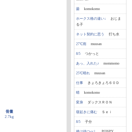
曇
komokomo
ホークス格の違い↓
おじま
る子
ネット契約に思う
打ち水
27℃雨
muusan
8/5
つかっと
あっ、入れた♪
mommomo
25℃晴れ
muusan
仕事
きょろきょろ６０Ｄ
晴
komokomo
変身
ダックスＲＯＮ
骨量
寝起きに痛む
Ｓｅｉ
2.7kg
8/5
子分
後は待つべし
PONPY