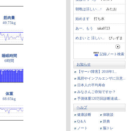
朝晩は涼しい…↑
みたお
筋肉量
始めます
打ち水
49.75kg
あー、もう
taka0723
めまい と 涼しい...
ぴぃずま
記録ノート検索
睡眠時間
6時間
お知らせ
【サーバ障害】2018年1...
風邪やインフルエンザに注意...
日本人の平均寿命
みなさんご存知ですか？
体重
予測体重120万回診断達成...
68.65kg
ヘルプ
健康診断
体験談
Q＆A
辞典
ノート
脳トレ