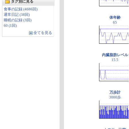
タグ別に見る
食事の記録 (4686回)
通常日記 (38回)
体年齢
睡眠の記録 (3回)
65
60 (1回)
全てを見る
内臓脂肪レベル
15.5
万歩計
3000歩