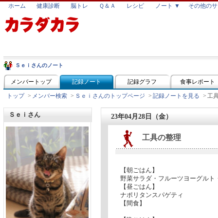
ホーム
健康診断
脳トレ
Ｑ＆Ａ
レシピ
ノート ▼
その他のサ
Ｓｅｉさんのノート
メンバートップ
記録ノート
記録グラフ
食事レポート
トップ
>
メンバー検索
>
Ｓｅｉさんのトップページ
>
記録ノートを見る
>
工
Ｓｅｉさん
23年04月28日（金）
工具の整理
【朝ごはん】
野菜サラダ・フルーツヨーグルト
【昼ごはん】
ナポリタンスパゲティ
【間食】