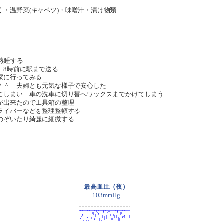
・温野菜(キャベツ)・味噌汁・漬け物類
熟睡する
 8時前に駅まで送る
家に行ってみる
＾＾ 夫婦とも元気な様子で安心した
てしまい 車の洗車に切り替へワックスまでかけてしまう
が出来たので工具箱の整理
ライバーなどを整理整頓する
りのぞいたり綺麗に細微する
最高血圧（夜）
103mmHg