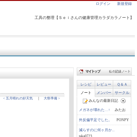
ログイン
新規登録
工具の整理【Ｓｅｉさんの健康管理カラダカラノート】
レシピ
レビュー
Ｑ＆Ａ
ノート
メンバー
サークル
< 五月晴れの好天気
｜
大祭準備 >
みんなの最新日記
メガネが壊れた…↑
みたお
外反偏平足でした。
PONPY
減らすのに何ヶ月か...
taka0723