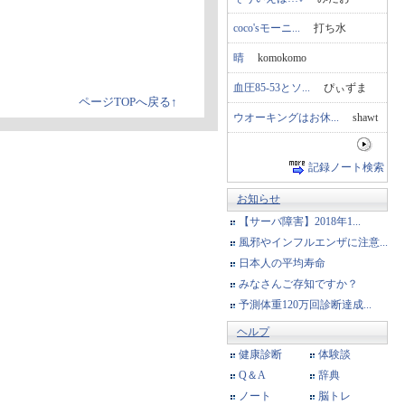
coco'sモーニ...
打ち水
晴
komokomo
血圧85-53とソ...
ぴぃずま
ページTOPへ戻る↑
ウオーキングはお休...
shawt
記録ノート検索
お知らせ
【サーバ障害】2018年1...
風邪やインフルエンザに注意...
日本人の平均寿命
みなさんご存知ですか？
予測体重120万回診断達成...
ヘルプ
健康診断
体験談
Q＆A
辞典
ノート
脳トレ