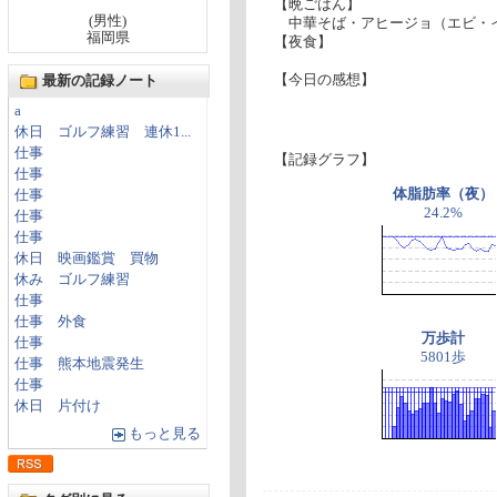
【晩ごはん】
(男性)
中華そば・アヒージョ（エビ・イ
福岡県
【夜食】
【今日の感想】
最新の記録ノート
a
休日 ゴルフ練習 連休1...
仕事
【記録グラフ】
仕事
体脂肪率（夜）
仕事
24.2%
仕事
仕事
休日 映画鑑賞 買物
休み ゴルフ練習
仕事
仕事 外食
万歩計
仕事
5801歩
仕事 熊本地震発生
仕事
休日 片付け
もっと見る