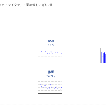
カ・マイタケ）・栗赤飯おにぎり2個
BMI
13.5
体重
74.2kg