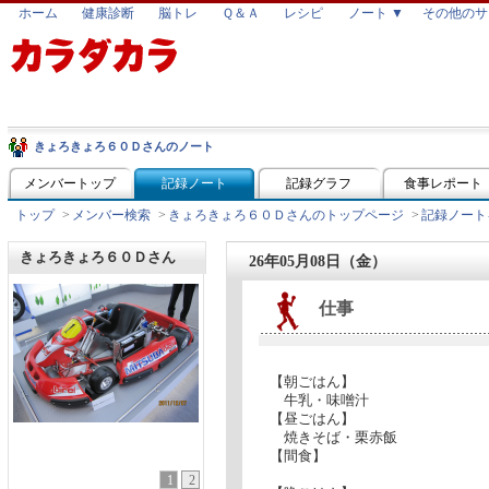
ホーム
健康診断
脳トレ
Ｑ＆Ａ
レシピ
ノート ▼
その他のサ
きょろきょろ６０Ｄさんのノート
メンバートップ
記録ノート
記録グラフ
食事レポート
トップ
>
メンバー検索
>
きょろきょろ６０Ｄさんのトップページ
>
記録ノート
きょろきょろ６０Ｄさん
26年05月08日（金）
仕事
【朝ごはん】
牛乳・味噌汁
【昼ごはん】
焼きそば・栗赤飯
【間食】
1
2