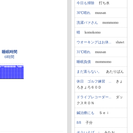
今日も掃除
打ち水
30℃晴れ
muusan
洗濯バァさん
mommomo
晴
komokomo
ウオーキングはお休...
shawt
睡眠時間
31℃晴れ
muusan
6時間
睡眠負債
mommomo
まだ直らない。
あたりばん
休日 ゴルフ練習 ...
きょ
ろきょろ６０Ｄ
ドライブレコーダー...
ダッ
クスＲＯＮ
鍼治療にも
Ｓｅｉ
8/8
子分
そういえば…↓
みたお