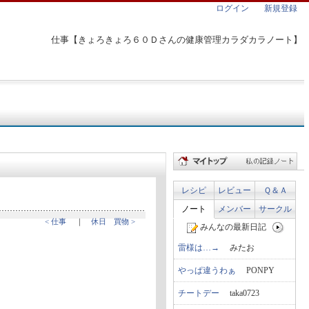
ログイン
新規登録
仕事【きょろきょろ６０Ｄさんの健康管理カラダカラノート】
レシピ
レビュー
Ｑ＆Ａ
ノート
メンバー
サークル
< 仕事
｜
休日 買物 >
みんなの最新日記
雷様は…→
みたお
やっぱ違うわぁ
PONPY
チートデー
taka0723