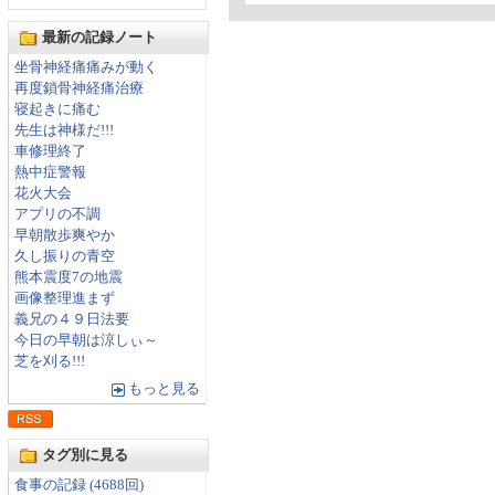
最新の記録ノート
坐骨神経痛痛みが動く
再度鎖骨神経痛治療
寝起きに痛む
先生は神様だ!!!
車修理終了
熱中症警報
花火大会
アプリの不調
早朝散歩爽やか
久し振りの青空
熊本震度7の地震
画像整理進まず
義兄の４９日法要
今日の早朝は涼しぃ～
芝を刈る!!!
もっと見る
タグ別に見る
食事の記録 (4688回)