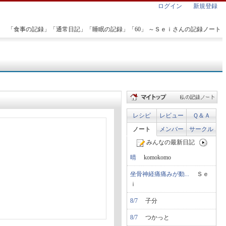
ログイン
新規登録
「食事の記録」「通常日記」「睡眠の記録」「60」 ～Ｓｅｉさんの記録ノート
レシピ
レビュー
Ｑ＆Ａ
ノート
メンバー
サークル
みんなの最新日記
晴
komokomo
坐骨神経痛痛みが動...
Ｓｅ
ｉ
8/7
子分
8/7
つかっと