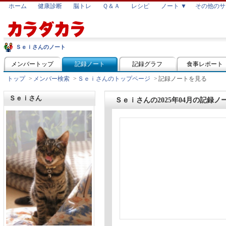
ホーム
健康診断
脳トレ
Ｑ＆Ａ
レシピ
ノート ▼
その他のサ
Ｓｅｉさんのノート
メンバートップ
記録ノート
記録グラフ
食事レポート
トップ
>
メンバー検索
>
Ｓｅｉさんのトップページ
>
記録ノートを見る
Ｓｅｉさん
Ｓｅｉさんの2025年04月の記録ノ