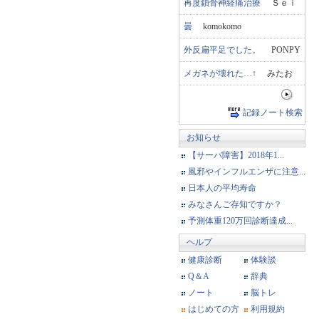
再度鎖骨神経痛治療
Ｓｅｉ
曇
komokomo
外反扁平足でした。
PONPY
メガネが壊れた…↑
みたお
記録ノート検索
お知らせ
【サーバ障害】2018年1...
風邪やインフルエンザに注意...
日本人の平均寿命
みなさんご存知ですか？
予測体重120万回診断達成...
ヘルプ
健康診断
体験談
Q＆A
辞典
ノート
脳トレ
はじめての方
利用規約