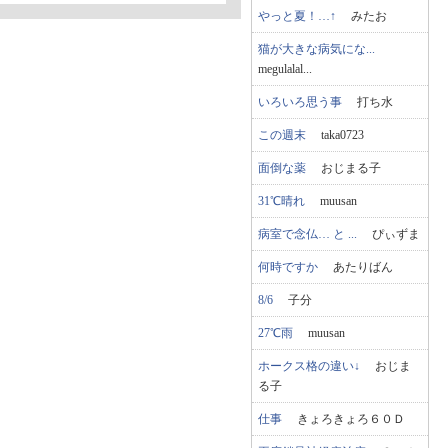
やっと夏！…↑
みたお
猫が大きな病気にな...
megulalal...
いろいろ思う事
打ち水
この週末
taka0723
面倒な薬
おじまる子
31℃晴れ
muusan
病室で念仏… と ...
ぴぃずま
何時ですか
あたりばん
8/6
子分
27℃雨
muusan
ホークス格の違い↓
おじま
る子
仕事
きょろきょろ６０Ｄ