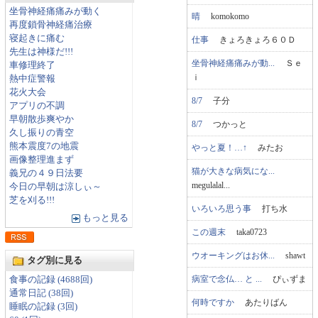
坐骨神経痛痛みが動く
晴
komokomo
再度鎖骨神経痛治療
寝起きに痛む
仕事
きょろきょろ６０Ｄ
先生は神様だ!!!
坐骨神経痛痛みが動...
Ｓｅ
車修理終了
ｉ
熱中症警報
花火大会
8/7
子分
アプリの不調
早朝散歩爽やか
8/7
つかっと
久し振りの青空
熊本震度7の地震
やっと夏！…↑
みたお
画像整理進まず
猫が大きな病気にな...
義兄の４９日法要
megulalal...
今日の早朝は涼しぃ～
芝を刈る!!!
いろいろ思う事
打ち水
もっと見る
この週末
taka0723
ウオーキングはお休...
shawt
タグ別に見る
病室で念仏… と ...
ぴぃずま
食事の記録 (4688回)
通常日記 (38回)
何時ですか
あたりばん
睡眠の記録 (3回)