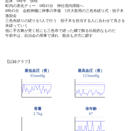
起床 6時半 快晴
町内の美化ディー 6時45分 神社境内掃除へ
8時45分 会館神棚に神事の準備 5月大祭用の三色布縒り式・拍子木
激励会
三色布縒りの縒りを5人で行う 拍子木を担当する人に合わせて長さを
米縒っていく
他に手古舞が突く杖にも三色布で縒った綱で飾る伝統的なものだ
午前中は、自治会の用事で潰れ 散歩も夕方に廻す
【記録グラフ】
最低血圧（夜）
最高血圧（夜）
65mmHg
123mmHg
骨量
体年齢
2.7kg
67