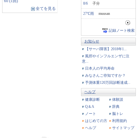
60 (1回)
8/6
子分
全てを見る
27℃雨
muusan
記録ノート検索
お知らせ
【サーバ障害】2018年1...
風邪やインフルエンザに注
意...
日本人の平均寿命
みなさんご存知ですか？
予測体重120万回診断達成...
ヘルプ
健康診断
体験談
Q＆A
辞典
ノート
脳トレ
はじめての方
利用規約
ヘルプ
サイトマップ