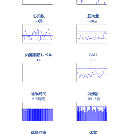
心拍数
筋肉量
60回
49kg
内臓脂肪レベル
BMI
14
22.5
睡眠時間
万歩計
6.5時間
18913歩
体脂肪率
体重