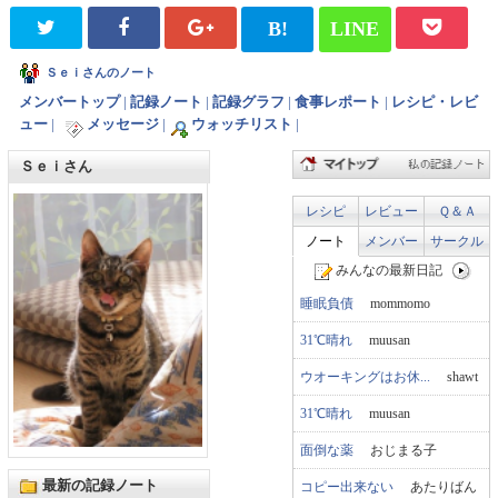
B!
LINE
Ｓｅｉさんのノート
メンバートップ
|
記録ノート
|
記録グラフ
|
食事レポート
|
レシピ・レビ
ュー
|
メッセージ
|
ウォッチリスト
|
Ｓｅｉさん
レシピ
レビュー
Ｑ＆Ａ
ノート
メンバー
サークル
みんなの最新日記
睡眠負債
mommomo
31℃晴れ
muusan
ウオーキングはお休...
shawt
31℃晴れ
muusan
面倒な薬
おじまる子
最新の記録ノート
コピー出来ない
あたりばん