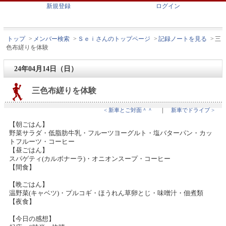
新規登録
ログイン
トップ
>
メンバー検索
>
Ｓｅｉさんのトップページ
>
記録ノートを見る
>
三
色布縒りを体験
24年04月14日（日）
三色布縒りを体験
< 新車とご対面＾＾
｜
新車でドライブ >
【朝ごはん】
野菜サラダ・低脂肪牛乳・フルーツヨーグルト・塩バターパン・カッ
トフルーツ・コーヒー
【昼ごはん】
スパゲティ(カルボナーラ)・オニオンスープ・コーヒー
【間食】
【晩ごはん】
温野菜(キャベツ)・プルコギ・ほうれん草卵とじ・味噌汁・佃煮類
【夜食】
【今日の感想】