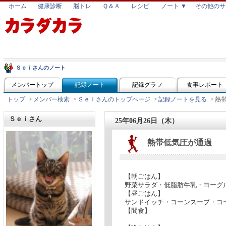
ホーム
健康診断
脳トレ
Ｑ＆Ａ
レシピ
ノート ▼
その他のサ
Ｓｅｉさんのノート
メンバートップ
記録ノート
記録グラフ
食事レポート
トップ
>
メンバー検索
>
Ｓｅｉさんのトップページ
>
記録ノートを見る
>
熱
Ｓｅｉさん
25年06月26日（木）
熱帯低気圧が通過
【朝ごはん】
野菜サラダ・低脂肪牛乳・ヨーグ
【昼ごはん】
サンドイッチ・コーンスープ・コ
【間食】