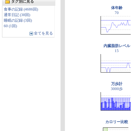
タグ別に見る
体年齢
食事の記録 (4686回)
70
通常日記 (38回)
睡眠の記録 (3回)
60 (1回)
全てを見る
内臓脂肪レベル
15
万歩計
3000歩
カロリー比較