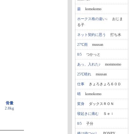
曇
komokomo
ホークス格の違い↓
おじま
る子
ネット契約に思う
打ち水
27℃雨
muusan
8/5
つかっと
あっ、入れた♪
mommomo
25℃晴れ
muusan
仕事
きょろきょろ６０Ｄ
晴
komokomo
骨量
変身
ダックスＲＯＮ
2.8kg
寝起きに痛む
Ｓｅｉ
8/5
子分
後は待つべし
PONPY