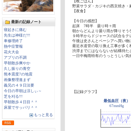
【晩ごはん】
野菜サラダ・カジキの西京焼き・
【夜食】
【今日の感想】
最新の記録ノート
起床 7時半 曇り時々雨
寝起きに痛む
朝からどんより曇り雨が降りそう
先生は神様だ!!!
９時半からドジャースの試合をテ
車修理終了
午後は史さんとベーシアへ買い物
最近水道管の取り換え工事が多く
熱中症警報
渋滞までにはならないが結構待た
花火大会
一日中梅雨特有のうっとうしい気
アプリの不調
早朝散歩爽やか
久し振りの青空
熊本震度7の地震
画像整理進まず
義兄の４９日法要
今日の早朝は涼しぃ～
【記録グラフ】
芝を刈る!!!
最低血圧（夜）
早朝散歩４日目＾＾
67mmHg
床屋でサッパリ＾＾
もっと見る