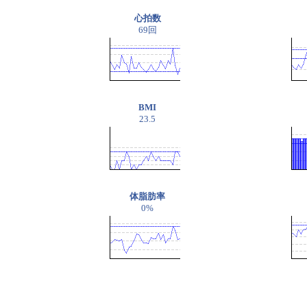
心拍数
69回
BMI
23.5
体脂肪率
0%