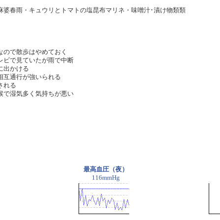
麻婆春雨・キュウリとトマトの塩昆布マリネ・味噌汁･漬け物類類
なので散歩はやめておく
レビで見ていたが雨で中断
に出かける
相互通行が強いられる
される
候で湿気多く気持ちが悪い
最高血圧（夜）
116mmHg