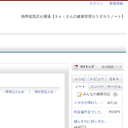
ログイン
新規登録
熱帯低気圧が通過【Ｓｅｉさんの健康管理カラダカラノート】
レシピ
レビュー
Ｑ＆Ａ
ノート
メンバー
サークル
< 降雨は少なめ
｜
神社世話人会 >
みんなの最新日記
メガネが壊れた…↑
みたお
外反偏平足でした。
PONPY
減らすのに何ヶ月か...
taka0723