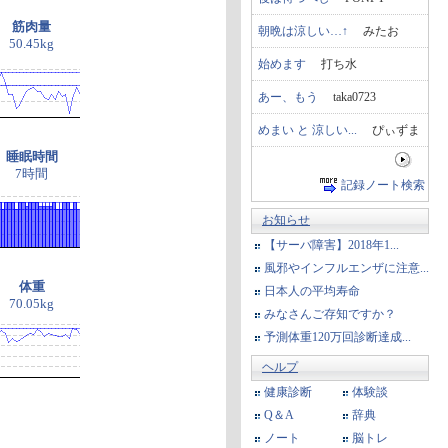
筋肉量
朝晩は涼しい…↑
みたお
50.45kg
始めます
打ち水
あー、もう
taka0723
めまい と 涼しい...
ぴぃずま
睡眠時間
7時間
記録ノート検索
お知らせ
【サーバ障害】2018年1...
風邪やインフルエンザに注意...
体重
日本人の平均寿命
70.05kg
みなさんご存知ですか？
予測体重120万回診断達成...
ヘルプ
健康診断
体験談
Q＆A
辞典
ノート
脳トレ