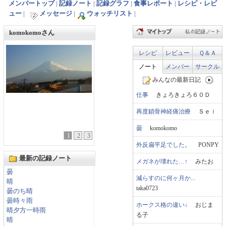
メンバートップ
|
記録ノート
|
記録グラフ
|
食事レポート
|
レシピ・レビ
ュー
|
メッセージ
|
ウォッチリスト
|
komokomoさん
レシピ
レビュー
Ｑ＆Ａ
ノート
メンバー
サークル
みんなの最新日記
仕事
きょろきょろ６０Ｄ
再度鎖骨神経痛治療
Ｓｅｉ
曇
komokomo
1
2
3
外反扁平足でした。
PONPY
最新の記録ノート
メガネが壊れた…↑
みたお
曇
減らすのに何ヶ月か...
晴
taka0723
曇のち晴
曇時々雨
ホークス格の違い↓
おじま
晴夕方一時雨
る子
晴