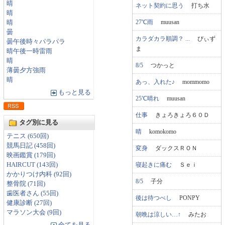
晴
ネット契約に思う
打ち水
晴
27℃雨
muusan
晴
曇
カラダカラ順調？ ...
ぴぃず
曇午後時々パラパラ
ま
晴午後一時雷雨
晴
8/5
つかっと
薄曇夕方強雨
晴
あっ、入れた♪
mommomo
もっと見る
25℃晴れ
muusan
仕事
きょろきょろ６０Ｄ
タグ別に見る
晴
komokomo
テニス (650回)
競馬日記 (458回)
変身
ダックスＲＯＮ
映画鑑賞 (179回)
寝起きに痛む
Ｓｅｉ
HAIRCUT (143回)
かかりつけ内科 (92回)
8/5
子分
整骨院 (71回)
歯医者さん (55回)
後は待つべし
PONPY
健康診断 (27回)
マラソン大会 (9回)
朝晩は涼しい…↑
みたお