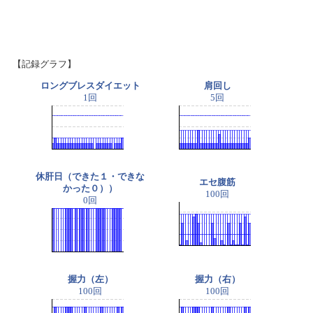
【記録グラフ】
ロングブレスダイエット
肩回し
1回
5回
休肝日（できた１・できな
エセ腹筋
かった０））
100回
0回
握力（左）
握力（右）
100回
100回