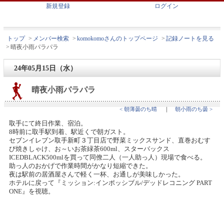
新規登録
ログイン
トップ
>
メンバー検索
>
komokomoさんのトップページ
>
記録ノートを見る
>
晴夜小雨パラパラ
24年05月15日（水）
晴夜小雨パラパラ
< 朝薄曇のち晴
｜
朝小雨のち曇 >
取手にて終日作業、宿泊。
8時前に取手駅到着、駅近くで朝ガスト。
セブンイレブン取手新町３丁目店で野菜ミックスサンド、直巻おむす
び焼きしゃけ、お～いお茶緑茶600ml、スターバックス
ICEDBLACK500mlを買って同僚二人（一人助っ人）現場で食べる。
助っ人のおかげで作業時間がかなり短縮できた。
夜は駅前の居酒屋さんで軽く一杯、お通しが美味しかった。
ホテルに戻って『ミッション:インポッシブル/デッドレコニング PART
ONE』を視聴。