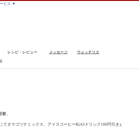
ービス ▼
レシピ・レビュー
メッセージ
ウォッチリス
曇
ト
憂鬱。
店にてタマゴツナミックス、アイスコーヒーR(A3ドリンク100円引き)。