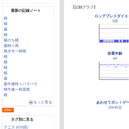
【記録グラフ】
最新の記録ノート
ロングブレスダイエ
晴
1回
晴
曇
晴
曇のち晴
曇時々雨
晴夕方一時雨
体重年齢
晴
44
晴
晴
晴
曇
曇午後時々パラパラ
晴午後一時雷雨
晴
もっと見る
あわせてポン！ゲ
20640点
タグ別に見る
テニス (650回)