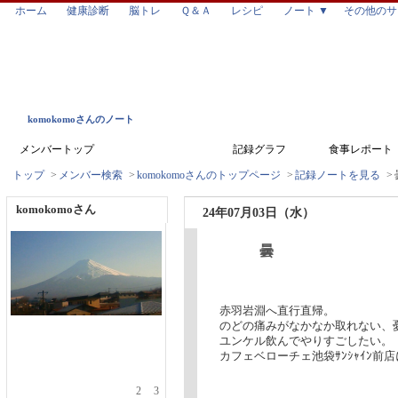
ホーム
健康診断
脳トレ
Ｑ＆Ａ
レシピ
ノート ▼
その他のサ
komokomoさんのノート
メンバートップ
記録ノート
記録グラフ
食事レポート
トップ
>
メンバー検索
>
komokomoさんのトップページ
>
記録ノートを見る
>
komokomoさん
24年07月03日（水）
曇
赤羽岩淵へ直行直帰。
のどの痛みがなかなか取れない、
ユンケル飲んでやりすごしたい。
カフェベローチェ池袋ｻﾝｼｬｲﾝ前
1
2
3