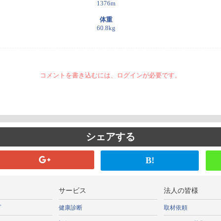
1376m
体重
60.8kg
コメントを書き込むには、ログインが必要です。
シェアする
B!
サービス
法人の皆様
プ
健康診断
取材依頼