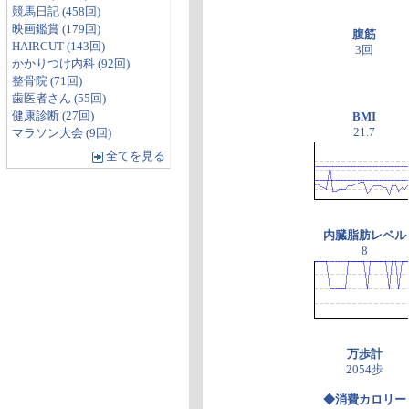
競馬日記 (458回)
映画鑑賞 (179回)
腹筋
HAIRCUT (143回)
3回
かかりつけ内科 (92回)
整骨院 (71回)
歯医者さん (55回)
健康診断 (27回)
BMI
21.7
マラソン大会 (9回)
全てを見る
内臓脂肪レベル
8
万歩計
2054歩
◆消費カロリー