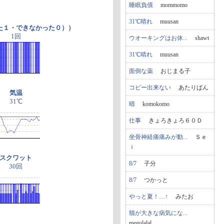
睡眠負債
mommomo
31℃晴れ
muusan
た１・できなかった０））
1回
ウオーキングはお休...
shawt
31℃晴れ
muusan
面倒な薬
おじまる子
コピー出来ない
あたりばん
気温
31℃
晴
komokomo
仕事
きょろきょろ６０Ｄ
坐骨神経痛痛みが動...
Ｓｅ
ｉ
スクワット
8/7
子分
30回
8/7
つかっと
やっと夏！…↑
みたお
猫が大きな病気にな...
megulalal...