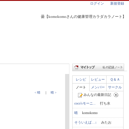
ログイン
新規登録
曇【komokomoさんの健康管理カラダカラノート】
レシピ
レビュー
Ｑ＆Ａ
ノート
メンバー
サークル
< 晴
｜
晴 >
みんなの最新日記
coco'sモーニ...
打ち水
晴
komokomo
そういえば…↓
みたお