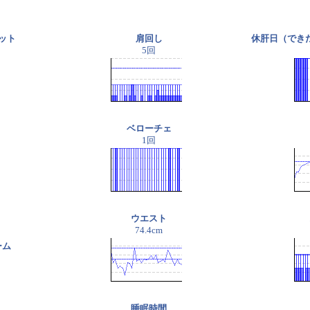
ット
肩回し
休肝日（でき
5回
ベローチェ
1回
ウエスト
74.4cm
ーム
睡眠時間