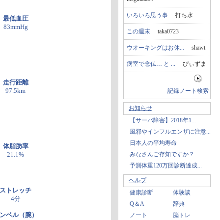
いろいろ思う事
打ち水
最低血圧
83mmHg
この週末
taka0723
ウオーキングはお休...
shawt
病室で念仏… と ...
ぴぃずま
走行距離
記録ノート検索
97.5km
お知らせ
【サーバ障害】2018年1...
風邪やインフルエンザに注意...
日本人の平均寿命
体脂肪率
みなさんご存知ですか？
21.1%
予測体重120万回診断達成...
ヘルプ
ストレッチ
健康診断
体験談
4分
Q＆A
辞典
ンベル（腕）
ノート
脳トレ