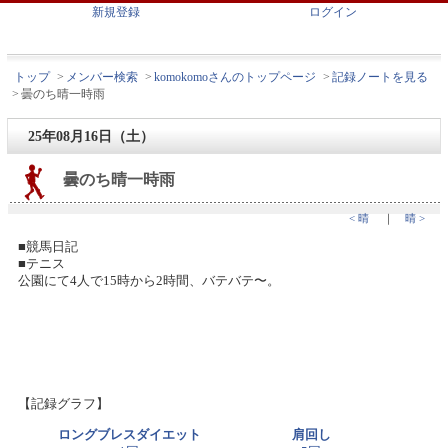
新規登録
ログイン
トップ
>
メンバー検索
>
komokomoさんのトップページ
>
記録ノートを見る
>
曇のち晴一時雨
25年08月16日（土）
曇のち晴一時雨
< 晴
｜
晴 >
■競馬日記
■テニス
公園にて4人で15時から2時間、バテバテ〜。
【記録グラフ】
ロングブレスダイエット
肩回し