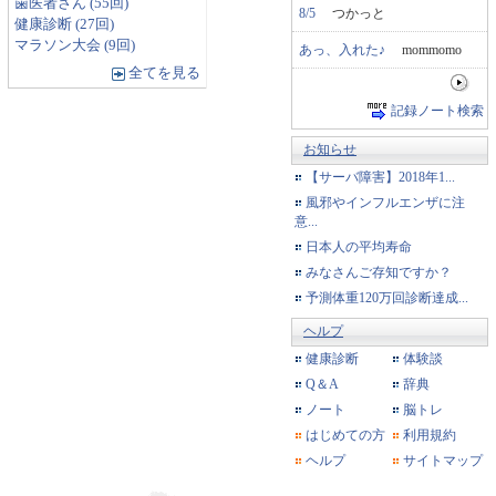
歯医者さん (55回)
8/5
つかっと
健康診断 (27回)
マラソン大会 (9回)
あっ、入れた♪
mommomo
全てを見る
記録ノート検索
お知らせ
【サーバ障害】2018年1...
風邪やインフルエンザに注
意...
日本人の平均寿命
みなさんご存知ですか？
予測体重120万回診断達成...
ヘルプ
健康診断
体験談
Q＆A
辞典
ノート
脳トレ
はじめての方
利用規約
ヘルプ
サイトマップ