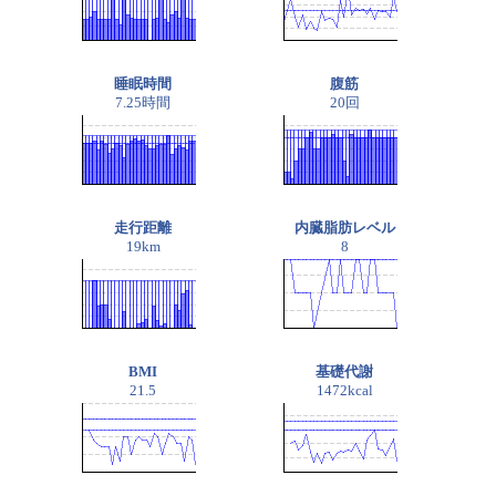
睡眠時間
腹筋
7.25時間
20回
走行距離
内臓脂肪レベル
19km
8
BMI
基礎代謝
21.5
1472kcal