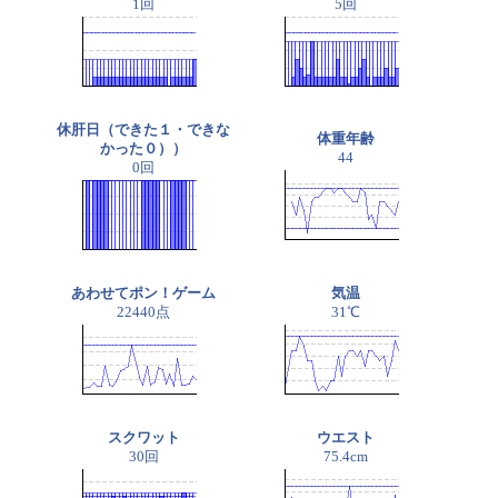
1回
5回
休肝日（できた１・できな
体重年齢
かった０））
44
0回
あわせてポン！ゲーム
気温
22440点
31℃
スクワット
ウエスト
30回
75.4cm