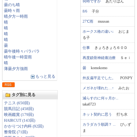
何時ですか
あたりばん
曇のち晴
曇時々雨
8/6
子分
晴夕方一時雨
27℃雨
muusan
晴
晴
ホークス格の違い↓
おじま
晴
る子
晴
曇
仕事
きょろきょろ６０Ｄ
曇午後時々パラパラ
晴午後一時雷雨
再度鎖骨神経痛治療
Ｓｅｉ
晴
曇
komokomo
薄曇夕方強雨
もっと見る
外反扁平足でした。
PONPY
メガネが壊れた…↑
みたお
タグ別に見る
減らすのに何ヶ月か...
テニス (650回)
taka0723
競馬日記 (458回)
ネット契約に思う
打ち水
映画鑑賞 (179回)
HAIRCUT (143回)
カラダカラ順調？ ...
ぴぃず
かかりつけ内科 (92回)
ま
整骨院 (71回)