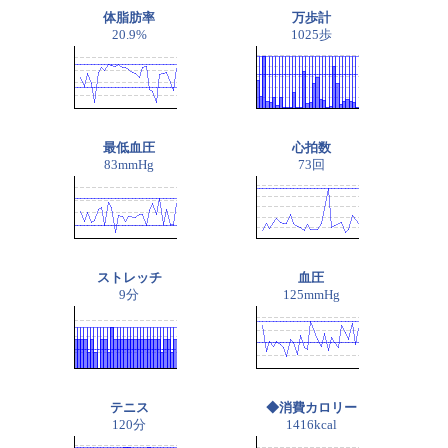
体脂肪率
万歩計
20.9%
1025歩
最低血圧
心拍数
83mmHg
73回
ストレッチ
血圧
9分
125mmHg
テニス
◆消費カロリー
120分
1416kcal