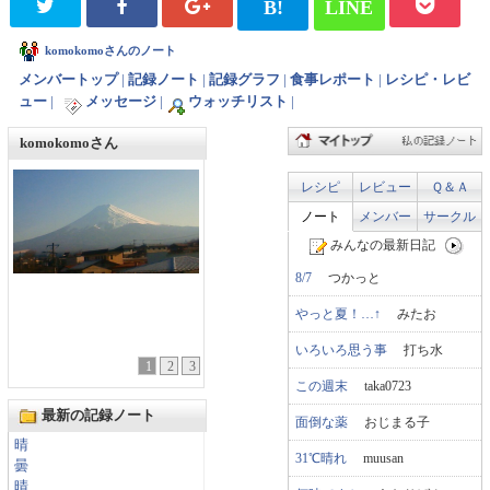
B!
LINE
komokomoさんのノート
メンバートップ
|
記録ノート
|
記録グラフ
|
食事レポート
|
レシピ・レビ
ュー
|
メッセージ
|
ウォッチリスト
|
komokomoさん
レシピ
レビュー
Ｑ＆Ａ
ノート
メンバー
サークル
みんなの最新日記
8/7
つかっと
やっと夏！…↑
みたお
いろいろ思う事
打ち水
1
2
3
この週末
taka0723
最新の記録ノート
面倒な薬
おじまる子
晴
31℃晴れ
muusan
曇
晴