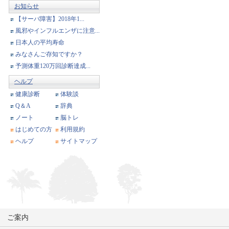
お知らせ
【サーバ障害】2018年1...
風邪やインフルエンザに注意...
日本人の平均寿命
みなさんご存知ですか？
予測体重120万回診断達成...
ヘルプ
健康診断
体験談
Q＆A
辞典
ノート
脳トレ
はじめての方
利用規約
ヘルプ
サイトマップ
ご案内