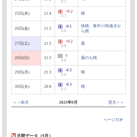
0.5
+0.2
25日(木)
21.4
晴
0.7
快晴、夜中11時過ぎか
-0.1
26日(金)
21.3
0.6
ら雨
+0.2
27日(土)
21.5
曇
0.8
0
28日(日)
21.5
曇のち晴
0.8
-0.2
29日(月)
21.3
晴
0.6
-0.5
30日(火)
20.8
晴
0.1
＜＜前月
2025年9月
翌月＞＞
ページTOP
月間データ（9月）