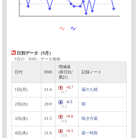
日別データ（9月）
9月の「BMI」データ推移
増減値
日付
BMI
(前日比/
記録ノート
累計)
+0.7
1日(月)
21.4
曇のち晴
0.7
-0.5
2日(火)
20.9
晴
0.2
+0.6
3日(水)
21.5
晴夕方曇
0.8
+0.1
4日(木)
21.6
曇一時雨
0.9