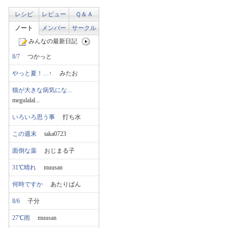
レシピ
レビュー
Ｑ＆Ａ
ノート
メンバー
サークル
みんなの最新日記
8/7
つかっと
やっと夏！…↑
みたお
猫が大きな病気にな...
megulalal...
いろいろ思う事
打ち水
この週末
taka0723
面倒な薬
おじまる子
31℃晴れ
muusan
何時ですか
あたりばん
8/6
子分
27℃雨
muusan