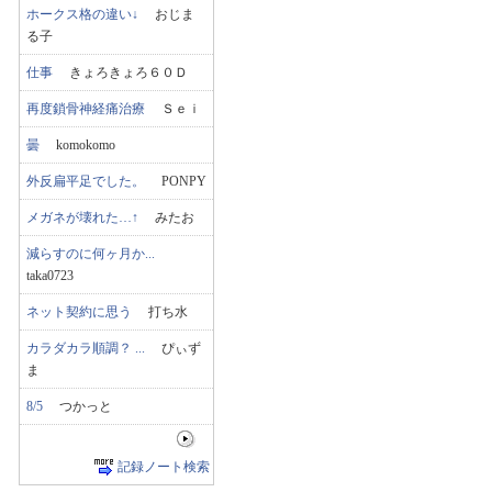
ホークス格の違い↓
おじま
る子
仕事
きょろきょろ６０Ｄ
再度鎖骨神経痛治療
Ｓｅｉ
曇
komokomo
外反扁平足でした。
PONPY
メガネが壊れた…↑
みたお
減らすのに何ヶ月か...
taka0723
ネット契約に思う
打ち水
カラダカラ順調？ ...
ぴぃず
ま
8/5
つかっと
記録ノート検索