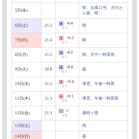
雨、台風15号、夕方か
5日(金)
ら曇、晴...
-0.4
6日(土)
21.2
晴
0.5
+0.2
7日(日)
21.4
晴
0.7
-0.2
8日(月)
21.2
晴、夕方一時雷雨
0.5
-0.4
9日(火)
20.8
曇
0.1
+0.4
10日(水)
21.2
薄雲、午後一時雨
0.5
+0.1
11日(木)
21.3
薄雲、午後一時雷雨
0.6
0
12日(金)
21.3
曇時々雨
0.6
13日(土)
雨
14日(日)
曇