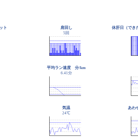
ット
肩回し
休肝日（でき
5回
平均ラン速度 分/km
6.41分
気温
あわ
24℃