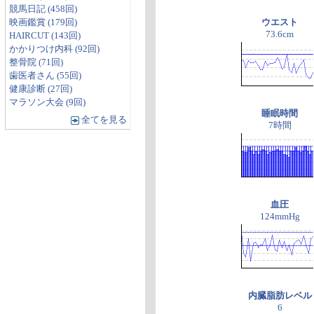
競馬日記 (458回)
映画鑑賞 (179回)
ウエスト
73.6cm
HAIRCUT (143回)
かかりつけ内科 (92回)
整骨院 (71回)
歯医者さん (55回)
健康診断 (27回)
マラソン大会 (9回)
睡眠時間
全てを見る
7時間
血圧
124mmHg
内臓脂肪レベル
6