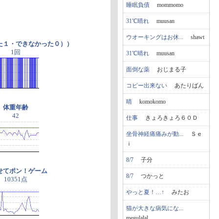
睡眠負債
mommomo
31℃晴れ
muusan
ウオーキングはお休...
shawt
た１・できなかった０））
1回
31℃晴れ
muusan
面倒な薬
おじまる子
コピー出来ない
あたりばん
晴
komokomo
体重年齢
42
仕事
きょろきょろ６０Ｄ
坐骨神経痛痛みが動...
Ｓｅ
ｉ
8/7
子分
せてポン！ゲーム
8/7
つかっと
10351点
やっと夏！…↑
みたお
猫が大きな病気にな...
megulalal...