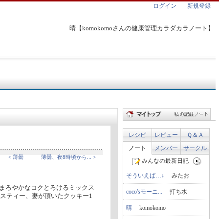
ログイン
新規登録
晴【komokomoさんの健康管理カラダカラノート】
レシピ
レビュー
Ｑ＆Ａ
ノート
メンバー
サークル
< 薄曇
｜
薄曇、夜8時頃から... >
みんなの最新日記
そういえば…↓
みたお
く、まろやかなコクとろけるミックス
coco'sモーニ...
打ち水
ルイボスティー、妻が頂いたクッキー1
晴
komokomo