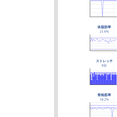
体脂肪率
21.6%
ストレッチ
9分
骨格筋率
34.2%