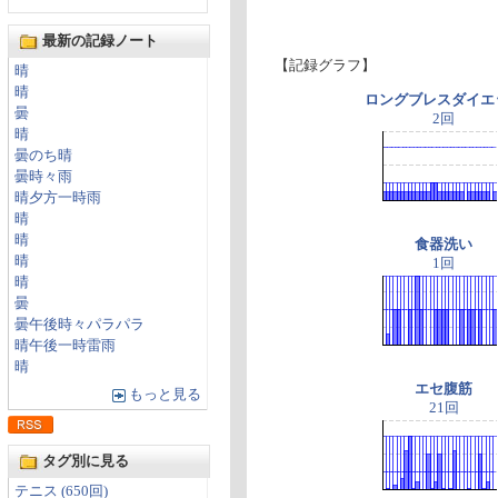
最新の記録ノート
【記録グラフ】
晴
晴
ロングブレスダイエ
曇
2回
晴
曇のち晴
曇時々雨
晴夕方一時雨
晴
晴
食器洗い
晴
1回
晴
曇
曇午後時々パラパラ
晴午後一時雷雨
晴
エセ腹筋
もっと見る
21回
タグ別に見る
テニス (650回)