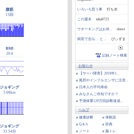
いろいろ思う事
打ち水
腹筋
15回
この週末
taka0723
ウオーキングはお休...
shawt
病室で念仏… と ...
ぴぃずま
BMI
20.6
記録ノート検索
お知らせ
【サーバ障害】2018年1...
風邪やインフルエンザに注意...
日本人の平均寿命
ジョギング
5.08km
みなさんご存知ですか？
予測体重120万回診断達成...
ヘルプ
健康診断
体験談
Q＆A
辞典
ジョギング
ノート
脳トレ
33.54分