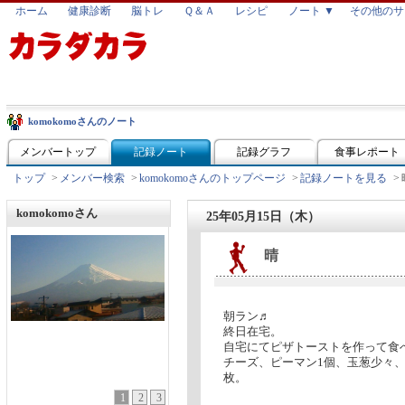
ホーム
健康診断
脳トレ
Ｑ＆Ａ
レシピ
ノート ▼
その他のサ
komokomoさんのノート
メンバートップ
記録ノート
記録グラフ
食事レポート
トップ
>
メンバー検索
>
komokomoさんのトップページ
>
記録ノートを見る
>
komokomoさん
25年05月15日（木）
晴
朝ラン♬
終日在宅。
自宅にてピザトーストを作って食べる
チーズ、ピーマン1個、玉葱少々、パス
枚。
1
2
3