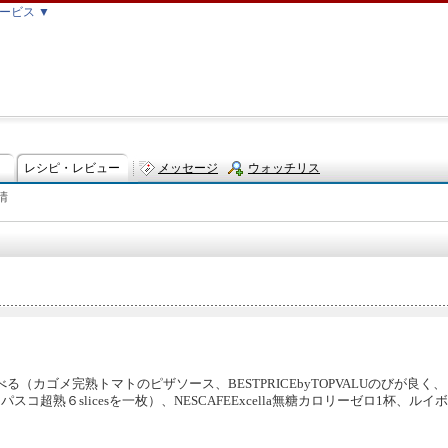
ービス ▼
レシピ・レビュー
メッセージ
ウォッチリス
晴
ト
（カゴメ完熟トマトのピザソース、BESTPRICEbyTOPVALUのびが良
コ超熟６slicesを一枚）、NESCAFEExcella無糖カロリーゼロ1杯、