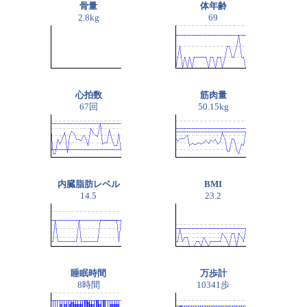
骨量
体年齢
2.8kg
69
心拍数
筋肉量
67回
50.15kg
内臓脂肪レベル
BMI
14.5
23.2
睡眠時間
万歩計
8時間
10341歩