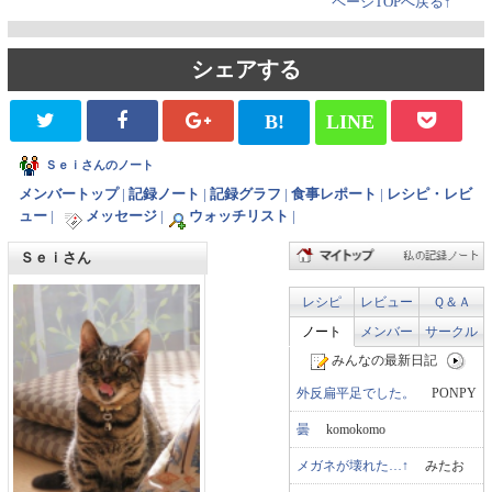
ページTOPへ戻る↑
シェアする
B!
LINE
Ｓｅｉさんのノート
メンバートップ
|
記録ノート
|
記録グラフ
|
食事レポート
|
レシピ・レビ
ュー
|
メッセージ
|
ウォッチリスト
|
Ｓｅｉさん
レシピ
レビュー
Ｑ＆Ａ
ノート
メンバー
サークル
みんなの最新日記
外反扁平足でした。
PONPY
曇
komokomo
メガネが壊れた…↑
みたお