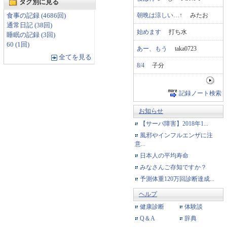
タグ別に見る
朝晩は涼しい…↑
みたお
食事の記録 (4686回)
通常日記 (38回)
始めます
打ち水
睡眠の記録 (3回)
60 (1回)
あー、もう
taka0723
全てを見る
8/4
子分
記録ノート検索
お知らせ
【サーバ障害】2018年1...
風邪やインフルエンザに注
意...
日本人の平均寿命
みなさんご存知ですか？
予測体重120万回診断達成...
ヘルプ
健康診断
体験談
Q＆A
辞典