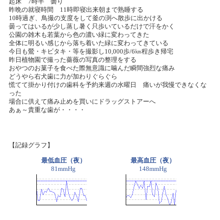
起床 7時半 曇り
昨晩の就寝時間 11時即寝出来朝まで熟睡する
10時過ぎ、鳥撮の支度をして釜の渕へ散歩に出かける
曇ってはいるが少し蒸し暑く只歩いているだけで汗をかく
公園の雑木も若葉から色の濃い緑に変わってきた
全体に明るい感じから落ち着いた緑に変わってきている
今日も鶯・キビタキ・等を撮影し10,000歩/6㎞程歩き帰宅
昨日植物園で撮った薔薇の写真の整理をする
おやつのお菓子を食べた際無意識に噛んだ瞬間強烈な痛み
どうやら右犬歯に力が加わりぐらぐら
慌てて掛かり付けの歯科を予約来週の水曜日 痛いが我慢できなくな
った
場合に供えて痛み止めを買いにドラッグストアーへ
あぁ～貴重な歯が・・・・
【記録グラフ】
最低血圧（夜）
最高血圧（夜）
81mmHg
148mmHg