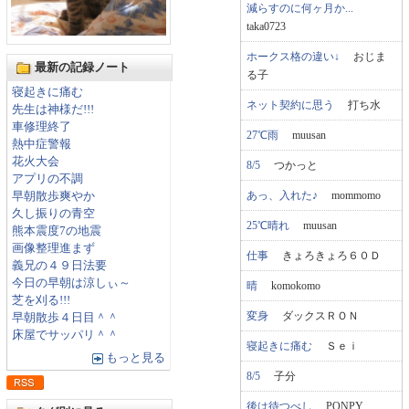
減らすのに何ヶ月か...
taka0723
ホークス格の違い↓
おじま
最新の記録ノート
る子
寝起きに痛む
ネット契約に思う
打ち水
先生は神様だ!!!
車修理終了
27℃雨
muusan
熱中症警報
花火大会
8/5
つかっと
アプリの不調
あっ、入れた♪
mommomo
早朝散歩爽やか
久し振りの青空
25℃晴れ
muusan
熊本震度7の地震
画像整理進まず
仕事
きょろきょろ６０Ｄ
義兄の４９日法要
今日の早朝は涼しぃ～
晴
komokomo
芝を刈る!!!
変身
ダックスＲＯＮ
早朝散歩４日目＾＾
床屋でサッパリ＾＾
寝起きに痛む
Ｓｅｉ
もっと見る
8/5
子分
後は待つべし
PONPY