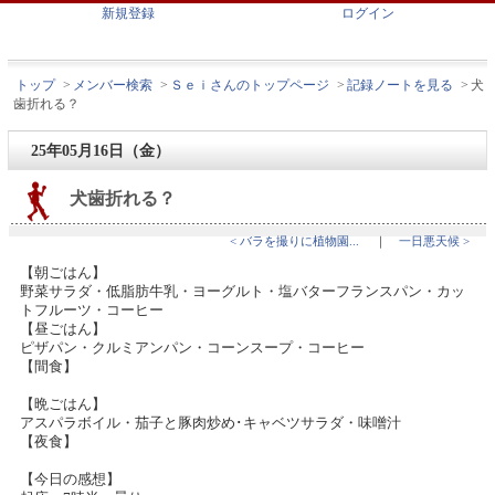
新規登録
ログイン
トップ
>
メンバー検索
>
Ｓｅｉさんのトップページ
>
記録ノートを見る
>
犬
歯折れる？
25年05月16日（金）
犬歯折れる？
< バラを撮りに植物園...
｜
一日悪天候 >
【朝ごはん】
野菜サラダ・低脂肪牛乳・ヨーグルト・塩バターフランスパン・カッ
トフルーツ・コーヒー
【昼ごはん】
ピザパン・クルミアンパン・コーンスープ・コーヒー
【間食】
【晩ごはん】
アスパラボイル・茄子と豚肉炒め･キャベツサラダ・味噌汁
【夜食】
【今日の感想】