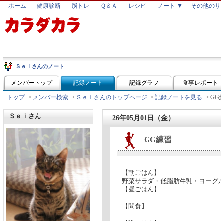
ホーム
健康診断
脳トレ
Ｑ＆Ａ
レシピ
ノート ▼
その他のサ
Ｓｅｉさんのノート
メンバートップ
記録ノート
記録グラフ
食事レポート
トップ
>
メンバー検索
>
Ｓｅｉさんのトップページ
>
記録ノートを見る
>
GG
Ｓｅｉさん
26年05月01日（金）
GG練習
【朝ごはん】
野菜サラダ・低脂肪牛乳・ヨーグ
【昼ごはん】
【間食】