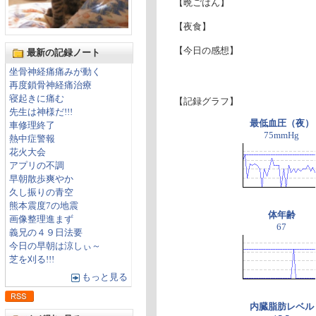
【晩ごはん】
【夜食】
【今日の感想】
最新の記録ノート
坐骨神経痛痛みが動く
再度鎖骨神経痛治療
寝起きに痛む
【記録グラフ】
先生は神様だ!!!
最低血圧（夜）
車修理終了
75mmHg
熱中症警報
花火大会
アプリの不調
早朝散歩爽やか
久し振りの青空
熊本震度7の地震
体年齢
画像整理進まず
67
義兄の４９日法要
今日の早朝は涼しぃ～
芝を刈る!!!
もっと見る
内臓脂肪レベル