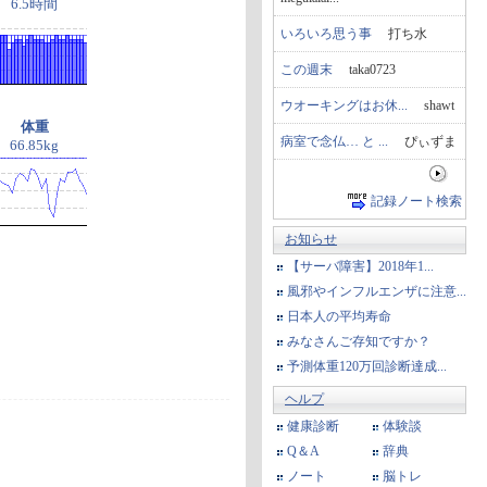
6.5時間
いろいろ思う事
打ち水
この週末
taka0723
ウオーキングはお休...
shawt
体重
病室で念仏… と ...
ぴぃずま
66.85kg
記録ノート検索
お知らせ
【サーバ障害】2018年1...
風邪やインフルエンザに注意...
日本人の平均寿命
みなさんご存知ですか？
予測体重120万回診断達成...
ヘルプ
健康診断
体験談
Q＆A
辞典
ノート
脳トレ