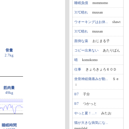
睡眠負債
mommomo
31℃晴れ
muusan
ウオーキングはお休...
shawt
31℃晴れ
muusan
面倒な薬
おじまる子
骨量
コピー出来ない
あたりばん
2.7kg
晴
komokomo
仕事
きょろきょろ６０Ｄ
坐骨神経痛痛みが動...
Ｓｅ
ｉ
筋肉量
49kg
8/7
子分
8/7
つかっと
やっと夏！…↑
みたお
猫が大きな病気にな...
睡眠時間
megulalal...