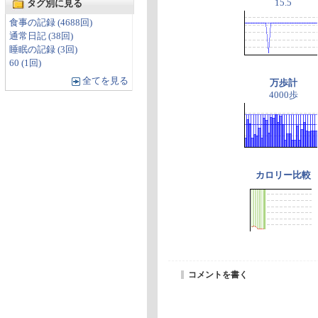
15.5
タグ別に見る
食事の記録 (4688回)
通常日記 (38回)
睡眠の記録 (3回)
60 (1回)
全てを見る
万歩計
4000歩
カロリー比較
コメントを書く