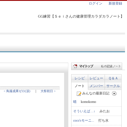
ログイン
新規登録
GG練習【Ｓｅｉさんの健康管理カラダカラノート】
レシピ
レビュー
Ｑ＆Ａ
ノート
メンバー
サークル
< 鳥撮成果ゼロ(涙)
｜
大祭初日 >
みんなの最新日記
晴
komokomo
そういえば…↓
みたお
coco'sモーニ...
打ち水