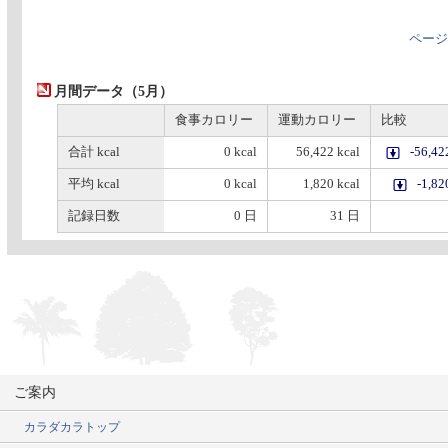
ページ
月間データ（5月）
食事カロリー
運動カロリー
比較
合計 kcal
0 kcal
56,422 kcal
-56,42
平均 kcal
0 kcal
1,820 kcal
-1,82
記録日数
0 日
31 日
ご案内
カラダカラトップ