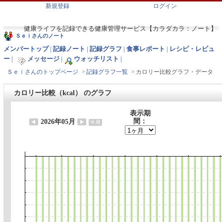
新規登録
ログイン
健康ライフを記録できる健康管理サービス【カラダカラ：ノート】
Ｓｅｉさんのノート
メンバートップ
|
記録ノート
|
記録グラフ
|
食事レポート
|
レシピ・レビュ
ー
|
メッセージ
|
ウォッチリスト
|
Ｓｅｉさんのトップページ
>
記録グラフ一覧
>
カロリー比較グラフ・データ
カロリー比較（kcal） のグラフ
表示期
間：
2026年05月