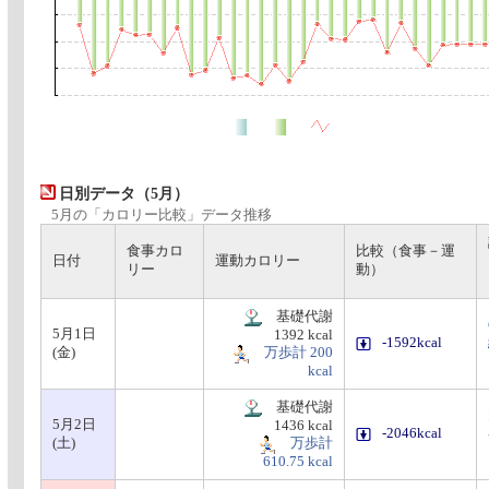
日別データ（5月）
5月の「カロリー比較」データ推移
食事カロ
比較（食事－運
日付
運動カロリー
リー
動）
基礎代謝
5月1日
1392 kcal
-1592kcal
(金)
万歩計 200
kcal
基礎代謝
5月2日
1436 kcal
-2046kcal
(土)
万歩計
610.75 kcal