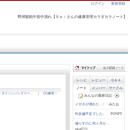
ログイン
新規登録
野球観戦午前中潰れ【Ｓｅｉさんの健康管理カラダカラノート】
レシピ
レビュー
Ｑ＆Ａ
ノート
メンバー
サークル
< ダイソンバッテリー...
｜
GG練習 >
みんなの最新日記
メガネが壊れた…↑
みたお
外反偏平足でした。
PONPY
減らすのに何ヶ月か...
taka0723