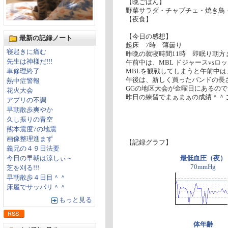
【晩ごはん】
野菜サラダ・チャプチェ・焼き鳥
【夜食】
【今日の感想】
最新の記録ノート
起床 7時 薄曇り
寝起きに痛む
昨晩の就寝時間11時 即眠り朝
先生は神様だ!!!
午前中は、MBL ドジャースvsロ
車修理終了
MBLを観戦してしまうと午前中
午後は、新しく買ったバンドの長
熱中症警報
GGの地区大会が金曜日にあるので
花火大会
昨日の練習でまぁまぁの成績＾＾
アプリの不調
早朝散歩爽やか
久し振りの青空
熊本震度7の地震
画像整理進まず
【記録グラフ】
義兄の４９日法要
今日の早朝は涼しぃ～
最低血圧（夜）
70mmHg
芝を刈る!!!
早朝散歩４日目＾＾
床屋でサッパリ＾＾
もっと見る
体年齢