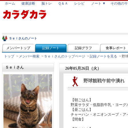
ホーム
健康診断
脳トレ
Ｑ＆Ａ
レシピ
ノート ▼
その他のサ
Ｓｅｉさんのノート
メンバートップ
記録ノート
記録グラフ
食事レポート
トップ
>
メンバー検索
>
Ｓｅｉさんのトップページ
>
記録ノートを見る
>
野
Ｓｅｉさん
26年05月26日（火）
野球観戦午前中潰れ
【朝ごはん】
野菜サラダ・低脂肪牛乳・ヨーグル
【昼ごはん】
チャーハン・オニオンスープ・ア
【間食】