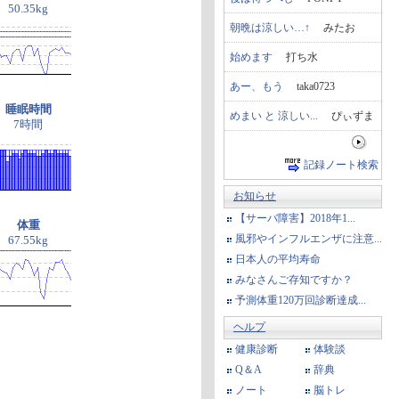
50.35kg
朝晩は涼しい…↑
みたお
始めます
打ち水
あー、もう
taka0723
睡眠時間
めまい と 涼しい...
ぴぃずま
7時間
記録ノート検索
お知らせ
【サーバ障害】2018年1...
体重
風邪やインフルエンザに注意...
67.55kg
日本人の平均寿命
みなさんご存知ですか？
予測体重120万回診断達成...
ヘルプ
健康診断
体験談
Q＆A
辞典
ノート
脳トレ