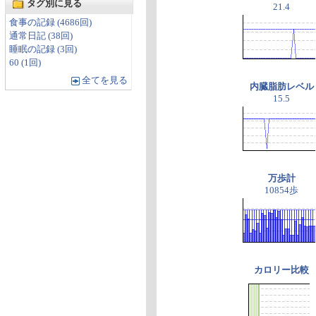
タグ別に見る
21.4
食事の記録 (4686回)
通常日記 (38回)
睡眠の記録 (3回)
60 (1回)
全てを見る
内臓脂肪レベル
15.5
万歩計
10854歩
カロリー比較