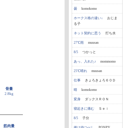
曇
komokomo
ホークス格の違い↓
おじま
る子
ネット契約に思う
打ち水
27℃雨
muusan
8/5
つかっと
あっ、入れた♪
mommomo
25℃晴れ
muusan
仕事
きょろきょろ６０Ｄ
骨量
晴
komokomo
2.8kg
変身
ダックスＲＯＮ
寝起きに痛む
Ｓｅｉ
8/5
子分
筋肉量
後は待つべし
PONPY