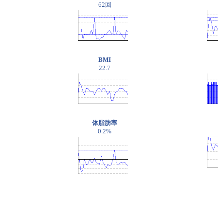
62回
BMI
22.7
体脂肪率
0.2%