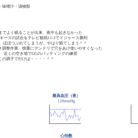
・味噌汁・漬物類
方までよく眠ることが出来、夜中も起きなかった
ッキーズの試合をテレビ観戦11-3でドジャース勝利
は、ほぼつぶれてしまうが、やはり観てしまう＾＾
さ調整作業 慎重にデンドリで穴をあけ使いやすくなった
 近くの空き地でGGのパッティングの練習
この調子で行けば・・・・＾＾
最高血圧（夜）
128mmHg
心拍数