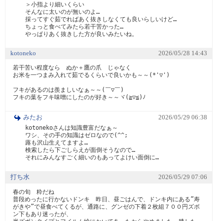
＞小指より細いくらい

そんなに太いのが無いのよ…

採ってすぐ茹でればあく抜きしなくても良いらしいけど…

ちょっと食べてみたら若干苦かった…

やっぱりあく抜きした方が良いみたいね。
kotoneko
2026/05/28 14:43
若干苦い程度なら　ぬか＋鷹の爪　じゃなく

お米を一つまみ入れて茹でるくらいで良いかも～～(*'▽')

フキがあるのは羨ましいなぁ～～(￣▽￣)

フキの葉をフキ味噌にしたのが好き～～ヾ(≧▽≦)ﾉ
みたお
2026/05/29 06:38
kotonekoさんは知識豊富だなぁ～

ワシ、その手の知識はゼロなので(^^;

蕗も沢山生えてますよ…

検索したら下ごしらえが面倒そうなので…

それにみんなすごく細いのもあってよけい面倒に…
打ち水
2026/05/29 07:06
春の旬　粋だね

普段めったに行かないドンキ　昨日、昼ごはんで、ドンキ内にある”寿
がきや”で昼食べてくるが、通路に、グンゼの下着２枚組７００円ズボ
ン下もあり迷ったが、
