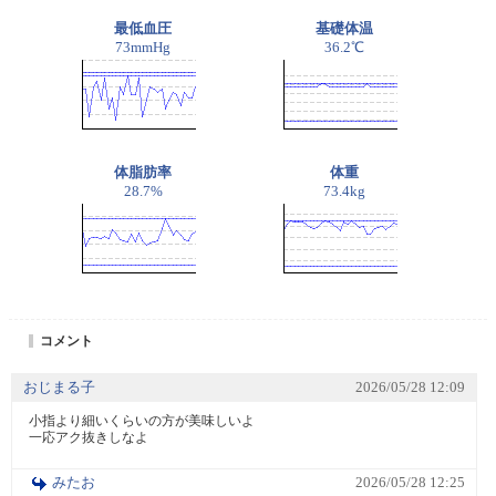
最低血圧
基礎体温
73mmHg
36.2℃
体脂肪率
体重
28.7%
73.4kg
コメント
おじまる子
2026/05/28 12:09
小指より細いくらいの方が美味しいよ

一応アク抜きしなよ
みたお
2026/05/28 12:25