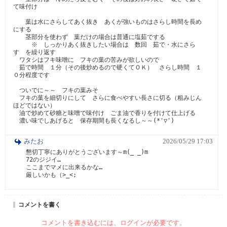
て味付け

　　葉は水にさらしてあく抜き　あくが強いものはさらし時間を長め
にする

　　茎部分を使わず　葉だけの場合は普通に塩茹でする

　　　※　しっかりあく抜きしたい場合は　数回　茹で・水にさら
す　を繰り返す

　ワタシはフキ味噌に　フキの葉の苦みが欲しいので

　茹で時間　１分（その後炒めるので硬くてＯＫ）　さらし時間　１
０分程度です

　ついでに～～　フキの葉みそ

　フキの葉を細切りにして　さらに食べやすい長さに切る（粗みじん
ほどではない）

　油で炒めて砂糖と味噌で味付け　ごま油で香りを付けて仕上げる

　濃い味でしあげると　保存期間も長くなるし～～(*'▽')
みたお
2026/05/29 17:03
懇切丁寧にありがとうございます～m(_ _)m

72のジジイ…

ここまでマメに出来るかな…

厳しいかも（>_<;
コメントを書く
コメントを書き込むには、ログインが必要です。