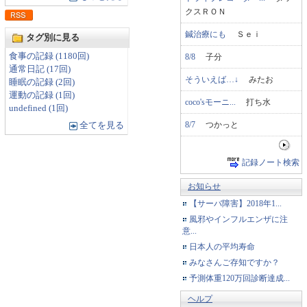
クスＲＯＮ
鍼治療にも
Ｓｅｉ
タグ別に見る
食事の記録 (1180回)
8/8
子分
通常日記 (17回)
そういえば…↓
みたお
睡眠の記録 (2回)
運動の記録 (1回)
coco'sモーニ...
打ち水
undefined (1回)
8/7
つかっと
全てを見る
記録ノート検索
お知らせ
【サーバ障害】2018年1...
風邪やインフルエンザに注
意...
日本人の平均寿命
みなさんご存知ですか？
予測体重120万回診断達成...
ヘルプ