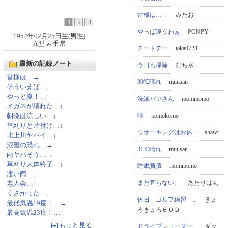
雷様は…→
みたお
1
2
3
やっぱ違うわぁ
PONPY
1954年02月25日生(男性)
A型 岩手県
チートデー
taka0723
最新の記録ノート
今日も掃除
打ち水
雷様は…→
30℃晴れ
muusan
そういえば…↓
やっと夏！…↑
洗濯バァさん
mommomo
メガネが壊れた…↑
晴
komokomo
朝晩は涼しい…↑
草刈りと片付け…↓
ウオーキングはお休...
shawt
北上川ヤバイ…↓
氾濫の恐れ…→
31℃晴れ
muusan
雨ヤバそう…→
草刈り大体終了…↓
睡眠負債
mommomo
凄い雨…↓
まだ直らない。
あたりばん
老人会…↑
くさかった…↓
休日 ゴルフ練習 ...
きょ
最低気温19度！…→
ろきょろ６０Ｄ
最高気温23度！…↑
もっと見る
ドライブレコーダー...
ダッ