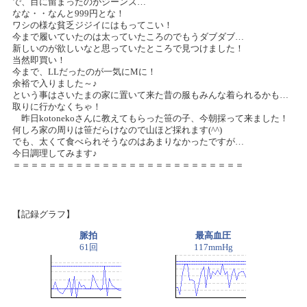
で、目に留まったのがジーンズ…
なな・・なんと999円とな！
ワシの様な貧乏ジジイにはもってこい！
今まで履いていたのは太っていたころのでもうダブダブ…
新しいのが欲しいなと思っていたところで見つけました！
当然即買い！
今まで、LLだったのが一気にMに！
余裕で入りました～♪
という事はさいたまの家に置いて来た昔の服もみんな着られるかも…
取りに行かなくちゃ！
昨日kotonekoさんに教えてもらった笹の子、今朝採って来ました！
何しろ家の周りは笹だらけなので山ほど採れます(^^)
でも、太くて食べられそうなのはあまりなかったですが…
今日調理してみます♪
＝＝＝＝＝＝＝＝＝＝＝＝＝＝＝＝＝＝＝＝＝＝＝＝＝＝
【記録グラフ】
脈拍
最高血圧
61回
117mmHg