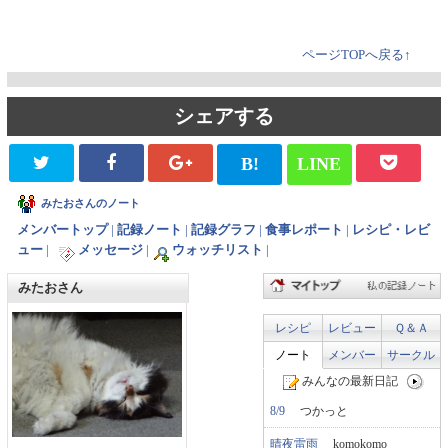
ページTOPへ戻る↑
シェアする
B!
LINE
みたおさんのノート
メンバートップ
|
記録ノート
|
記録グラフ
|
食事レポート
|
レシピ・レビ
ュー
|
メッセージ
|
ウォッチリスト
|
みたおさん
レシピ
レビュー
Ｑ＆Ａ
ノート
メンバー
サークル
みんなの最新日記
8/9
つかっと
晴夜雷雨
komokomo