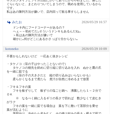
半ズボンタイプとフイルム絵にかいてあったからやめました、膝した
ぐらいないと、まとわりついてしまうので、眺めを使用しているから
です。

私はあの陳列方法が嫌いで、店内回って観る事すらしません
みたお
2026/05/29 16:57
ドンキ内にフードコーナーがあるの？

へぇ～～初めてだ…そういうドンキもあるんだね…

＞私はあの陳列方法が嫌いで

確かに…何がどこにあるかさっぱり分からない…
kotoneko
2026/05/29 10:09
不要かもしれないけど　一応あく抜きレシピ

・タケノコ（笹の子はやったことないので）

　　タケノコの穂先を斜めに切り縦に切り込みを入れ　ぬかと鷹の爪
を一緒に茹でる

　　　（笹の子の大きさだと　縦の切り込みはいらないかも）

　　柔らかくなるまで煮たら　煮汁が自然に冷めるまで放置

・フキ＆フキの葉

　　フキを板ずりして　板ずりの塩ごと鍋へ　沸騰したら１～２分で
ＯＫ

　　　※　なるべく鍋に入るギリの長さで切れば　数少なくて皮むき
がラク

　　フキの葉を一緒に茹でる場合は　葉を下に敷いて茎部分を乗せ　
葉が沈むように

　　茎部分は　冷めたら皮をむく　その後は好みの長さ・硬さで茹で