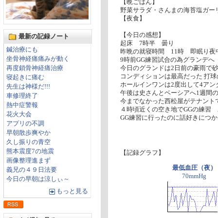
【晩ごはん】
野菜サラダ・さんまの海苔塩ガー
【夜食】
【今日の感想】
最新の記録ノート
起床 7時半 曇り
鍼治療にも
昨晩の就寝時間 11時 即眠り夜
坐骨神経痛痛みが動く
9時前GG練習試合の為グランデへ
再度鎖骨神経痛治療
今日のグランドは2日前の豪雨で
コンディションは最高だった 打球
寝起きに痛む
ホールインワンは2度出して4アン
先生は神様だ!!!
午後は史さんとベーシアへ1週間
車修理終了
今までなかった西松屋がテナント
熱中症警報
４時頃近くの空き地でGGの練習
花火大会
GG練習に行ったのに話好きにつ
アプリの不調
早朝散歩爽やか
久し振りの青空
熊本震度7の地震
【記録グラフ】
画像整理進まず
最低血圧（夜）
義兄の４９日法要
70mmHg
今日の早朝は涼しぃ～
もっと見る