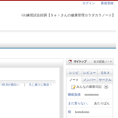
ログイン
新規登録
GG練習試合好調【Ｓｅｉさんの健康管理カラダカラノート】
レシピ
レビュー
Ｑ＆Ａ
ノート
メンバー
サークル
< MLBが面白い
｜
久し振りに散歩 >
みんなの最新日記
睡眠負債
mommomo
まだ直らない。
あたりばん
晴
komokomo