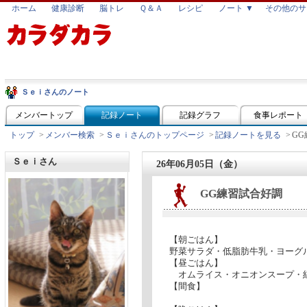
ホーム
健康診断
脳トレ
Ｑ＆Ａ
レシピ
ノート ▼
その他のサ
Ｓｅｉさんのノート
メンバートップ
記録ノート
記録グラフ
食事レポート
トップ
>
メンバー検索
>
Ｓｅｉさんのトップページ
>
記録ノートを見る
>
G
Ｓｅｉさん
26年06月05日（金）
GG練習試合好調
【朝ごはん】
野菜サラダ・低脂肪牛乳・ヨーグル
【昼ごはん】
オムライス・オニオンスープ・
【間食】