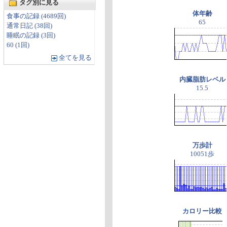
タグ別に見る
体年齢
食事の記録 (4689回)
65
通常日記 (38回)
睡眠の記録 (3回)
60 (1回)
全てを見る
内臓脂肪レベル
15.5
万歩計
10051歩
カロリー比較