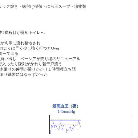
リック焼き・味付け稲荷・にら玉スープ・漬物類
中2度程目が覚めトイレへ
砂が均等に流れ整地され
の走りは早く少し強く打つとOver
ダーで回る
の買い出し ベーシアが売り場のリニューアル
で入ったり陳列がかわり若干戸惑う
 木遣りの仲間が通りかかり１時間程立ち話
かまり練習にはならずだった
最高血圧（夜）
145mmHg