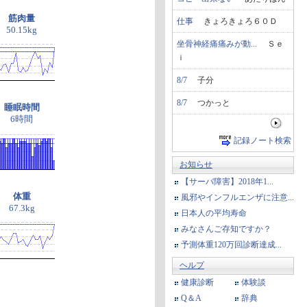
筋肉量
仕事
きょろきょろ６０Ｄ
50.15kg
坐骨神経痛痛みが動...
Ｓｅ
ｉ
8/7
子分
8/7
つかっと
睡眠時間
6時間
記録ノート検索
お知らせ
【サーバ障害】2018年1...
体重
風邪やインフルエンザに注意...
67.3kg
日本人の平均寿命
みなさんご存知ですか？
予測体重120万回診断達成...
ヘルプ
健康診断
体験談
Q＆A
辞典