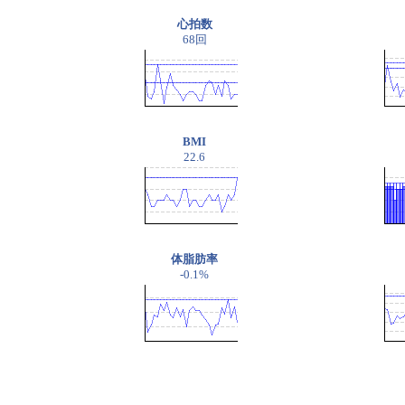
心拍数
68回
BMI
22.6
体脂肪率
-0.1%