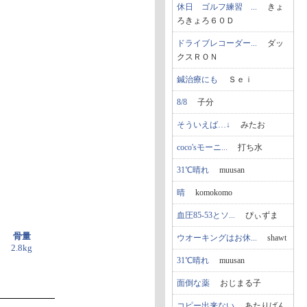
休日 ゴルフ練習 ...
きょ
ろきょろ６０Ｄ
ドライブレコーダー...
ダッ
クスＲＯＮ
鍼治療にも
Ｓｅｉ
8/8
子分
そういえば…↓
みたお
coco'sモーニ...
打ち水
31℃晴れ
muusan
晴
komokomo
血圧85-53とソ...
ぴぃずま
骨量
ウオーキングはお休...
shawt
2.8kg
31℃晴れ
muusan
面倒な薬
おじまる子
コピー出来ない
あたりばん