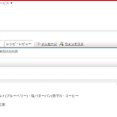
ービス ▼
レシピ・レビュー
メッセージ
ウォッチリス
G練習試合好調
ト
ト(ブルーベリー)・塩バターパン(杏子J)・コーヒー
紅茶