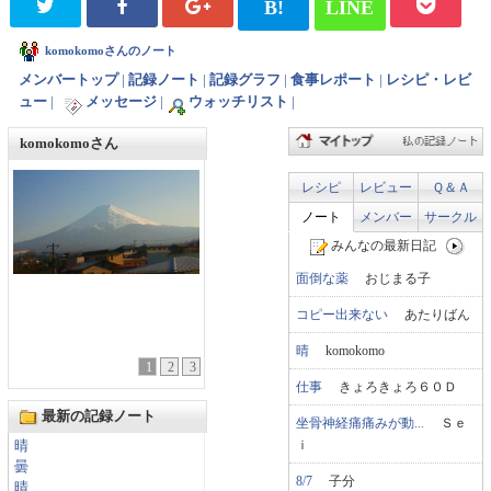
B!
LINE
komokomoさんのノート
メンバートップ
|
記録ノート
|
記録グラフ
|
食事レポート
|
レシピ・レビ
ュー
|
メッセージ
|
ウォッチリスト
|
komokomoさん
レシピ
レビュー
Ｑ＆Ａ
ノート
メンバー
サークル
みんなの最新日記
面倒な薬
おじまる子
コピー出来ない
あたりばん
晴
komokomo
1
2
3
仕事
きょろきょろ６０Ｄ
最新の記録ノート
坐骨神経痛痛みが動...
Ｓｅ
ｉ
晴
曇
8/7
子分
晴