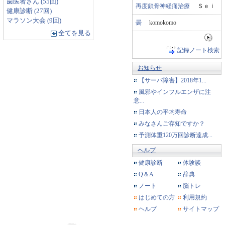
歯医者さん (55回)
再度鎖骨神経痛治療
Ｓｅｉ
健康診断 (27回)
マラソン大会 (9回)
曇
komokomo
全てを見る
記録ノート検索
お知らせ
【サーバ障害】2018年1...
風邪やインフルエンザに注
意...
日本人の平均寿命
みなさんご存知ですか？
予測体重120万回診断達成...
ヘルプ
健康診断
体験談
Q＆A
辞典
ノート
脳トレ
はじめての方
利用規約
ヘルプ
サイトマップ