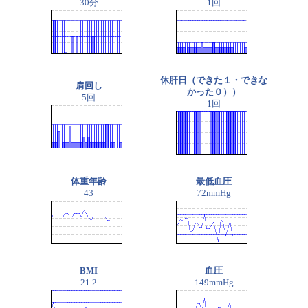
30分
1回
休肝日（できた１・できな
肩回し
かった０））
5回
1回
体重年齢
最低血圧
43
72mmHg
BMI
血圧
21.2
149mmHg