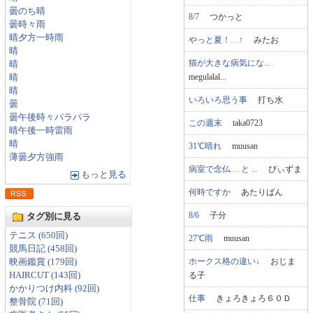
曇のち晴
8/7
つかっと
曇時々雨
晴夕方一時雨
やっと夏！…↑
みたお
晴
猫が大きな病気にな...
晴
megulalal...
晴
晴
いろいろ思う事
打ち水
曇
曇午後時々パラパラ
この週末
taka0723
晴午後一時雷雨
晴
31℃晴れ
muusan
薄曇夕方強雨
病室で念仏… と ...
ぴぃずま
もっと見る
何時ですか
あたりばん
8/6
子分
タグ別に見る
テニス (650回)
27℃雨
muusan
競馬日記 (458回)
ホークス格の違い↓
おじま
映画鑑賞 (179回)
る子
HAIRCUT (143回)
かかりつけ内科 (92回)
仕事
きょろきょろ６０Ｄ
整骨院 (71回)