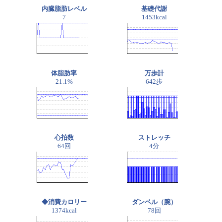
内臓脂肪レベル
基礎代謝
7
1453kcal
体脂肪率
万歩計
21.1%
642歩
心拍数
ストレッチ
64回
4分
◆消費カロリー
ダンベル（腕）
1374kcal
78回