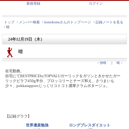
新規登録
ログイン
トップ
>
メンバー検索
>
komokomoさんのトップページ
>
記録ノートを見る
>
晴
24年12月19日（木）
晴
< 快晴
｜
晴 >
在宅勤務。
自宅にてBESTPRICEbyTOPVALUガーリックをガツンときかせたガー
リックピラフ450g半分、ブロッコリーとチーズ和え、さつまいも
少々、pokkasapporoじっくりコトコト濃厚クラムポタージュ。
【記録グラフ】
世界遺産勉強
ロングブレスダイエット