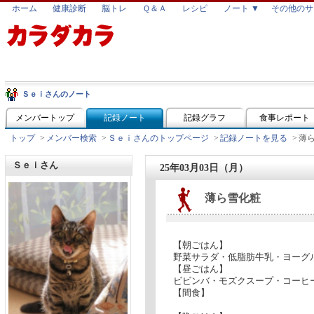
ホーム
健康診断
脳トレ
Ｑ＆Ａ
レシピ
ノート ▼
その他のサ
Ｓｅｉさんのノート
メンバートップ
記録ノート
記録グラフ
食事レポート
トップ
>
メンバー検索
>
Ｓｅｉさんのトップページ
>
記録ノートを見る
>
薄
Ｓｅｉさん
25年03月03日（月）
薄ら雪化粧
【朝ごはん】
野菜サラダ・低脂肪牛乳・ヨーグ
【昼ごはん】
ビビンバ・モズクスープ・コーヒ
【間食】