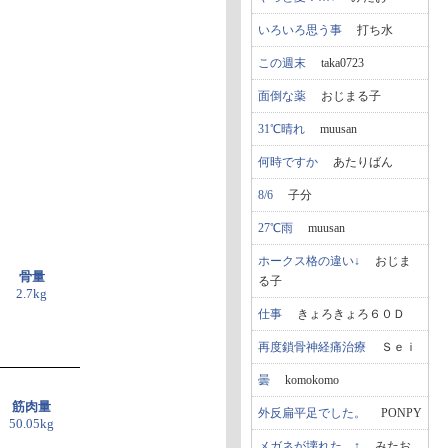
いろいろ思う事
打ち水
この週末
taka0723
面倒な薬
おじまる子
31℃晴れ
muusan
何時ですか
あたりばん
8/6
子分
27℃雨
muusan
ホークス格の違い↓
おじま
骨量
る子
2.7kg
仕事
きょろきょろ６０Ｄ
再度鎖骨神経痛治療
Ｓｅｉ
曇
komokomo
筋肉量
外反扁平足でした。
PONPY
50.05kg
メガネが壊れた…↑
みたお