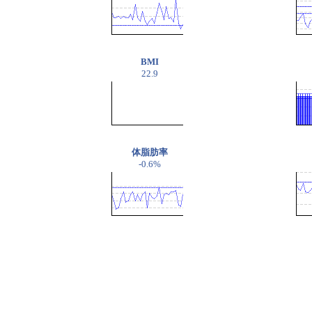
BMI
22.9
体脂肪率
-0.6%