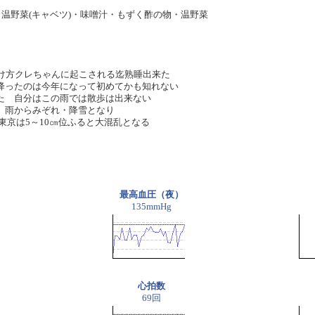
・温野菜(キャベツ)・味噌汁・もずく酢の物・温野菜
明け方クレちゃんに起こされる迄熟睡出来た
降ったのは今年になって初めてかも知れない
た 自分はこの雨では散歩は出来ない
、雨からみぞれ・降雪となり
東京は5～10㎝位ふると大混乱となる
最高血圧（夜）
135mmHg
心拍数
69回