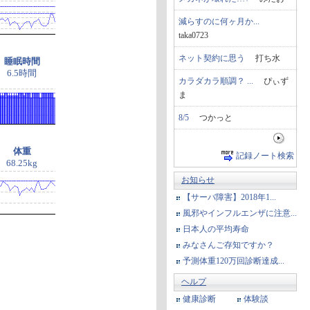
減らすのに何ヶ月か...
taka0723
ネット契約に思う
打ち水
睡眠時間
6.5時間
カラダカラ順調？ ...
ぴぃず
ま
8/5
つかっと
体重
記録ノート検索
68.25kg
お知らせ
【サーバ障害】2018年1...
風邪やインフルエンザに注意...
日本人の平均寿命
みなさんご存知ですか？
予測体重120万回診断達成...
ヘルプ
健康診断
体験談