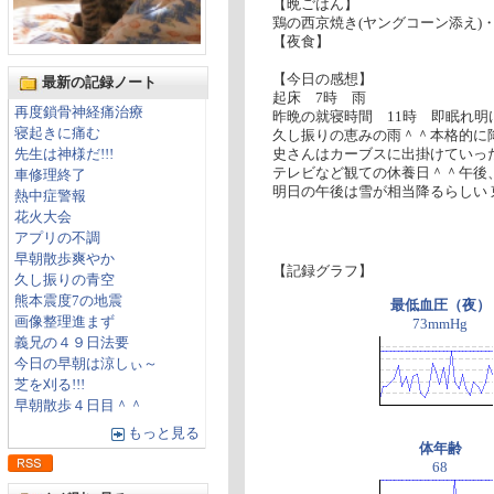
【晩ごはん】
鶏の西京焼き(ヤングコーン添え)
【夜食】
【今日の感想】
最新の記録ノート
起床 7時 雨
再度鎖骨神経痛治療
昨晩の就寝時間 11時 即眠れ
寝起きに痛む
久し振りの恵みの雨＾＾本格的に
先生は神様だ!!!
史さんはカーブスに出掛けていっ
テレビなど観ての休養日＾＾午後
車修理終了
明日の午後は雪が相当降るらしい 
熱中症警報
花火大会
アプリの不調
早朝散歩爽やか
【記録グラフ】
久し振りの青空
熊本震度7の地震
最低血圧（夜）
画像整理進まず
73mmHg
義兄の４９日法要
今日の早朝は涼しぃ～
芝を刈る!!!
早朝散歩４日目＾＾
もっと見る
体年齢
68