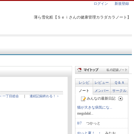
ログイン
新規登録
薄ら雪化粧【Ｓｅｉさんの健康管理カラダカラノート】
レシピ
レビュー
Ｑ＆Ａ
ノート
メンバー
サークル
< 一丁目総会
｜
連続記録終わる！ >
みんなの最新日記
猫が大きな病気にな...
megulalal...
8/7
つかっと
やっと夏！…↑
みたお