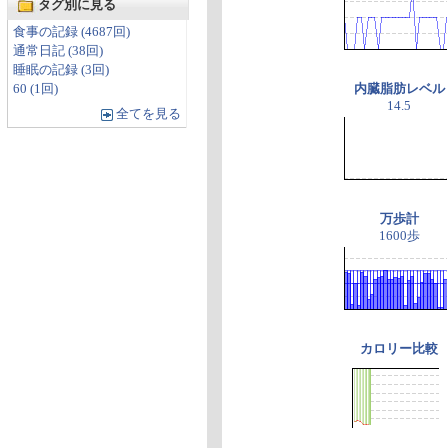
タグ別に見る
食事の記録 (4687回)
通常日記 (38回)
睡眠の記録 (3回)
60 (1回)
内臓脂肪レベル
14.5
全てを見る
万歩計
1600歩
カロリー比較