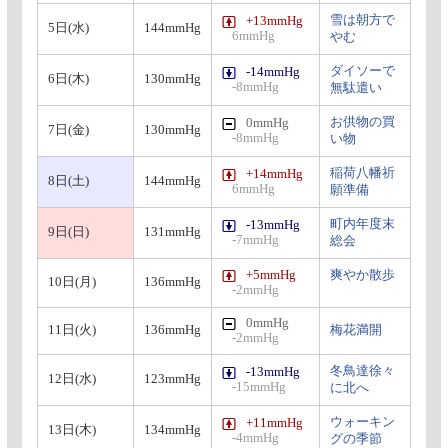
雪は朝方で
+13mmHg
5日(水)
144mmHg
6mmHg
やむ
ダイソーで
-14mmHg
6日(木)
130mmHg
-8mmHg
無駄遣い
お供物の買
0mmHg
7日(金)
130mmHg
-8mmHg
い物
稲荷八幡祈
+14mmHg
8日(土)
144mmHg
6mmHg
願準備
町内年度末
-13mmHg
9日(日)
131mmHg
-7mmHg
総会
+5mmHg
爽やか散歩
10日(月)
136mmHg
-2mmHg
0mmHg
11日(火)
136mmHg
梅花満開
-2mmHg
冬鳥達徐々
-13mmHg
12日(水)
123mmHg
-15mmHg
に北へ
ウォーキン
+11mmHg
13日(木)
134mmHg
-4mmHg
グの季節