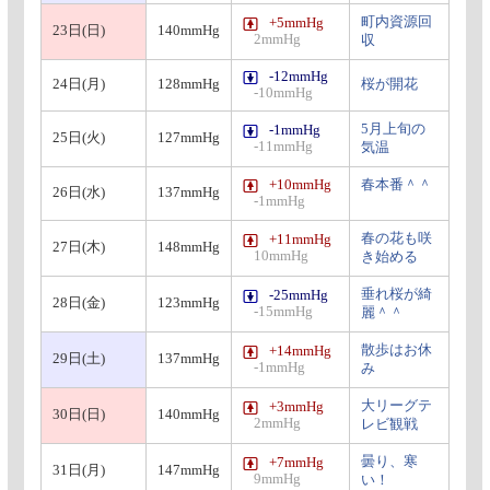
町内資源回
+5mmHg
23日(日)
140mmHg
2mmHg
収
-12mmHg
24日(月)
128mmHg
桜が開花
-10mmHg
5月上旬の
-1mmHg
25日(火)
127mmHg
-11mmHg
気温
+10mmHg
春本番＾＾
26日(水)
137mmHg
-1mmHg
春の花も咲
+11mmHg
27日(木)
148mmHg
10mmHg
き始める
垂れ桜が綺
-25mmHg
28日(金)
123mmHg
-15mmHg
麗＾＾
散歩はお休
+14mmHg
29日(土)
137mmHg
-1mmHg
み
大リーグテ
+3mmHg
30日(日)
140mmHg
2mmHg
レビ観戦
曇り、寒
+7mmHg
31日(月)
147mmHg
9mmHg
い！