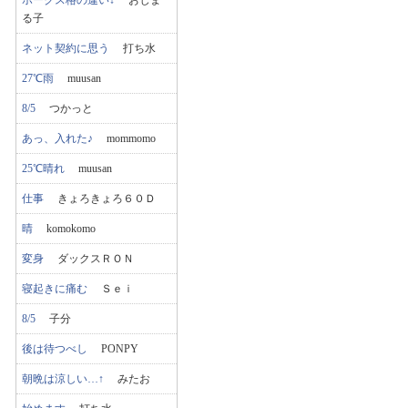
ホークス格の違い↓
おじま
る子
ネット契約に思う
打ち水
27℃雨
muusan
8/5
つかっと
あっ、入れた♪
mommomo
25℃晴れ
muusan
仕事
きょろきょろ６０Ｄ
晴
komokomo
変身
ダックスＲＯＮ
寝起きに痛む
Ｓｅｉ
8/5
子分
後は待つべし
PONPY
朝晩は涼しい…↑
みたお