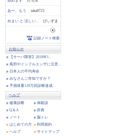
始めます
打ち水
あー、もう
taka0723
めまい と 涼しい...
ぴぃずま
記録ノート検索
お知らせ
【サーバ障害】2018年1...
風邪やインフルエンザに注意...
日本人の平均寿命
みなさんご存知ですか？
予測体重120万回診断達成...
ヘルプ
健康診断
体験談
Q＆A
辞典
ノート
脳トレ
はじめての方
利用規約
ヘルプ
サイトマップ