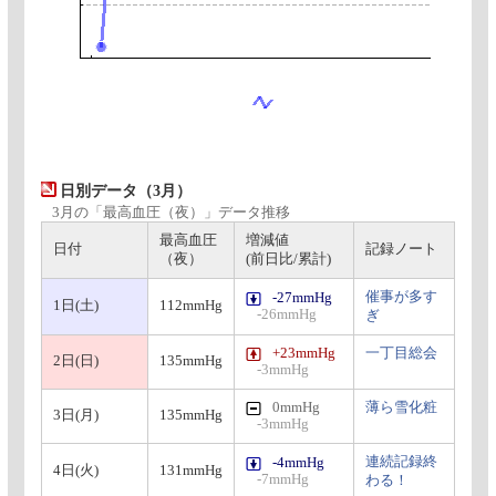
日別データ（3月）
3月の「最高血圧（夜）」データ推移
最高血圧
増減値
日付
記録ノート
（夜）
(前日比/累計)
催事が多す
-27mmHg
1日(土)
112mmHg
-26mmHg
ぎ
+23mmHg
一丁目総会
2日(日)
135mmHg
-3mmHg
0mmHg
薄ら雪化粧
3日(月)
135mmHg
-3mmHg
連続記録終
-4mmHg
4日(火)
131mmHg
-7mmHg
わる！