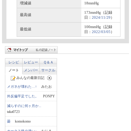
増減値
18mmHg
173mmHg（記録
最高値
日：
2024/11/29
）
100mmHg（記録
最低値
日：
2022/03/05
）
レシピ
レビュー
Ｑ＆Ａ
ノート
メンバー
サークル
みんなの最新日記
メガネが壊れた…↑
みたお
外反偏平足でした。
PONPY
減らすのに何ヶ月か...
taka0723
曇
komokomo