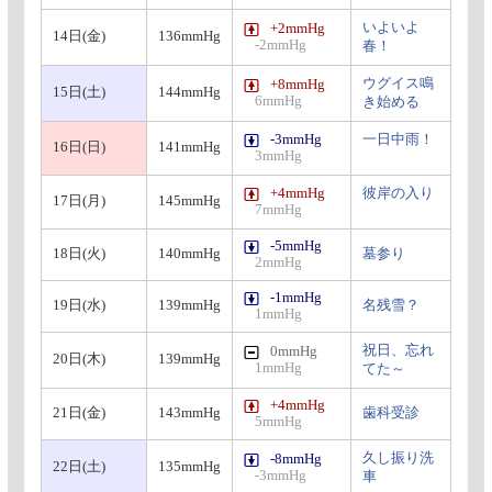
いよいよ
+2mmHg
14日(金)
136mmHg
-2mmHg
春！
ウグイス鳴
+8mmHg
15日(土)
144mmHg
6mmHg
き始める
-3mmHg
一日中雨！
16日(日)
141mmHg
3mmHg
+4mmHg
彼岸の入り
17日(月)
145mmHg
7mmHg
-5mmHg
18日(火)
140mmHg
墓参り
2mmHg
-1mmHg
19日(水)
139mmHg
名残雪？
1mmHg
祝日、忘れ
0mmHg
20日(木)
139mmHg
1mmHg
てた～
+4mmHg
21日(金)
143mmHg
歯科受診
5mmHg
久し振り洗
-8mmHg
22日(土)
135mmHg
-3mmHg
車