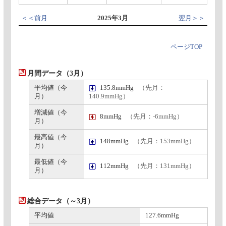
＜＜前月
2025年3月
翌月＞＞
ページTOP
月間データ（3月）
平均値（今
135.8mmHg
（先月：
月）
140.9mmHg）
増減値（今
8mmHg
（先月：-6mmHg）
月）
最高値（今
148mmHg
（先月：153mmHg）
月）
最低値（今
112mmHg
（先月：131mmHg）
月）
総合データ（～3月）
平均値
127.6mmHg