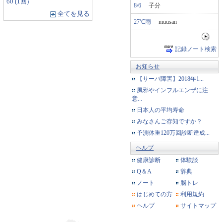
60 (1回)
8/6
子分
全てを見る
27℃雨
muusan
記録ノート検索
お知らせ
【サーバ障害】2018年1...
風邪やインフルエンザに注
意...
日本人の平均寿命
みなさんご存知ですか？
予測体重120万回診断達成...
ヘルプ
健康診断
体験談
Q＆A
辞典
ノート
脳トレ
はじめての方
利用規約
ヘルプ
サイトマップ