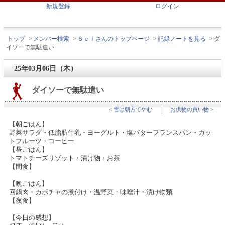
新規登録
ログイン
トップ
>
メンバー検索
>
Ｓｅｉさんのトップページ
>
記録ノートを見る
>
ダ
イソーで無駄遣い
25年03月06日（木）
ダイソーで無駄遣い
< 雪は朝方でやむ
｜
お供物の買い物 >
【朝ごはん】
野菜サラダ・低脂肪牛乳・ヨーグルト・塩バターフランスパン・カッ
トフルーツ・コーヒー
【昼ごはん】
トマトチーズリゾット・漬け物・お茶
【間食】
【晩ごはん】
回鍋肉・カボチャの煮付け・温野菜・味噌汁・漬け物類
【夜食】
【今日の感想】