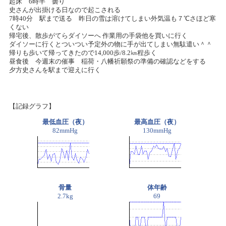
起床 6時半 曇り
史さんが出掛ける日なので起こされる
7時40分 駅まで送る 昨日の雪は溶けてしまい外気温も７℃さほど寒
くない
帰宅後、散歩がてらダイソーへ 作業用の手袋他を買いに行く
ダイソーに行くとついつい予定外の物に手が出てしまい無駄遣い＾＾
帰りも歩いて帰ってきたので14,000歩/8.2㎞程歩く
昼食後 今週末の催事 稲荷・八幡祈願祭の準備の確認などをする
夕方史さんを駅まで迎えに行く
【記録グラフ】
最低血圧（夜）
最高血圧（夜）
82mmHg
130mmHg
骨量
体年齢
2.7kg
69