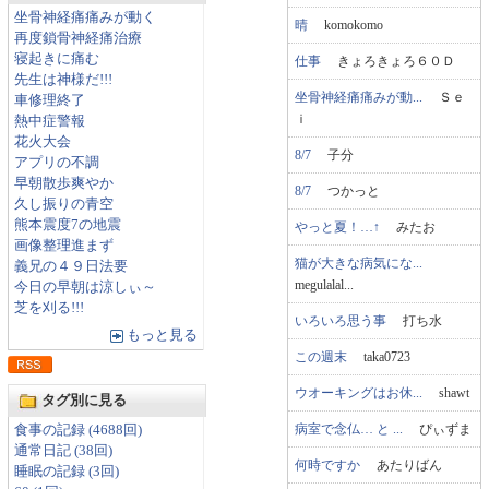
坐骨神経痛痛みが動く
晴
komokomo
再度鎖骨神経痛治療
寝起きに痛む
仕事
きょろきょろ６０Ｄ
先生は神様だ!!!
坐骨神経痛痛みが動...
Ｓｅ
車修理終了
ｉ
熱中症警報
花火大会
8/7
子分
アプリの不調
早朝散歩爽やか
8/7
つかっと
久し振りの青空
熊本震度7の地震
やっと夏！…↑
みたお
画像整理進まず
猫が大きな病気にな...
義兄の４９日法要
megulalal...
今日の早朝は涼しぃ～
芝を刈る!!!
いろいろ思う事
打ち水
もっと見る
この週末
taka0723
ウオーキングはお休...
shawt
タグ別に見る
病室で念仏… と ...
ぴぃずま
食事の記録 (4688回)
通常日記 (38回)
何時ですか
あたりばん
睡眠の記録 (3回)