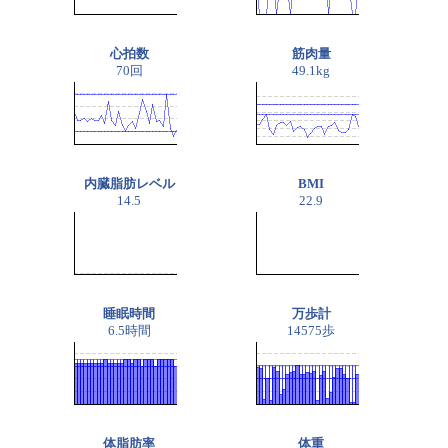
心拍数
筋肉量
70回
49.1kg
内臓脂肪レベル
BMI
14.5
22.9
睡眠時間
万歩計
6.5時間
14575歩
体脂肪率
体重