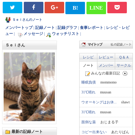
B!
LINE
Ｓｅｉさんのノート
メンバートップ
|
記録ノート
|
記録グラフ
|
食事レポート
|
レシピ・レビ
ュー
|
メッセージ
|
ウォッチリスト
|
Ｓｅｉさん
レシピ
レビュー
Ｑ＆Ａ
ノート
メンバー
サークル
みんなの最新日記
睡眠負債
mommomo
31℃晴れ
muusan
ウオーキングはお休...
shawt
31℃晴れ
muusan
面倒な薬
おじまる子
最新の記録ノート
コピー出来ない
あたりばん