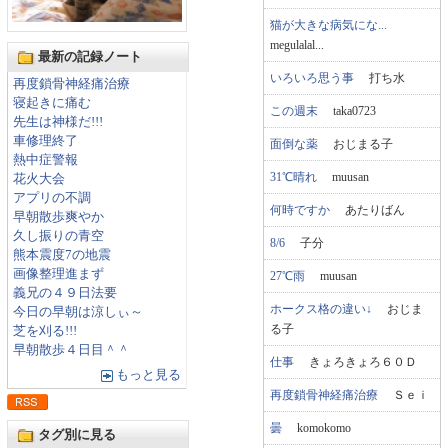
猫が大きな病気にな...
megulalal...
最新の記録ノート
いろいろ思う事
打ち水
再度鎖骨神経痛治療
寝起きに痛む
この週末
taka0723
先生は神様だ!!!
車修理終了
面倒な薬
おじまる子
熱中症警報
31℃晴れ
muusan
花火大会
アプリの不調
何時ですか
あたりばん
早朝散歩爽やか
久し振りの青空
8/6
子分
熊本震度7の地震
画像整理進まず
27℃雨
muusan
義兄の４９日法要
ホークス格の違い↓
おじま
今日の早朝は涼しぃ～
る子
芝を刈る!!!
早朝散歩４日目＾＾
仕事
きょろきょろ６０Ｄ
もっと見る
再度鎖骨神経痛治療
Ｓｅｉ
曇
komokomo
タグ別に見る