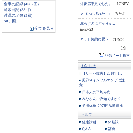
外反扁平足でした。
PONPY
食事の記録 (4687回)
通常日記 (38回)
メガネが壊れた…↑
みたお
睡眠の記録 (3回)
60 (1回)
減らすのに何ヶ月か...
全てを見る
taka0723
ネット契約に思う
打ち水
記録ノート検索
お知らせ
【サーバ障害】2018年1...
風邪やインフルエンザに注
意...
日本人の平均寿命
みなさんご存知ですか？
予測体重120万回診断達成...
ヘルプ
健康診断
体験談
Q＆A
辞典