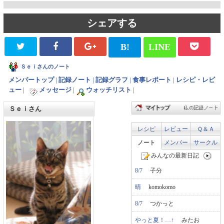
シェアする
B!
LINE
Ｓｅｉさんのノート
メンバートップ
|
記録ノート
|
記録グラフ
|
食事レポート
|
レシピ・レビ
ュー
|
メッセージ
|
ウォッチリスト
|
Ｓｅｉさん
レシピ
レビュー
Ｑ＆Ａ
ノート
メンバー
サークル
みんなの最新日記
8/7
子分
晴
komokomo
8/7
つかっと
やっと夏！…↑
みたお