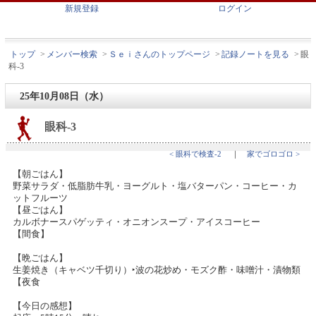
新規登録
ログイン
トップ
>
メンバー検索
>
Ｓｅｉさんのトップページ
>
記録ノートを見る
>
眼
科-3
25年10月08日（水）
眼科-3
< 眼科で検査-2
｜
家でゴロゴロ >
【朝ごはん】
野菜サラダ・低脂肪牛乳・ヨーグルト・塩バターパン・コーヒー・カ
ットフルーツ
【昼ごはん】
カルボナースパゲッティ・オニオンスープ・アイスコーヒー
【間食】
【晩ごはん】
生姜焼き（キャベツ千切り）‣波の花炒め・モズク酢・味噌汁・漬物類
【夜食
【今日の感想】