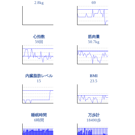
2.8kg
69
心拍数
筋肉量
59回
50.7kg
内臓脂肪レベル
BMI
15
23.5
睡眠時間
万歩計
6時間
18490歩