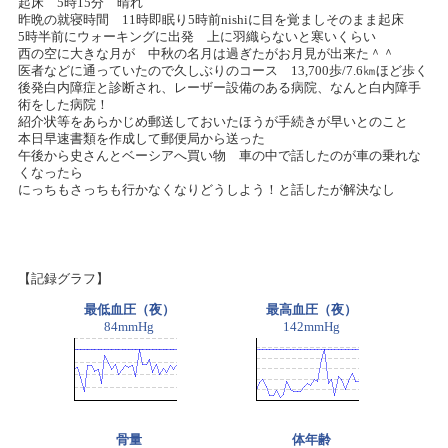
起床 5時15分 晴れ
昨晩の就寝時間 11時即眠り5時前nishiに目を覚ましそのまま起床
5時半前にウォーキングに出発 上に羽織らないと寒いくらい
西の空に大きな月が 中秋の名月は過ぎたがお月見が出来た＾＾
医者などに通っていたので久しぶりのコース 13,700歩/7.6㎞ほど歩く
後発白内障症と診断され、レーザー設備のある病院、なんと白内障手
術をした病院！
紹介状等をあらかじめ郵送しておいたほうが手続きが早いとのこと
本日早速書類を作成して郵便局から送った
午後から史さんとベーシアへ買い物 車の中で話したのが車の乗れな
くなったら
にっちもさっちも行かなくなりどうしよう！と話したが解決なし
【記録グラフ】
最低血圧（夜）
最高血圧（夜）
84mmHg
142mmHg
骨量
体年齢