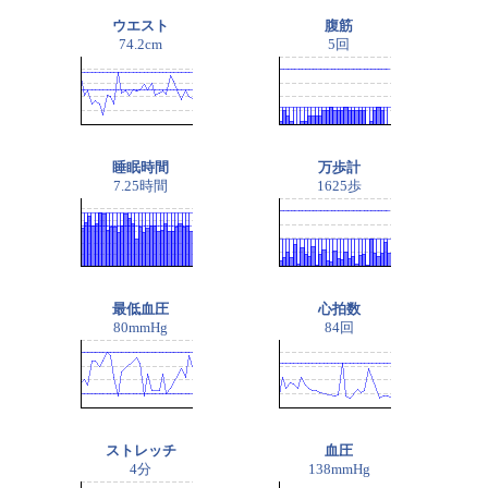
ウエスト
腹筋
74.2cm
5回
睡眠時間
万歩計
7.25時間
1625歩
最低血圧
心拍数
80mmHg
84回
ストレッチ
血圧
4分
138mmHg