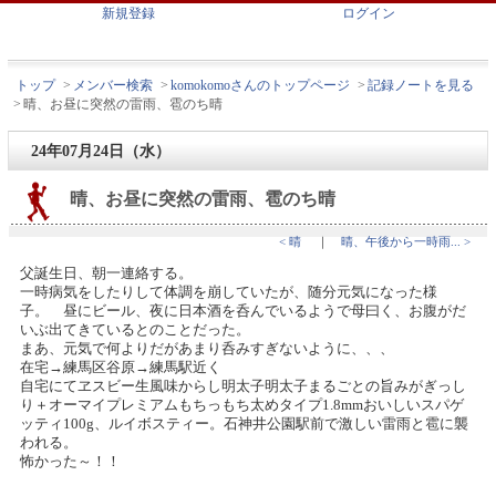
新規登録
ログイン
トップ
>
メンバー検索
>
komokomoさんのトップページ
>
記録ノートを見る
>
晴、お昼に突然の雷雨、雹のち晴
24年07月24日（水）
晴、お昼に突然の雷雨、雹のち晴
< 晴
｜
晴、午後から一時雨... >
父誕生日、朝一連絡する。
一時病気をしたりして体調を崩していたが、随分元気になった様
子。 昼にビール、夜に日本酒を呑んでいるようで母曰く、お腹がだ
いぶ出てきているとのことだった。
まあ、元気で何よりだがあまり呑みすぎないように、、、
在宅→練馬区谷原→練馬駅近く
自宅にてヱスビー生風味からし明太子明太子まるごとの旨みがぎっし
り＋オーマイプレミアムもちっもち太めタイプ1.8mmおいしいスパゲ
ッティ100g、ルイボスティー。石神井公園駅前で激しい雷雨と雹に襲
われる。
怖かった～！！