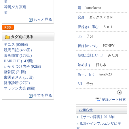
晴
薄曇夕方強雨
晴
komokomo
晴
変身
ダックスＲＯＮ
もっと見る
寝起きに痛む
Ｓｅｉ
8/5
子分
タグ別に見る
テニス (650回)
後は待つべし
PONPY
競馬日記 (458回)
朝晩は涼しい…↑
みたお
映画鑑賞 (179回)
HAIRCUT (143回)
始めます
打ち水
かかりつけ内科 (92回)
整骨院 (71回)
あー、もう
taka0723
歯医者さん (55回)
健康診断 (27回)
8/4
子分
マラソン大会 (9回)
全てを見る
記録ノート検索
お知らせ
【サーバ障害】2018年1...
風邪やインフルエンザに注
意...