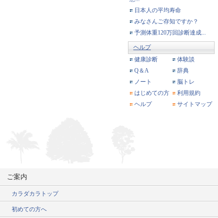
日本人の平均寿命
みなさんご存知ですか？
予測体重120万回診断達成...
ヘルプ
健康診断
体験談
Q＆A
辞典
ノート
脳トレ
はじめての方
利用規約
ヘルプ
サイトマップ
ご案内
カラダカラトップ
初めての方へ