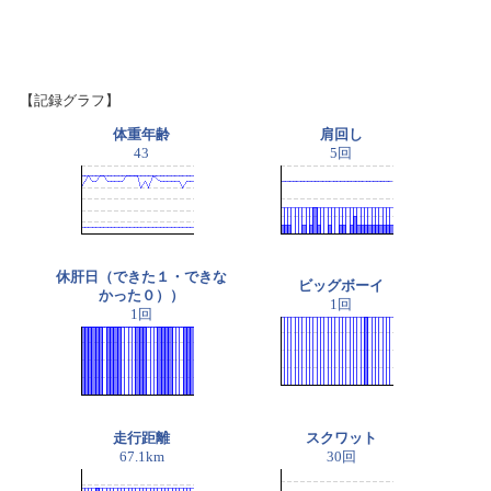
【記録グラフ】
体重年齢
肩回し
43
5回
休肝日（できた１・できな
ビッグボーイ
かった０））
1回
1回
走行距離
スクワット
67.1km
30回