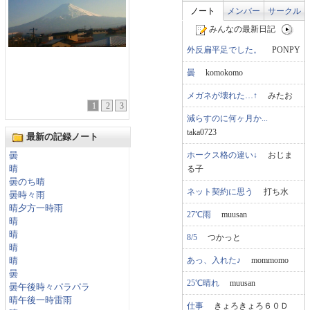
ノート
メンバー
サークル
みんなの最新日記
外反扁平足でした。
PONPY
曇
komokomo
メガネが壊れた…↑
みたお
1
2
3
減らすのに何ヶ月か...
taka0723
最新の記録ノート
ホークス格の違い↓
おじま
曇
る子
晴
曇のち晴
ネット契約に思う
打ち水
曇時々雨
晴夕方一時雨
27℃雨
muusan
晴
晴
8/5
つかっと
晴
あっ、入れた♪
mommomo
晴
曇
25℃晴れ
muusan
曇午後時々パラパラ
晴午後一時雷雨
仕事
きょろきょろ６０Ｄ