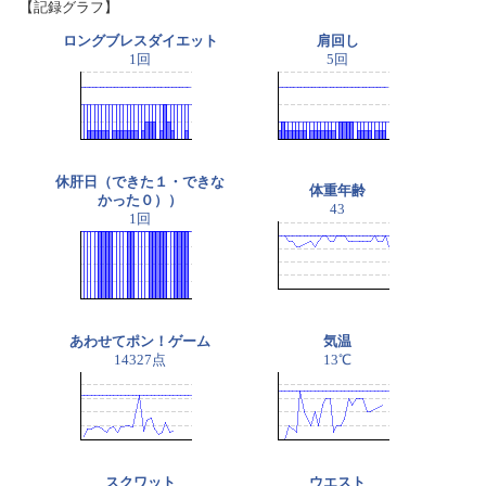
【記録グラフ】
ロングブレスダイエット
肩回し
1回
5回
休肝日（できた１・できな
体重年齢
かった０））
43
1回
あわせてポン！ゲーム
気温
14327点
13℃
スクワット
ウエスト