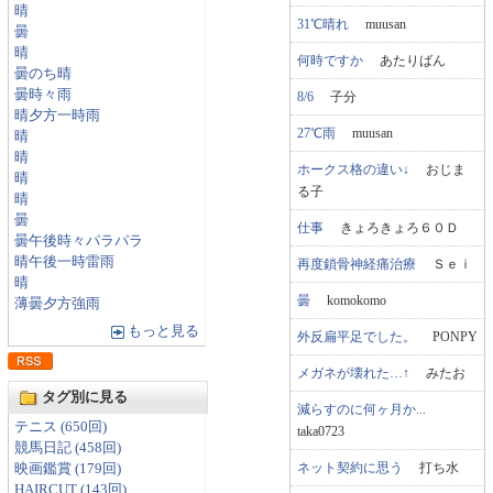
晴
31℃晴れ
muusan
曇
晴
何時ですか
あたりばん
曇のち晴
曇時々雨
8/6
子分
晴夕方一時雨
27℃雨
muusan
晴
晴
ホークス格の違い↓
おじま
晴
る子
晴
曇
仕事
きょろきょろ６０Ｄ
曇午後時々パラパラ
晴午後一時雷雨
再度鎖骨神経痛治療
Ｓｅｉ
晴
曇
komokomo
薄曇夕方強雨
もっと見る
外反扁平足でした。
PONPY
メガネが壊れた…↑
みたお
タグ別に見る
減らすのに何ヶ月か...
テニス (650回)
taka0723
競馬日記 (458回)
ネット契約に思う
打ち水
映画鑑賞 (179回)
HAIRCUT (143回)