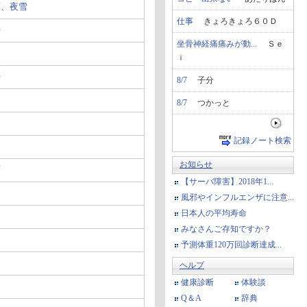
雨、夜雪
仕事
きょろきょろ６０Ｄ
曇
坐骨神経痛痛みが動...
Ｓｅ
ｉ
曇
8/7
子分
8/7
つかっと
記録ノート検索
お知らせ
雨
【サーバ障害】2018年1...
風邪やインフルエンザに注意...
日本人の平均寿命
みなさんご存知ですか？
予測体重120万回診断達成...
ヘルプ
健康診断
体験談
Q＆A
辞典