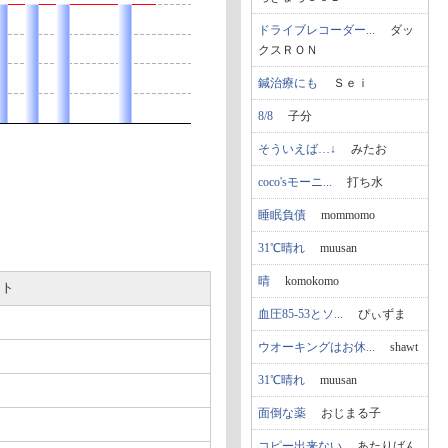
ドライブレコーダー...
ダッ
クスＲＯＮ
鍼治療にも
Ｓｅｉ
8/8
子分
そういえば…↓
みたお
coco'sモーニ...
打ち水
睡眠負債
mommomo
31℃晴れ
muusan
晴
komokomo
ート
血圧85-53とソ...
ぴぃずま
ウオーキングはお休...
shawt
31℃晴れ
muusan
面倒な薬
おじまる子
コピー出来ない
あたりばん