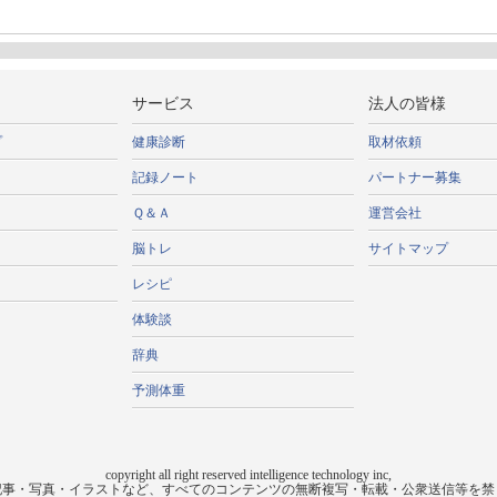
サービス
法人の皆様
プ
健康診断
取材依頼
記録ノート
パートナー募集
Ｑ＆Ａ
運営会社
脳トレ
サイトマップ
レシピ
体験談
辞典
予測体重
copyright all right reserved intelligence technology inc,
記事・写真・イラストなど、すべてのコンテンツの無断複写・転載・公衆送信等を禁