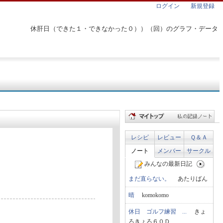
ログイン
新規登録
休肝日（できた１・できなかった０））（回）のグラフ・データ
レシピ
レビュー
Ｑ＆Ａ
ノート
メンバー
サークル
みんなの最新日記
まだ直らない。
あたりばん
晴
komokomo
休日 ゴルフ練習 ...
きょ
ろきょろ６０Ｄ