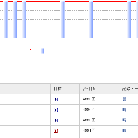
目標
合計値
記録ノ
4880回
曇
4880回
晴
4880回
晴
4881回
晴