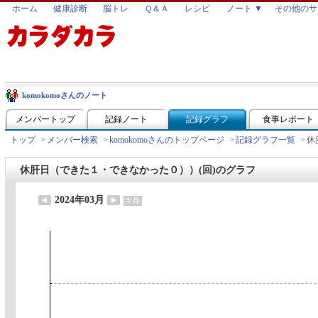
ホーム
健康診断
脳トレ
Ｑ＆Ａ
レシピ
ノート ▼
その他のサ
komokomoさんのノート
メンバートップ
記録ノート
記録グラフ
食事レポート
トップ
>
メンバー検索
>
komokomoさんのトップページ
>
記録グラフ一覧
>
休
休肝日（できた１・できなかった０））(回)のグラフ
2024年03月