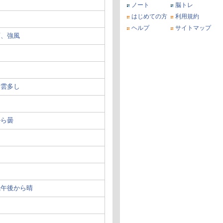
ノート
脳トレ
はじめての方
利用規約
し
ヘルプ
サイトマップ
雨、強風
晴雲多し
から曇
風午後から晴