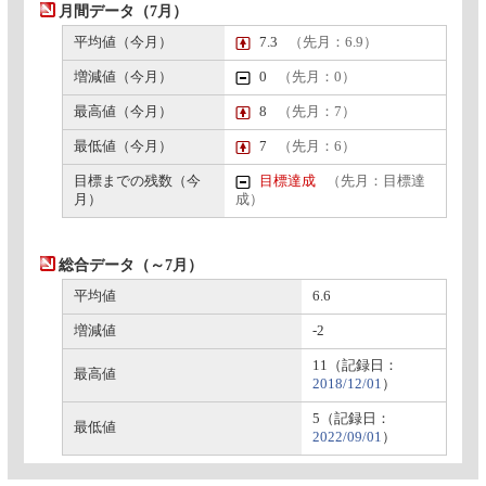
月間データ（7月）
平均値（今月）
7.3
（先月：6.9）
増減値（今月）
0
（先月：0）
最高値（今月）
8
（先月：7）
最低値（今月）
7
（先月：6）
目標までの残数（今
目標達成
（先月：目標達
月）
成）
総合データ（～7月）
平均値
6.6
増減値
-2
11（記録日：
最高値
2018/12/01
）
5（記録日：
最低値
2022/09/01
）