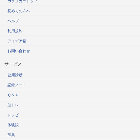
カラダカラトップ
初めての方へ
ヘルプ
利用規約
アイデア箱
お問い合わせ
サービス
健康診断
記録ノート
Ｑ＆Ａ
脳トレ
レシピ
体験談
辞典