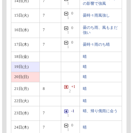
14日(月)
7
1
の影響で強風
0
15日(火)
7
曇時々雨風強し
1
曇のち雨、風もまだ
0
16日(水)
7
1
強い
0
17日(木)
7
曇時々雨のち晴
1
18日(金)
晴
19日(土)
晴
20日(日)
晴
+1
21日(月)
8
晴
2
22日(火)
晴
-1
晴、帰り俄雨に会う
23日(水)
7
1
0
24日(木)
7
晴
1