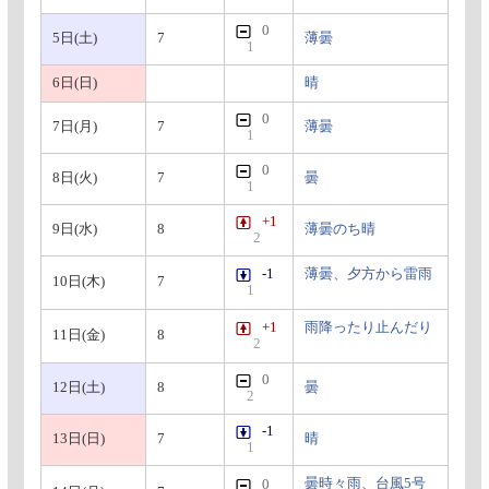
0
5日(土)
7
薄曇
1
6日(日)
晴
0
7日(月)
7
薄曇
1
0
8日(火)
7
曇
1
+1
9日(水)
8
薄曇のち晴
2
-1
薄曇、夕方から雷雨
10日(木)
7
1
+1
雨降ったり止んだり
11日(金)
8
2
0
12日(土)
8
曇
2
-1
13日(日)
7
晴
1
曇時々雨、台風5号
0