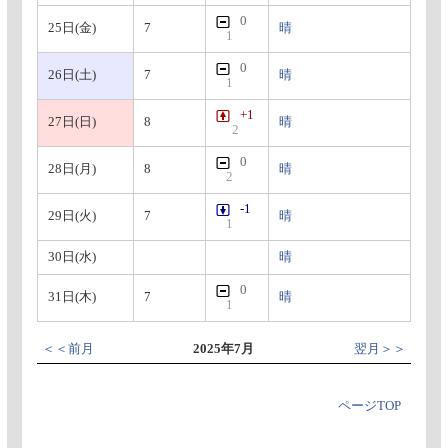
0
25日(金)
7
晴
1
0
26日(土)
7
晴
1
+1
27日(日)
8
晴
2
0
28日(月)
8
晴
2
-1
29日(火)
7
晴
1
30日(水)
晴
0
31日(木)
7
晴
1
＜＜前月
2025年7月
翌月＞＞
ページTOP