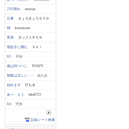
25℃晴れ
muusan
仕事
きょろきょろ６０Ｄ
晴
komokomo
変身
ダックスＲＯＮ
寝起きに痛む
Ｓｅｉ
8/5
子分
後は待つべし
PONPY
朝晩は涼しい…↑
みたお
始めます
打ち水
あー、もう
taka0723
8/4
子分
記録ノート検索