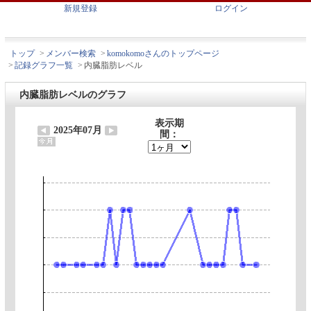
新規登録
ログイン
トップ
>
メンバー検索
>
komokomoさんのトップページ
>
記録グラフ一覧
>
内臓脂肪レベル
内臓脂肪レベルのグラフ
表示期
2025年07月
間：