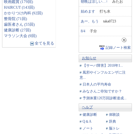
朝晩は涼しい…↑
みたお
映画鑑賞 (179回)
HAIRCUT (143回)
始めます
打ち水
かかりつけ内科 (92回)
整骨院 (71回)
あー、もう
taka0723
歯医者さん (55回)
健康診断 (27回)
8/4
子分
マラソン大会 (9回)
全てを見る
記録ノート検索
お知らせ
【サーバ障害】2018年1...
風邪やインフルエンザに注
意...
日本人の平均寿命
みなさんご存知ですか？
予測体重120万回診断達成...
ヘルプ
健康診断
体験談
Q＆A
辞典
ノート
脳トレ