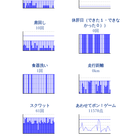
休肝日（できた１・できな
肩回し
かった０））
10回
0回
食器洗い
走行距離
1回
0km
スクワット
あわせてポン！ゲーム
61回
11578点