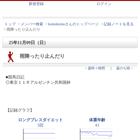
新規登録
ログイン
トップ
>
メンバー検索
>
komokomoさんのトップページ
>
記録ノートを見る
>
雨降ったり止んだり
25年11月09日（日）
雨降ったり止んだり
< 曇時々晴間
｜
曇のち晴 >
■競馬日記
◎東京１１Ｒアルゼンチン共和国杯
【記録グラフ】
ロングブレスダイエット
体重年齢
3回
43