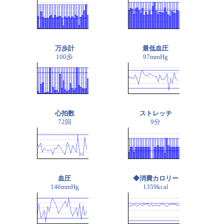
万歩計
最低血圧
100歩
97mmHg
心拍数
ストレッチ
72回
9分
血圧
◆消費カロリー
146mmHg
1359kcal