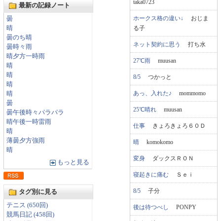
taka0723
最新の記録ノート
ホークス格の違い↓
おじま
曇
る子
晴
曇のち晴
ネット契約に思う
打ち水
曇時々雨
晴夕方一時雨
27℃雨
muusan
晴
晴
8/5
つかっと
晴
あっ、入れた♪
mommomo
晴
曇
25℃晴れ
muusan
曇午後時々パラパラ
晴午後一時雷雨
仕事
きょろきょろ６０Ｄ
晴
薄曇夕方強雨
晴
komokomo
晴
変身
ダックスＲＯＮ
もっと見る
寝起きに痛む
Ｓｅｉ
8/5
子分
タグ別に見る
テニス (650回)
後は待つべし
PONPY
競馬日記 (458回)