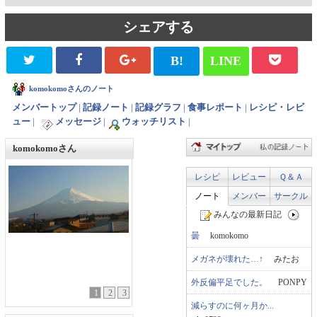
シェアする
B!
LINE
komokomoさんのノート
メンバートップ
|
記録ノート
|
記録グラフ
|
食事レポート
|
レシピ・レビ
ュー
|
メッセージ
|
ウォッチリスト
|
komokomoさん
レシピ
レビュー
Ｑ＆Ａ
ノート
メンバー
サークル
みんなの最新日記
曇
komokomo
メガネが壊れた…↑
みたお
外反偏平足でした。
PONPY
1
2
3
減らすのに何ヶ月か...