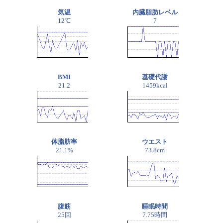
気温
内臓脂肪レベル
12℃
7
BMI
基礎代謝
21.2
1459kcal
体脂肪率
ウエスト
21.1%
73.8cm
腹筋
睡眠時間
25回
7.75時間