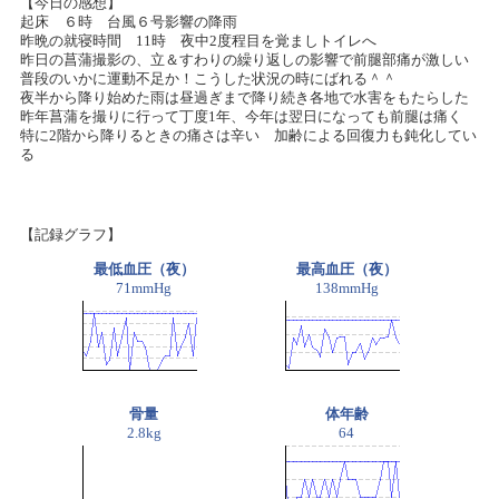
【今日の感想】
起床 ６時 台風６号影響の降雨
昨晩の就寝時間 11時 夜中2度程目を覚ましトイレへ
昨日の菖蒲撮影の、立＆すわりの繰り返しの影響で前腿部痛が激しい
普段のいかに運動不足か！こうした状況の時にばれる＾＾
夜半から降り始めた雨は昼過ぎまで降り続き各地で水害をもたらした
昨年菖蒲を撮りに行って丁度1年、今年は翌日になっても前腿は痛く
特に2階から降りるときの痛さは辛い 加齢による回復力も鈍化してい
る
【記録グラフ】
最低血圧（夜）
最高血圧（夜）
71mmHg
138mmHg
骨量
体年齢
2.8kg
64