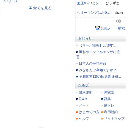
60 (1回)
血圧85-53とソ...
ぴぃずま
全てを見る
ウオーキングはお休...
shawt
記録ノート検索
お知らせ
【サーバ障害】2018年1...
風邪やインフルエンザに注
意...
日本人の平均寿命
みなさんご存知ですか？
予測体重120万回診断達成...
ヘルプ
健康診断
体験談
Q＆A
辞典
ノート
脳トレ
はじめての方
利用規約
ヘルプ
サイトマップ