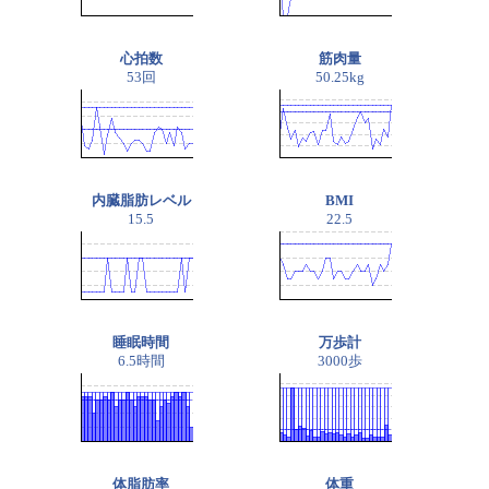
心拍数
筋肉量
53回
50.25kg
内臓脂肪レベル
BMI
15.5
22.5
睡眠時間
万歩計
6.5時間
3000歩
体脂肪率
体重