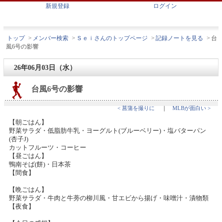
新規登録
ログイン
トップ
>
メンバー検索
>
Ｓｅｉさんのトップページ
>
記録ノートを見る
>
台
風6号の影響
26年06月03日（水）
台風6号の影響
< 菖蒲を撮りに
｜
MLBが面白い >
【朝ごはん】
野菜サラダ・低脂肪牛乳・ヨーグルト(ブルーベリー)・塩バターパン
(杏子J)
カットフルーツ・コーヒー
【昼ごはん】
鴨南そば(餅)・日本茶
【間食】
【晩ごはん】
野菜サラダ・牛肉と牛蒡の柳川風・甘エビから揚げ・味噌汁・漬物類
【夜食】