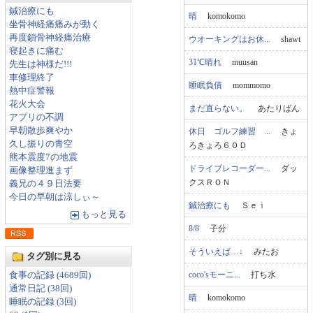
鍼治療にも
晴
komokomo
坐骨神経痛痛みが動く
再度鎖骨神経痛治療
ウオーキングはお休...
shawt
寝起きに痛む
31℃晴れ
muusan
先生は神様だ!!!
車修理終了
睡眠負債
mommomo
熱中症警報
花火大会
まだ直らない。
あたりばん
アプリの不調
早朝散歩爽やか
休日 ゴルフ練習 ...
きょ
久し振りの青空
ろきょろ６０Ｄ
熊本震度7の地震
ドライブレコーダー...
ダッ
画像整理進まず
クスＲＯＮ
義兄の４９日法要
今日の早朝は涼しぃ～
鍼治療にも
Ｓｅｉ
もっと見る
8/8
子分
そういえば…↓
みたお
タグ別に見る
coco'sモーニ...
打ち水
食事の記録 (4689回)
通常日記 (38回)
晴
komokomo
睡眠の記録 (3回)