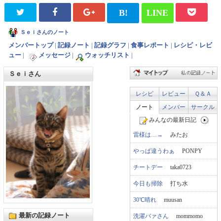
B!
LINE
Ｓｅｉさんのノート
メンバートップ
|
記録ノート
|
記録グラフ
|
食事レポート
|
レシピ・レビ
ュー
|
メッセージ
|
ウォッチリスト
|
Ｓｅｉさん
レシピ
レビュー
Ｑ＆Ａ
ノート
メンバー
サークル
みんなの最新日記
雷様は…→
みたお
やっぱ違うわぁ
PONPY
チートデー
taka0723
今日も掃除
打ち水
30℃晴れ
muusan
最新の記録ノート
洗濯バァさん
mommomo