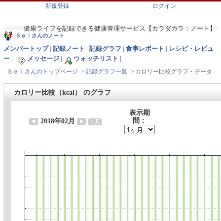
新規登録
ログイン
健康ライフを記録できる健康管理サービス【カラダカラ：ノート】
Ｓｅｉさんのノート
メンバートップ
|
記録ノート
|
記録グラフ
|
食事レポート
|
レシピ・レビュ
ー
|
メッセージ
|
ウォッチリスト
|
Ｓｅｉさんのトップページ
>
記録グラフ一覧
>
カロリー比較グラフ・データ
カロリー比較（kcal） のグラフ
表示期
間：
2018年02月