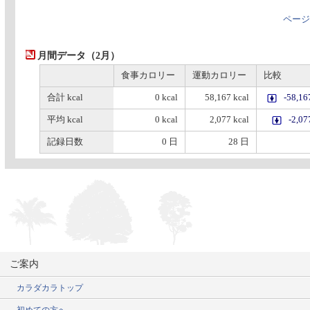
ページ
月間データ（2月）
食事カロリー
運動カロリー
比較
合計 kcal
0 kcal
58,167 kcal
-58,16
平均 kcal
0 kcal
2,077 kcal
-2,07
記録日数
0 日
28 日
ご案内
カラダカラトップ