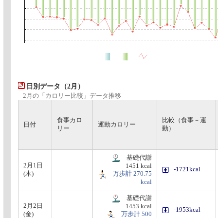
日別データ（2月）
2月の「カロリー比較」データ推移
食事カロ
比較（食事－運
日付
運動カロリー
リー
動）
基礎代謝
2月1日
1451 kcal
-1721kcal
(木)
万歩計 270.75
kcal
基礎代謝
2月2日
1453 kcal
-1953kcal
(金)
万歩計 500