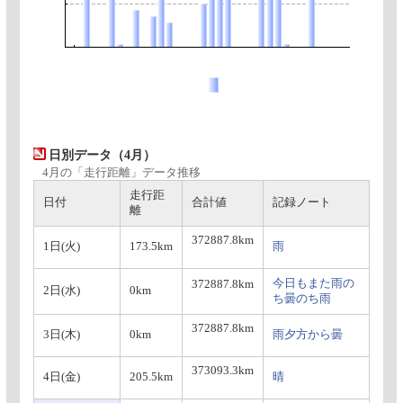
日別データ（4月）
4月の「走行距離」データ推移
走行距
日付
合計値
記録ノート
離
372887.8km
1日(火)
173.5km
雨
今日もまた雨の
372887.8km
2日(水)
0km
ち曇のち雨
372887.8km
3日(木)
0km
雨夕方から曇
373093.3km
4日(金)
205.5km
晴