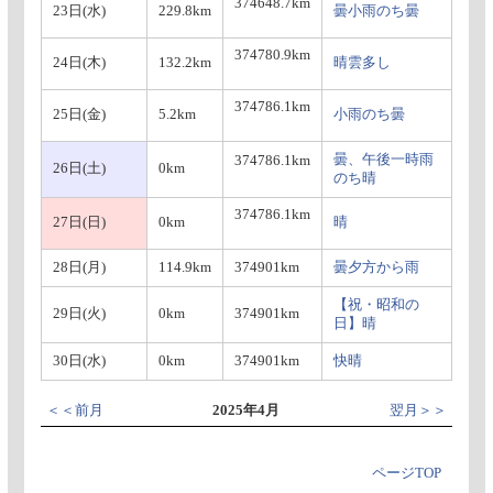
374648.7km
23日(水)
229.8km
曇小雨のち曇
374780.9km
24日(木)
132.2km
晴雲多し
374786.1km
25日(金)
5.2km
小雨のち曇
曇、午後一時雨
374786.1km
26日(土)
0km
のち晴
374786.1km
27日(日)
0km
晴
28日(月)
114.9km
374901km
曇夕方から雨
【祝・昭和の
29日(火)
0km
374901km
日】晴
30日(水)
0km
374901km
快晴
＜＜前月
2025年4月
翌月＞＞
ページTOP