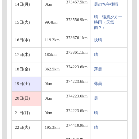
373457.5km
14日(月)
0km
曇のち午後晴
晴、強風夕方一
373556.9km
15日(火)
99.4km
時雨（天気
雨？）
373676.1km
16日(水)
119.2km
快晴
373861.1km
17日(木)
185km
晴
374223.6km
18日(金)
362.5km
薄曇
374223.6km
19日(土)
0km
薄曇
374223.6km
20日(日)
0km
曇
374223.6km
21日(月)
0km
晴
374418.9km
22日(火)
195.3km
晴