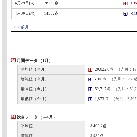
4月29日(火)
26230点
+9
4月30日(水)
14352点
-1
＜＜前月
月間データ（4月）
平均値（今月）
20,022.6点
（先月：19,
増減値（今月）
-180点
（先月：3,478
最高値（今月）
52,717点
（先月：58,
最低値（今月）
1,873点
（先月：2,50
総合データ（～4月）
平均値
18,400.2点
増減値
13,936点