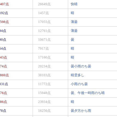
5407点
26649点
快晴
5192点
1457点
晴
5598点
17055点
薄曇
294点
12761点
薄曇
090点
10671点
曇
754点
7917点
晴
243点
17160点
晴
074点
20234点
曇小雨のち曇
7869点
38103点
晴雲多し
6331点
11772点
小雨のち曇
176点
15948点
曇、午後一時雨のち晴
986点
23934点
晴
678点
16256点
曇夕方から雨