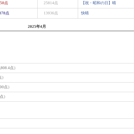
558点
25814点
【祝・昭和の日】晴
1878点
13936点
快晴
2025年4月
808.4点）
点）
700点）
7点）