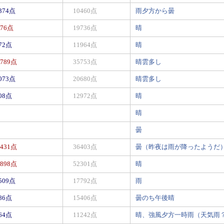
3374点
10460点
雨夕方から曇
276点
19736点
晴
772点
11964点
晴
3789点
35753点
晴雲多し
5073点
20680点
晴雲多し
708点
12972点
晴
晴
曇
3431点
36403点
曇（昨夜は雨が降ったようだ）夕
5898点
52301点
晴
4509点
17792点
雨
386点
15406点
曇のち午後晴
164点
11242点
晴、強風夕方一時雨（天気雨