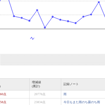
増減値
記録ノート
)
(累計)
660点
20776点
雨
058点
23834点
今日もまた雨のち曇のち雨