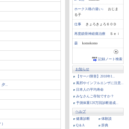
ホークス格の違い↓
おじま
る子
仕事
きょろきょろ６０Ｄ
再度鎖骨神経痛治療
Ｓｅｉ
曇
komokomo
記録ノート検索
お知らせ
【サーバ障害】2018年1...
風邪やインフルエンザに注意...
...
日本人の平均寿命
みなさんご存知ですか？
予測体重120万回診断達成...
ヘルプ
健康診断
体験談
？）
Q＆A
辞典