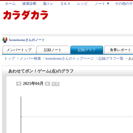
ホーム
健康診断
脳トレ
Ｑ＆Ａ
レシピ
ノート ▼
その他のサ
komokomoさんのノート
メンバートップ
記録ノート
記録グラフ
食事レポート
トップ
>
メンバー検索
>
komokomoさんのトップページ
>
記録グラフ一覧
>
あ
あわせてポン！ゲーム(点)のグラフ
2025年04月