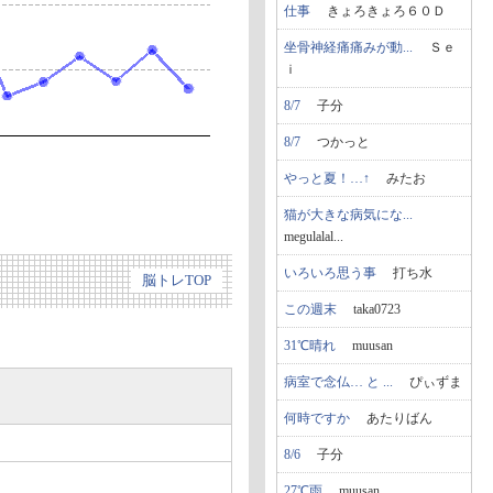
仕事
きょろきょろ６０Ｄ
坐骨神経痛痛みが動...
Ｓｅ
ｉ
8/7
子分
8/7
つかっと
やっと夏！…↑
みたお
猫が大きな病気にな...
megulalal...
いろいろ思う事
打ち水
脳トレTOP
この週末
taka0723
31℃晴れ
muusan
病室で念仏… と ...
ぴぃずま
何時ですか
あたりばん
8/6
子分
27℃雨
muusan