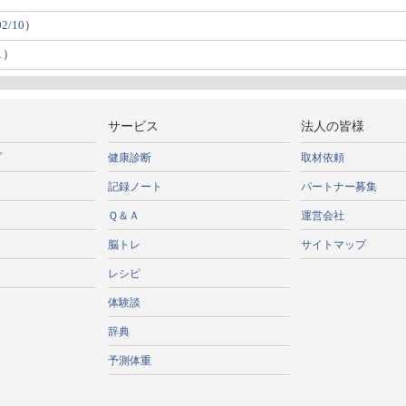
02/10
）
1
）
サービス
法人の皆様
プ
健康診断
取材依頼
記録ノート
パートナー募集
Ｑ＆Ａ
運営会社
脳トレ
サイトマップ
レシピ
体験談
辞典
予測体重