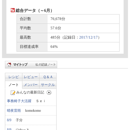
総合データ（～6月）
合計数
76,678分
平均数
57.6分
最高数
485分（記録日：
2017/12/17
）
目標達成率
64%
レシピ
レビュー
Ｑ＆Ａ
ノート
メンバー
サークル
みんなの最新日記
事務椅子大活躍
Ｓｅｉ
晴夜雷雨
komokomo
8/9
子分
8/9
つかっと