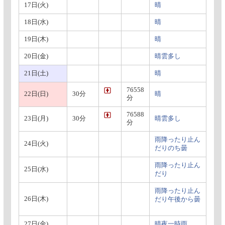
17日(火)
晴
18日(水)
晴
19日(木)
晴
20日(金)
晴雲多し
21日(土)
晴
76558
22日(日)
30分
晴
分
76588
23日(月)
30分
晴雲多し
分
雨降ったり止ん
24日(火)
だりのち曇
雨降ったり止ん
25日(水)
だり
雨降ったり止ん
26日(木)
だり午後から曇
27日(金)
晴夜一時雨