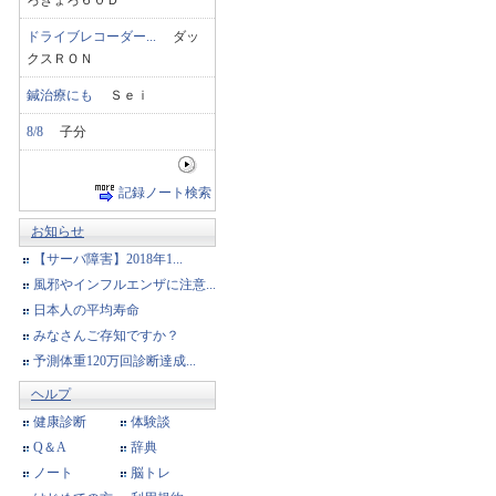
ろきょろ６０Ｄ
ドライブレコーダー...
ダッ
クスＲＯＮ
鍼治療にも
Ｓｅｉ
8/8
子分
記録ノート検索
お知らせ
【サーバ障害】2018年1...
風邪やインフルエンザに注意...
日本人の平均寿命
みなさんご存知ですか？
予測体重120万回診断達成...
ヘルプ
健康診断
体験談
Q＆A
辞典
ノート
脳トレ