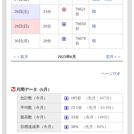
76621
28日(土)
33分
晴
分
76650
29日(日)
29分
晴
分
76678
30日(月)
28分
晴
分
＜＜前月
2025年6月
翌月＞＞
ページTOP
月間データ（6月）
合計数（今月）
185分
（先月：447分）
平均数（今月）
23.1分
（先月：63.9分）
最高数（今月）
33分
（先月：149分）
目標達成率（今月）
38%
（先月：86%）