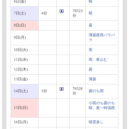
6日(金)
晴
76523
7日(土)
4分
晴
分
8日(日)
曇
薄曇夜雨パラパ
9日(月)
ラ
10日(火)
雨
11日(水)
雨、夜止む
12日(木)
曇
13日(金)
薄曇
76528
14日(土)
5分
曇のち雨
分
小雨のち曇のち
15日(日)
晴、夜一時強雨
16日(月)
晴雲多し