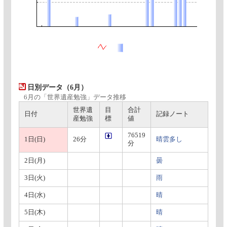
日別データ（6月）
6月の「世界遺産勉強」データ推移
世界遺
目
合計
日付
記録ノート
産勉強
標
値
76519
1日(日)
26分
晴雲多し
分
2日(月)
曇
3日(火)
雨
4日(水)
晴
5日(木)
晴