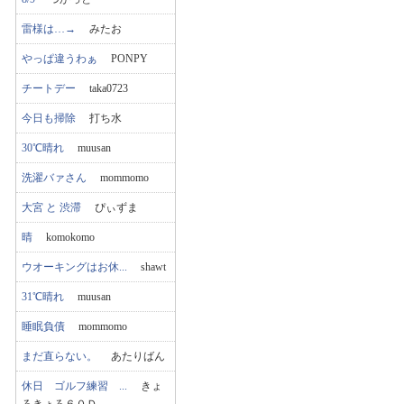
雷様は…→
みたお
やっぱ違うわぁ
PONPY
チートデー
taka0723
今日も掃除
打ち水
30℃晴れ
muusan
洗濯バァさん
mommomo
大宮 と 渋滞
ぴぃずま
晴
komokomo
ウオーキングはお休...
shawt
31℃晴れ
muusan
睡眠負債
mommomo
まだ直らない。
あたりばん
休日 ゴルフ練習 ...
きょ