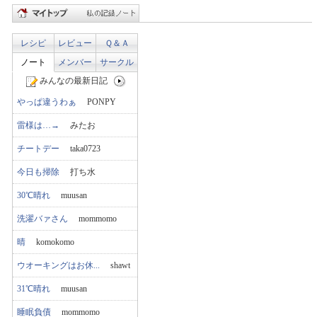
レシピ
レビュー
Ｑ＆Ａ
ノート
メンバー
サークル
みんなの最新日記
やっぱ違うわぁ
PONPY
雷様は…→
みたお
チートデー
taka0723
今日も掃除
打ち水
30℃晴れ
muusan
洗濯バァさん
mommomo
晴
komokomo
ウオーキングはお休...
shawt
31℃晴れ
muusan
睡眠負債
mommomo