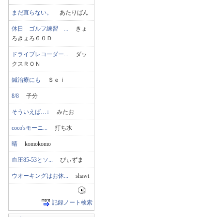
まだ直らない。
あたりばん
休日 ゴルフ練習 ...
きょ
ろきょろ６０Ｄ
ドライブレコーダー...
ダッ
クスＲＯＮ
鍼治療にも
Ｓｅｉ
8/8
子分
そういえば…↓
みたお
coco'sモーニ...
打ち水
晴
komokomo
血圧85-53とソ...
ぴぃずま
ウオーキングはお休...
shawt
記録ノート検索