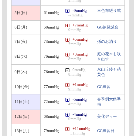
2mmHg
-9mmHg
三色布縒り式
5日(日)
61mmHg
-7mmHg
+7mmHg
6日(月)
68mmHg
GG練習試合
0mmHg
+5mmHg
7日(火)
73mmHg
孫のお泊り
5mmHg
庭の花木も咲
+3mmHg
8日(水)
76mmHg
8mmHg
き出す
永山丘陵も萌
0mmHg
9日(木)
76mmHg
8mmHg
黄色
+1mmHg
10日(金)
77mmHg
GG練習
9mmHg
春季例大祭準
-5mmHg
11日(土)
72mmHg
4mmHg
備
-4mmHg
12日(日)
68mmHg
美化ディー
0mmHg
+11mmHg
13日(月)
79mmHg
GG練習日
11mmHg