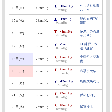
久し振り鳥撮
-10mmHg
14日(火)
69mmHg
1mmHg
ハイク
庭の石楠花が
-1mmHg
15日(水)
68mmHg
0mmHg
満開
多摩川の流量
+4mmHg
16日(木)
72mmHg
4mmHg
そこそこ
GG練習、木
-4mmHg
17日(金)
68mmHg
0mmHg
遣り練習
春季例大祭準
+5mmHg
18日(土)
73mmHg
5mmHg
備
+5mmHg
19日(日)
78mmHg
春季例大祭
10mmHg
-12mmHg
鳥撮成果なし
20日(月)
66mmHg
-2mmHg
+2mmHg
21日(火)
68mmHg
孫のお泊り
0mmHg
+8mmHg
22日(水)
76mmHg
孫達帰る
8mmHg