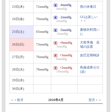
-4mmHg
23日(木)
72mmHg
雨の休養日
4mmHg
GGは楽しい
-2mmHg
24日(金)
70mmHg
2mmHg
＾＾
夏物衣料買い
-5mmHg
25日(土)
65mmHg
-3mmHg
に
大祭準備 花
+8mmHg
26日(日)
73mmHg
5mmHg
場の設置
+3mmHg
血圧定期検診
27日(月)
76mmHg
8mmHg
鳥撮成果ゼロ
+2mmHg
28日(火)
78mmHg
10mmHg
(涙)
29日(水)
30日(木)
＜＜前月
2026年4月
翌月＞＞