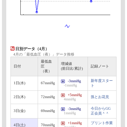
日別データ（4月）
4月の「最低血圧（夜）」データ推移
最低血
増減値
日付
圧
記録ノート
(前日比/累計)
（夜）
新年度スター
-3mmHg
1日(水)
67mmHg
-1mmHg
ト
+5mmHg
2日(木)
72mmHg
孫とお花見
4mmHg
今日からGG
-3mmHg
3日(金)
69mmHg
1mmHg
正会員＾＾
+1mmHg
プリント作業
4日(土)
70mmHg