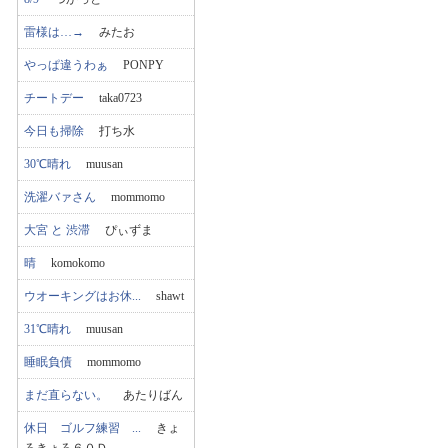
雷様は…→
みたお
やっぱ違うわぁ
PONPY
チートデー
taka0723
今日も掃除
打ち水
30℃晴れ
muusan
洗濯バァさん
mommomo
大宮 と 渋滞
ぴぃずま
晴
komokomo
ウオーキングはお休...
shawt
31℃晴れ
muusan
睡眠負債
mommomo
まだ直らない。
あたりばん
休日 ゴルフ練習 ...
きょ