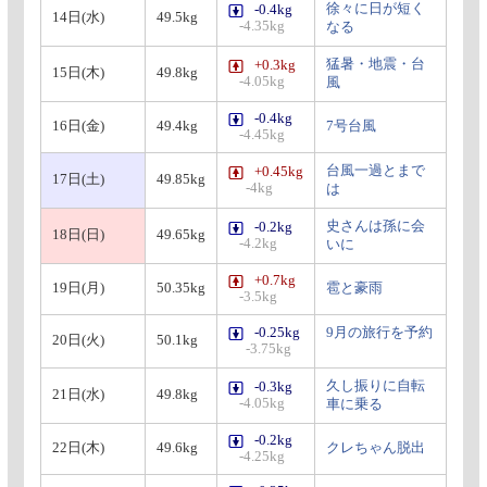
徐々に日が短く
-0.4kg
14日(水)
49.5kg
-4.35kg
なる
猛暑・地震・台
+0.3kg
15日(木)
49.8kg
-4.05kg
風
-0.4kg
16日(金)
49.4kg
7号台風
-4.45kg
台風一過とまで
+0.45kg
17日(土)
49.85kg
-4kg
は
史さんは孫に会
-0.2kg
18日(日)
49.65kg
-4.2kg
いに
+0.7kg
19日(月)
50.35kg
雹と豪雨
-3.5kg
-0.25kg
9月の旅行を予約
20日(火)
50.1kg
-3.75kg
久し振りに自転
-0.3kg
21日(水)
49.8kg
-4.05kg
車に乗る
-0.2kg
22日(木)
49.6kg
クレちゃん脱出
-4.25kg