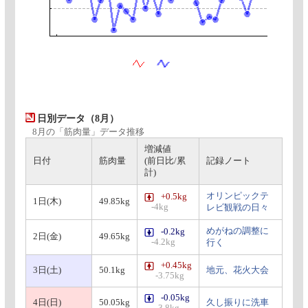
日別データ（8月）
8月の「筋肉量」データ推移
増減値
日付
筋肉量
(前日比/累
記録ノート
計)
オリンピックテ
+0.5kg
1日(木)
49.85kg
-4kg
レビ観戦の日々
めがねの調整に
-0.2kg
2日(金)
49.65kg
-4.2kg
行く
+0.45kg
3日(土)
50.1kg
地元、花火大会
-3.75kg
-0.05kg
4日(日)
50.05kg
久し振りに洗車