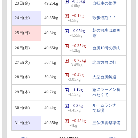
-0.35kg
23日(金)
49.25kg
自転車の整備
-4.6kg
+0.1kg
24日(土)
49.35kg
散歩遅刻＾＾
-4.5kg
朝の散歩は絵画
-0.05kg
25日(日)
49.3kg
-4.55kg
館
+0.35kg
26日(月)
49.65kg
台風10号の動向
-4.2kg
+0.75kg
27日(火)
50.4kg
北西方向に虹
-3.45kg
+0.4kg
28日(水)
50.8kg
大型台風鈍速
-3.05kg
急にラーメン食
-1.1kg
29日(木)
49.7kg
-4.15kg
べたくて
ルームランナー
-0.3kg
30日(金)
49.4kg
-4.45kg
で我慢
+0.45kg
31日(土)
49.85kg
三仏供養祭準備
-4kg