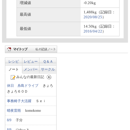
増減値
-0.20kg
1,488kg（記録日：
最高値
2020/08/25
）
14.50kg（記録日：
最低値
2016/04/22
）
レシピ
レビュー
Ｑ＆Ａ
ノート
メンバー
サークル
みんなの最新日記
休日 糸島ドライブ
きょろ
きょろ６０Ｄ
事務椅子大活躍
Ｓｅｉ
晴夜雷雨
komokomo
8/9
子分
8/9
つかっと