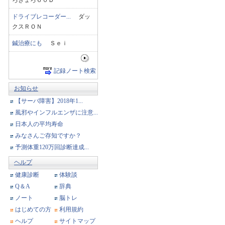
ろきょろ６０Ｄ
ドライブレコーダー...
ダッ
クスＲＯＮ
鍼治療にも
Ｓｅｉ
記録ノート検索
お知らせ
【サーバ障害】2018年1...
風邪やインフルエンザに注意...
日本人の平均寿命
みなさんご存知ですか？
予測体重120万回診断達成...
ヘルプ
健康診断
体験談
Q＆A
辞典
ノート
脳トレ
はじめての方
利用規約
ヘルプ
サイトマップ