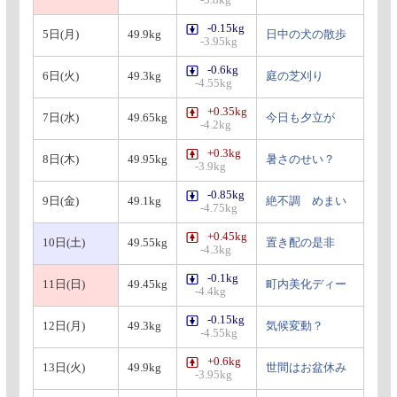
-3.8kg
-0.15kg
5日(月)
49.9kg
日中の犬の散歩
-3.95kg
-0.6kg
6日(火)
49.3kg
庭の芝刈り
-4.55kg
+0.35kg
7日(水)
49.65kg
今日も夕立が
-4.2kg
+0.3kg
8日(木)
49.95kg
暑さのせい？
-3.9kg
-0.85kg
9日(金)
49.1kg
絶不調 めまい
-4.75kg
+0.45kg
10日(土)
49.55kg
置き配の是非
-4.3kg
-0.1kg
11日(日)
49.45kg
町内美化ディー
-4.4kg
-0.15kg
12日(月)
49.3kg
気候変動？
-4.55kg
+0.6kg
13日(火)
49.9kg
世間はお盆休み
-3.95kg