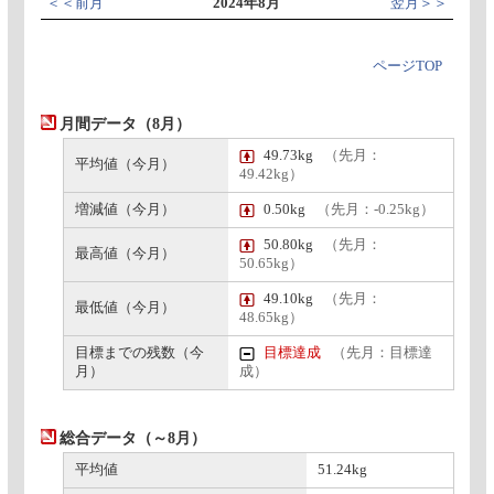
＜＜前月
2024年8月
翌月＞＞
ページTOP
月間データ（8月）
49.73kg
（先月：
平均値（今月）
49.42kg）
増減値（今月）
0.50kg
（先月：-0.25kg）
50.80kg
（先月：
最高値（今月）
50.65kg）
49.10kg
（先月：
最低値（今月）
48.65kg）
目標までの残数（今
目標達成
（先月：目標達
月）
成）
総合データ（～8月）
平均値
51.24kg