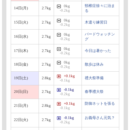
頸椎症徐々に治ま
0kg
14日(月)
2.7kg
-0.2kg
る
0kg
15日(火)
2.7kg
木遣り練習日
-0.2kg
バードウォッチン
0kg
16日(水)
2.7kg
-0.2kg
グ
0kg
17日(木)
2.7kg
今日は暑かった
-0.2kg
0kg
18日(金)
2.7kg
散歩は休み
-0.2kg
+0.1kg
19日(土)
2.8kg
禮大祭準備
-0.1kg
-0.1kg
20日(日)
2.7kg
春季禮大祭
-0.2kg
+0.1kg
防御ネットを張る
21日(月)
2.8kg
-0.1kg
-0.1kg
お義母さん元気？
22日(火)
2.7kg
-0.2kg