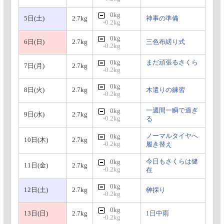
0kg
5日(土)
2.7kg
神事の準備
-0.2kg
0kg
6日(日)
2.7kg
三色布縒り式
-0.2kg
0kg
まだ頑張るさくら
7日(月)
2.7kg
-0.2kg
0kg
8日(火)
2.7kg
木遣りの練習
-0.2kg
一週間一瞬で過ぎ
0kg
9日(水)
2.7kg
-0.2kg
る
ノーマルタイヤへ
0kg
10日(木)
2.7kg
-0.2kg
履き替え
今日もさくらは健
0kg
11日(金)
2.7kg
-0.2kg
在
0kg
12日(土)
2.7kg
榊採り
-0.2kg
0kg
13日(日)
2.7kg
1日中雨
-0.2kg