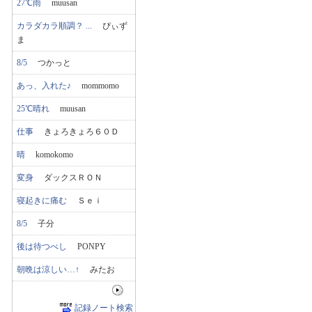
27℃雨
muusan
カラダカラ順調？ ...
ぴぃず
ま
8/5
つかっと
あっ、入れた♪
mommomo
25℃晴れ
muusan
仕事
きょろきょろ６０Ｄ
晴
komokomo
変身
ダックスＲＯＮ
寝起きに痛む
Ｓｅｉ
8/5
子分
後は待つべし
PONPY
朝晩は涼しい…↑
みたお
記録ノート検索