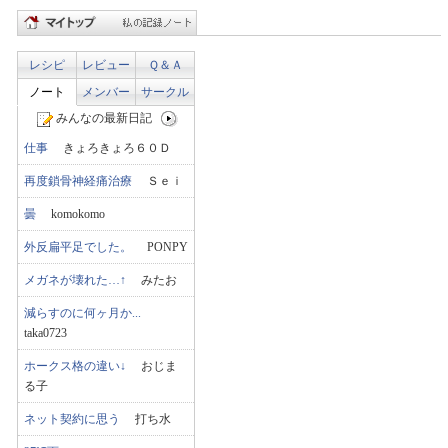
レシピ
レビュー
Ｑ＆Ａ
ノート
メンバー
サークル
みんなの最新日記
仕事
きょろきょろ６０Ｄ
再度鎖骨神経痛治療
Ｓｅｉ
曇
komokomo
外反扁平足でした。
PONPY
メガネが壊れた…↑
みたお
減らすのに何ヶ月か...
taka0723
ホークス格の違い↓
おじま
る子
ネット契約に思う
打ち水