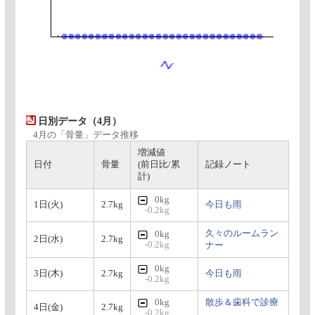
日別データ（4月）
4月の「骨量」データ推移
増減値
日付
骨量
(前日比/累
記録ノート
計)
0kg
1日(火)
2.7kg
今日も雨
-0.2kg
久々のルームラン
0kg
2日(水)
2.7kg
-0.2kg
ナー
0kg
3日(木)
2.7kg
今日も雨
-0.2kg
0kg
散歩＆歯科で診療
4日(金)
2.7kg
-0.2kg