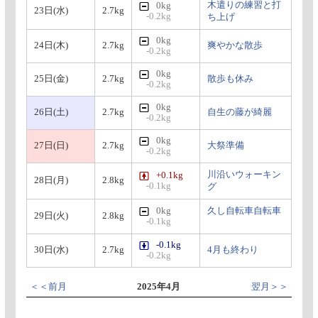
木遣りの練習と打
0kg
23日(水)
2.7kg
-0.2kg
ち上げ
0kg
24日(木)
2.7kg
爽やかな散歩
-0.2kg
0kg
25日(金)
2.7kg
散歩も休み
-0.2kg
0kg
26日(土)
2.7kg
自生の藤が綺麗
-0.2kg
0kg
27日(日)
2.7kg
大祭準備
-0.2kg
川沿いウォーキン
+0.1kg
28日(月)
2.8kg
-0.1kg
グ
0kg
久し自転車自転車
29日(火)
2.8kg
-0.1kg
-0.1kg
30日(水)
2.7kg
4月も終わり
-0.2kg
＜＜前月
2025年4月
翌月＞＞