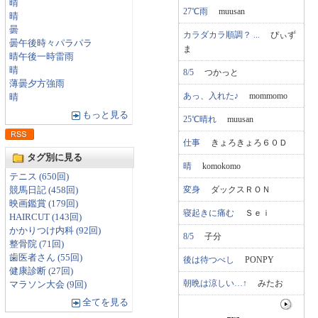
晴
27℃雨
muusan
晴
曇
カラダカラ順調？ ...
ぴぃず
曇午後時々パラパラ
ま
晴午後一時雷雨
晴
8/5
つかっと
薄曇夕方強雨
あっ、入れた♪
mommomo
晴
もっと見る
25℃晴れ
muusan
仕事
きょろきょろ６０Ｄ
タグ別に見る
晴
komokomo
テニス (650回)
変身
ダックスＲＯＮ
競馬日記 (458回)
映画鑑賞 (179回)
寝起きに痛む
Ｓｅｉ
HAIRCUT (143回)
かかりつけ内科 (92回)
8/5
子分
整骨院 (71回)
歯医者さん (55回)
後は待つべし
PONPY
健康診断 (27回)
朝晩は涼しい…↑
みたお
マラソン大会 (9回)
全てを見る