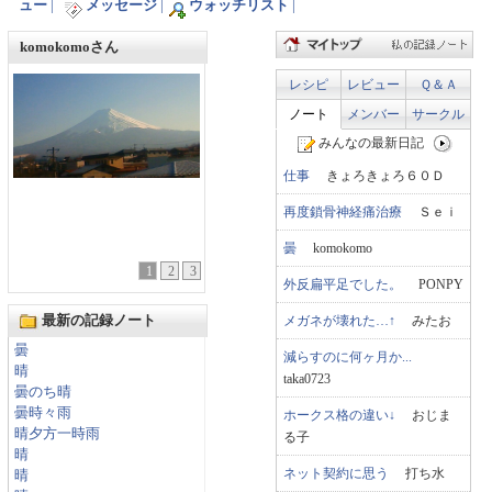
ュー
|
メッセージ
|
ウォッチリスト
|
komokomoさん
レシピ
レビュー
Ｑ＆Ａ
ノート
メンバー
サークル
みんなの最新日記
仕事
きょろきょろ６０Ｄ
再度鎖骨神経痛治療
Ｓｅｉ
曇
komokomo
1
2
3
外反扁平足でした。
PONPY
最新の記録ノート
メガネが壊れた…↑
みたお
曇
減らすのに何ヶ月か...
晴
taka0723
曇のち晴
曇時々雨
ホークス格の違い↓
おじま
晴夕方一時雨
る子
晴
ネット契約に思う
打ち水
晴